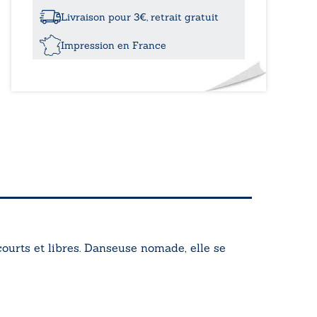
un
fil
Livraison pour 3€, retrait gratuit
Impression en France
courts et libres. Danseuse nomade, elle se