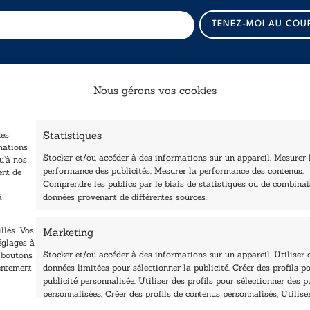
*
TENEZ-MOI AU COU
*
*
Nous gérons vos cookies
Catalogue
Navigation
Statistiques
des
ccueil
Littérature
mations
Stocker et/ou accéder à des informations sur un appareil, Mesurer 
tre édité
u’à nos
Essai & docs
performance des publicités, Mesurer la performance des contenus,
ent de
Contactez-nous
Comprendre les publics par le biais de statistiques ou de combina
Sciences humaines
Les Plumes du Lys Bleu
à
données provenant de différentes sources.
rix sciences humaines
Pratique
t sociales
Le Petit Lys
llés. Vos
Marketing
os collections
églages à
Nos auteurs
Stocker et/ou accéder à des informations sur un appareil, Utiliser 
s boutons
sentement
données limitées pour sélectionner la publicité, Créer des profils po
publicité personnalisée, Utiliser des profils pour sélectionner des p
personnalisées, Créer des profils de contenus personnalisés, Utilise
profils pour sélectionner des contenus personnalisés, Développer et