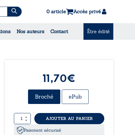
0 article
Accès privé
tions
Nos auteurs
Contact
Être édité
CONSULTEZ NOS
MEILLEURES VENTES
11,70€
Broché
ePub
quantité
AJOUTER AU PANIER
de
Sur
Paiement sécurisé