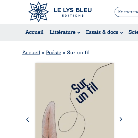
Romans
Contemporain
Rom
Accueil
Littérature
Essais & docs
Sci
Suspense / Thriller / Policier
Érot
Fantastique
Hist
Science-fiction
Rég
Accueil
»
Poésie
»
Sur un fil