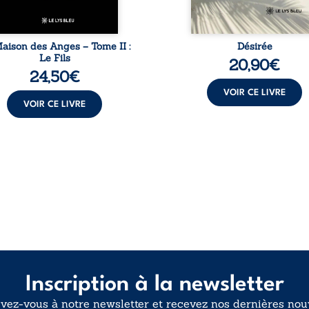
qu’il ...
aison des Anges – Tome II :
Désirée
Le Fils
20,90
€
24,50
€
VOIR CE LIVRE
VOIR CE LIVRE
Inscription à la newsletter
ivez-vous à notre newsletter et recevez nos dernières nouv