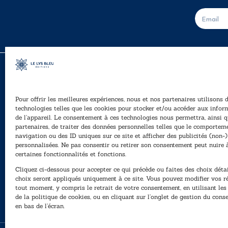
E
-
m
a
i
l
*
Pour offrir les meilleures expériences, nous et nos partenaires utilisons 
A
technologies telles que les cookies pour stocker et/ou accéder aux infor
Ê
de l’appareil. Le consentement à ces technologies nous permettra, ainsi q
40, rue du Louvre 75001 Paris
partenaires, de traiter des données personnelles telles que le comportem
01 76 50 38 88
navigation ou des ID uniques sur ce site et afficher des publicités (non-)
personnalisées. Ne pas consentir ou retirer son consentement peut nuire 
P
Horaires du standard
certaines fonctionnalités et fonctions.
e
De mardi à vendredi :
Cliquez ci-dessous pour accepter ce qui précède ou faites des choix détai
N
9h - 12h et 13h30 - 16h30
choix seront appliqués uniquement à ce site. Vous pouvez modifier vos r
tout moment, y compris le retrait de votre consentement, en utilisant le
Lundi, samedi et dimanche : fermé
de la politique de cookies, ou en cliquant sur l’onglet de gestion du con
en bas de l’écran.