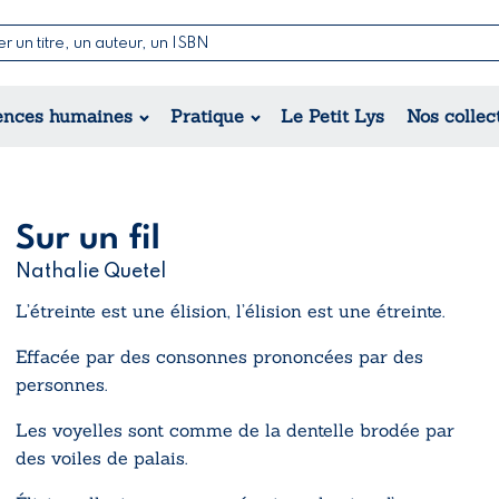
Nouvelles & Contes
Poésie
ance
Jeunesse
ences humaines
Pratique
Le Petit Lys
Nos collec
Théâtre
ique
orique
ional
Sur un fil
Nathalie Quetel
L’étreinte est une élision, l’élision est une étreinte.
Effacée par des consonnes prononcées par des
personnes.
Les voyelles sont comme de la dentelle brodée par
des voiles de palais.