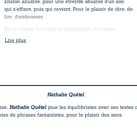
Élision allusive, pour une étreinte abusive d’un son
qui s’efface, puis qui revient. Pour le plaisir de dire, de
lier, d’embrasser.
De se laisser faire par la consolation de lettres…
Lire plus
Nathalie Quétel
ise,
Nathalie Quétel
joue les équilibristes avec ses textes 
s de phrases fantaisistes, pour le plaisir des sens.