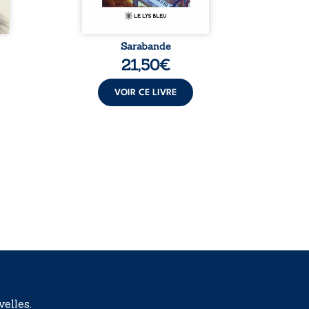
Sarabande
Meurtre 
po
21,50
€
VOIR CE LIVRE
elles.