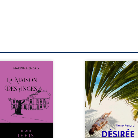
s sommes en 1979, soit 15
Au réveil, Pierre, je
s après le décès du
retraité, découvre qu’il
riarche Anatole-Eustache.
devenu une séduisa
 famille devra affronter
femme métissée de tre
n seulement un inconnu
ans. À peine a-t-il comm
i rôde autour du domaine
à apprivoiser ce nouv
 dont Firmin, le fidèle
corps qu’Ange surgit dan
jordome, redoute les
vie et fait vaciller toutes
ites, le passé encombrant
certitudes. Entre e
Anatole-Eustache, la
l’attirance est immédia
lédiction familiale, mais
brûlante jusqu’à ce qu
ssi la toute-puissance de
secret familial fasse pl
uthier. Mais comment
l’impensable : et s’ils éta
mpter cet enfant avant
demi-frère et