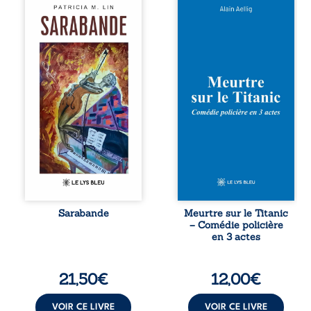
Aux chants
Et si le naufrage
crépitants de l’été,
n’avait pas
Sous le silence
emporté tous ses
ouaté de la neige
secrets ? À bord
en hiver, Au cours
du Titanic, lors du
de nuits pâles,
voyage inaugural
Dans la clarté
en 1912, un
bienveillante de la
meurtre est
lune, Rêves,
commis. Le drame
pensées, révoltes
disparaît avec le
et espoirs… Des
navire, englouti
mots s’assemblent,
dans les
colorés, rebelles
profondeurs de
aux règles de la
l’Atlantique. Sept
poésie, mais
décennies plus
chantant en
tard, la
rythme. Ils
découverte de
forment une
l’épave fait
Sarabande
Meurtre sur le Titanic
sarabande,
resurgir un secret
– Comédie policière
passionnée
que l’on croyait
en 3 actes
souvent, plus ...
perdu. Dans un
coffre mystérieux,
des indices
21,50
€
12,00
€
oubliés ...
VOIR CE LIVRE
VOIR CE LIVRE