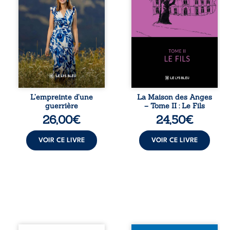
le récit d’un
seulement un
quotidien
inconnu qui rôde
bouleversé par la
autour du
maladie
domaine et dont
chronique,
Firmin, le fidèle
l’errance médicale
majordome,
et de longues
redoute les visites,
hospitalisations.
le passé
L’auteure y
encombrant
raconte ce que les
d’Anatole-
dossiers médicaux
Eustache, la
L’empreinte d’une
La Maison des Anges
taisent : la peur,
malédiction
guerrière
– Tome II : Le Fils
l’isolement,
familiale, mais
26,00
€
24,50
€
l’épuisement et le
aussi la toute-
sentiment de ne
puissance de
pas ...
Gauthier. Mais
VOIR CE LIVRE
VOIR CE LIVRE
comment dompter
cet enfant avant
qu’il ...