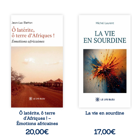
Ô latérite, ô terre
Nina et Pierre se
d’Afriques ! est un
sont rencontrés
hommage
très jeunes,
poétique et
presque par
authentique aux
hasard, et se sont
paysages, aux
aimés simplement,
rencontres et aux
persuadés que la
émotions brutes
présence de
d’un continent en
l’autre suffirait. Ils
reconstruction,
mènent une
entre traditions et
existence
modernité. Des
modeste, rythmée
souvenirs intimes
par le travail, la
– la pluie à
fatigue et les
Namoungou, le
silences. La mort
baobab de
de la mère de
Zagtouli – aux
Nina, chez qui ils
portraits
vivent, fragilise un
Ô latérite, ô terre
La vie en sourdine
marquants –
équilibre déjà
d’Afriques ! –
Thomas Sankara,
précaire. Puis
Émotions africaines
Hamadoun Dicko,
vient la naissance
20,00
€
17,00
€
le Vieux Biokou –
de leur enfant, et
l’auteur partage
le basculement. ...