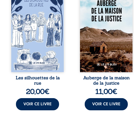
personnages
récit-témoignage
ordinaires,
consacré au
traversés par des
parcours
pensées, des
exemplaire de
émotions et des
Mbala Zi Nkuaku
silences qui
Lema Félix.
pourraient
Magistrat intègre,
appartenir à
fervent défenseur
chacun de nous. À
des droits
travers leurs
humains et de
parcours, ce
l’indépendance
roman invite à
judiciaire, il voit sa
porter un regard
carrière de trente-
différent sur
quatre ans
celles et ceux qui
brutalement
Les silhouettes de la
Auberge de la maison
nous entourent, à
brisée par une
rue
de la justice
deviner ce qui se
révocation
20,00
€
11,00
€
cache derrière les
arbitraire en 2009,
apparences et à
plongeant sa vie
s’ouvrir au
dans un chaos
VOIR CE LIVRE
VOIR CE LIVRE
fourmillement
matériel et moral.
sensible de notre ...
À ...