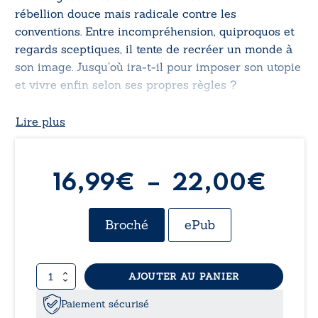
rébellion douce mais radicale contre les
conventions. Entre incompréhension, quiproquos et
regards sceptiques, il tente de recréer un monde à
son image. Jusqu’où ira-t-il pour imposer son utopie
et vivre enfin selon ses propres règles ?
Lire plus
Pla
16,99
€
–
22,00
€
de
Broché
ePub
prix 
quantité
AJOUTER AU PANIER
16,
de
Le
Paiement sécurisé
complot