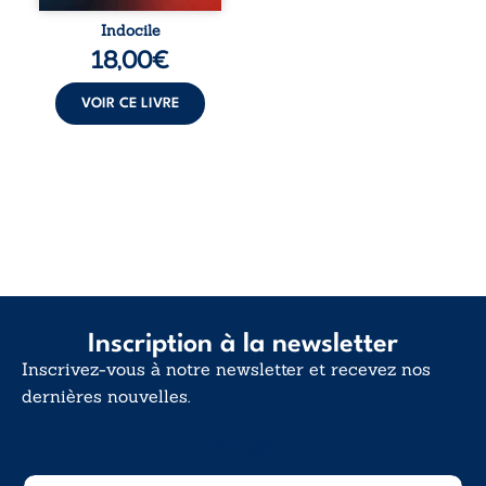
Indocile est une
traversée. Une
Indocile
langue nue. Une
18,00
€
insurrection
calme. Une
déclaration
VOIR CE LIVRE
d’existence pour ...
Inscription à la newsletter
Inscrivez-vous à notre newsletter et recevez nos
dernières nouvelles.
E-mail