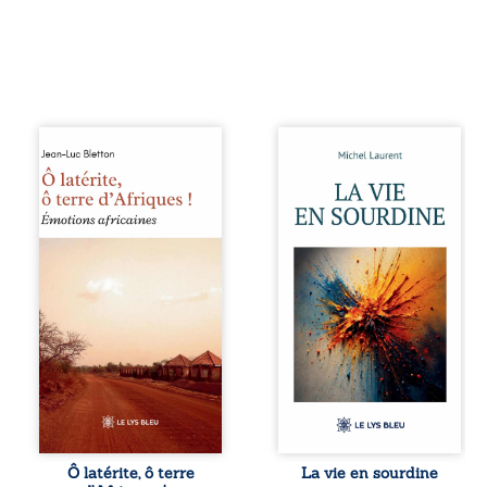
Ô latérite, ô terre
Nina et Pierre se
d’Afriques ! est un
sont rencontrés
hommage
très jeunes,
poétique et
presque par
authentique aux
hasard, et se sont
paysages, aux
aimés simplement,
rencontres et aux
persuadés que la
émotions brutes
présence de
d’un continent en
l’autre suffirait. Ils
reconstruction,
mènent une
entre traditions et
existence
modernité. Des
modeste, rythmée
souvenirs intimes
par le travail, la
– la pluie à
fatigue et les
Namoungou, le
silences. La mort
baobab de
de la mère de
Zagtouli – aux
Nina, chez qui ils
portraits
vivent, fragilise un
Ô latérite, ô terre
La vie en sourdine
marquants –
équilibre déjà