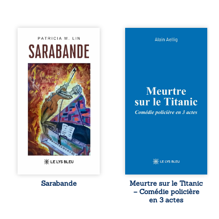
Aux chants
Et si le naufrage
crépitants de l’été,
n’avait pas
Sous le silence
emporté tous ses
ouaté de la neige
secrets ? À bord
en hiver, Au cours
du Titanic, lors du
de nuits pâles,
voyage inaugural
Dans la clarté
en 1912, un
bienveillante de la
meurtre est
lune, Rêves,
commis. Le drame
pensées, révoltes
disparaît avec le
et espoirs… Des
navire, englouti
mots s’assemblent,
dans les
colorés, rebelles
profondeurs de
aux règles de la
l’Atlantique. Sept
poésie, mais
décennies plus
chantant en
tard, la
rythme. Ils
découverte de
forment une
l’épave fait
Sarabande
Meurtre sur le Titanic
sarabande,
resurgir un secret
– Comédie policière
passionnée
que l’on croyait
en 3 actes
souvent, plus ...
perdu. Dans un
coffre mystérieux,