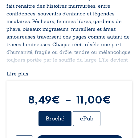
fait renaître des histoires murmurées, entre
confidences, souvenirs d’enfance et légendes
insulaires. Pêcheurs, femmes libres, gardiens de
phare, oiseaux migrateurs, muraillers et âmes
amoureuses traversent ces pages comme autant de
traces lumineuses. Chaque récit révèle une part
d’humanité, fragile ou drôle, tendre ou mélancolique,
toujours portée par le souffle du large. L’île devient
un territoire intime, où la terre dialogue avec l’eau,
Lire plus
où l’ordinaire rejoint le sacré.
Toutes voiles dehors
invite à écouter les voix
discrètes de celles et ceux qui ont façonné
Plag
8,49
€
–
11,00
€
Minorque.
de
Broché
ePub
prix :