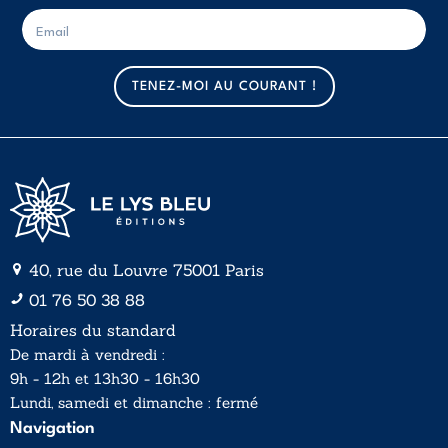
E
E
-
-
m
m
a
a
TENEZ-MOI AU COURANT !
i
i
l
l
*
40, rue du Louvre 75001 Paris
01 76 50 38 88
Horaires du standard
De mardi à vendredi :
9h - 12h et 13h30 - 16h30
Lundi, samedi et dimanche : fermé
Navigation