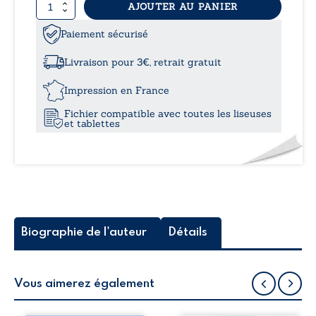
quantité
AJOUTER AU PANIER
8,49
de
Toutes
Paiement sécurisé
à
voiles
dehors
Livraison pour 3€, retrait gratuit
11,0
Impression en France
Fichier compatible avec toutes les liseuses
et tablettes
Biographie de l'auteur
Détails
Vous aimerez également