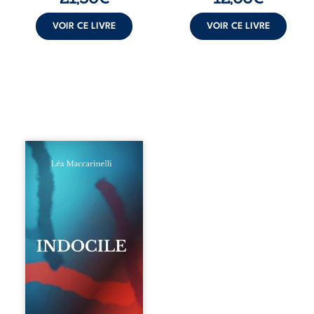
VOIR CE LIVRE
VOIR CE LIVRE
Quatre parties.
Quatre refus.
Quatre visages
d’une existence en
friction. Entre les
silences qu’on ne
déchiffre pas, les
amours qu’on
dérange, les corps
qu’on administre
et les liens qu’on
sabote, cet
ouvrage parle à
celles et ceux qui