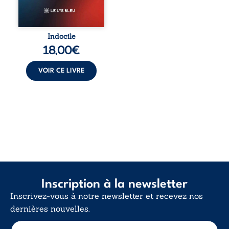
vivent trop fort,
trop vrai, trop tôt.
Indocile est une
traversée. Une
Indocile
langue nue. Une
18,00
€
insurrection
calme. Une
déclaration
VOIR CE LIVRE
d’existence pour ...
Inscription à la newsletter
Inscrivez-vous à notre newsletter et recevez nos
dernières nouvelles.
E
E