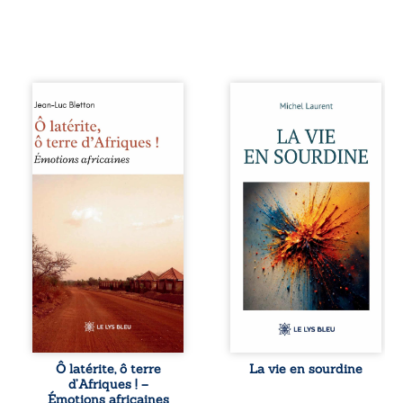
Ô latérite, ô terre
Nina et Pierre se
d’Afriques ! est un
sont rencontrés
hommage
très jeunes,
poétique et
presque par
authentique aux
hasard, et se sont
paysages, aux
aimés simplement,
rencontres et aux
persuadés que la
émotions brutes
présence de
d’un continent en
l’autre suffirait. Ils
reconstruction,
mènent une
entre traditions et
existence
modernité. Des
modeste, rythmée
souvenirs intimes
par le travail, la
– la pluie à
fatigue et les
Namoungou, le
silences. La mort
baobab de
de la mère de
Zagtouli – aux
Nina, chez qui ils
portraits
vivent, fragilise un
Ô latérite, ô terre
La vie en sourdine
marquants –
équilibre déjà
d’Afriques ! –
Thomas Sankara,
précaire. Puis
Émotions africaines