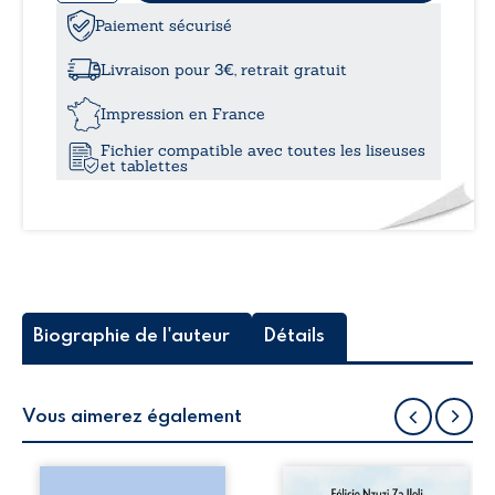
de
La
Paiement sécurisé
à
fleur
de
Livraison pour 3€, retrait gratuit
Paris,
18,5
Zahra
Impression en France
Fichier compatible avec toutes les liseuses
et tablettes
Biographie de l'auteur
Détails
Vous aimerez également
Les silhouettes de
Auberge de la