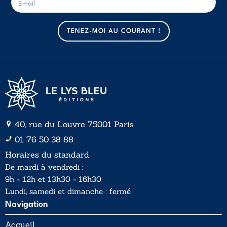
-
-
m
m
a
a
TENEZ-MOI AU COURANT !
i
i
l
l
*
40, rue du Louvre 75001 Paris
01 76 50 38 88
Horaires du standard
De mardi à vendredi :
9h - 12h et 13h30 - 16h30
Lundi, samedi et dimanche : fermé
Navigation
Accueil