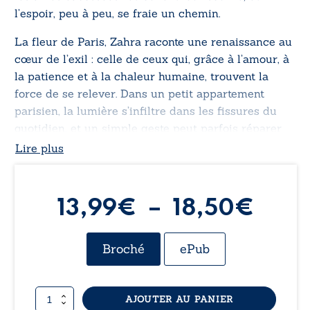
l’espoir, peu à peu, se fraie un chemin.
La fleur de Paris, Zahra raconte une renaissance au
cœur de l’exil : celle de ceux qui, grâce à l’amour, à
la patience et à la chaleur humaine, trouvent la
force de se relever. Dans un petit appartement
parisien, la lumière s’infiltre dans les fissures du
quotidien, et un simple geste peut parfois réparer
une vie. Par sa présence discrète, Zahra transforme
Lire plus
la perdition en espoir et rappelle que certaines
femmes sauvent sans bruit, avec leur humanité.
Plag
13,99
€
–
18,50
€
de
Broché
ePub
prix 
quantité
AJOUTER AU PANIER
13,9