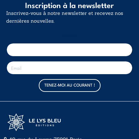
Inscription à la newsletter
Inscrivez-vous à notre newsletter et recevez nos
dernières nouvelles.
E-mail
E
-
m
a
TENEZ-MOI AU COURANT !
i
l
*