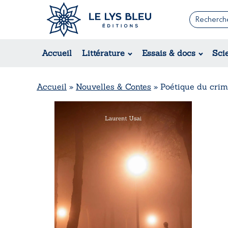
Romans
Contemporain
Accueil
Littérature
Essais & docs
Sci
Suspense / Thriller / Policier
Fantastique
Science-fiction
Accueil
»
Nouvelles & Contes
»
Poétique du cri