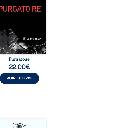
, pamphlets et réflexions
sophiques, chaque texte
re une porte sur
stence. Ici, nul ordre
sé : chaque page peut
choisie au hasard, comme
encontre inattendue sur
le chemin de la vie. ...
Purgatoire
22,00
€
VOIR CE LIVRE
s-nous vraiment libres