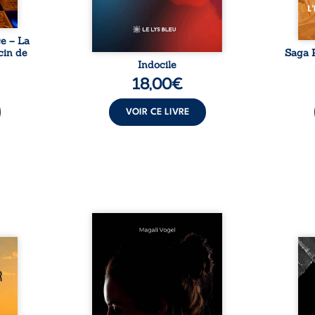
e – La
cin de
Saga P
Indocile
18,00
€
VOIR CE LIVRE
Qui prend soin de celles et
ceux auxquels nous confions
Clair-
nos enfants ? Derrière la
Vingt
alité,
douceur apparente des
bless
s, la
maisons d’accueil se joue une
pensé
ires à
réalité que nul ne soupçonne :
ce r
nces
rémunérations dérisoires,
inti
rté et
solitude, épuisement,
auto