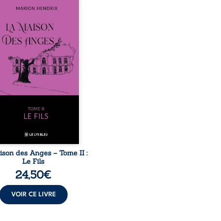
sommes en 1979, soit 15
 après le décès du
arche Anatole-Eustache.
mille devra affronter non
ment un inconnu qui rôde
ur du domaine et dont
n, le fidèle majordome,
te les visites, le passé
ombrant d’Anatole-
ache, la malédiction
iale, mais aussi la toute-
ance de Gauthier. Mais
ent dompter cet enfant
avant qu’il ...
ison des Anges – Tome II :
Le Fils
24,50
€
VOIR CE LIVRE