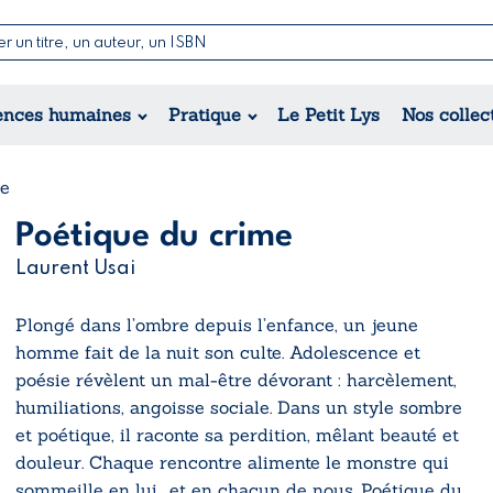
Nouvell
Poésie
Romance
Jeunesse
ences humaines
Pratique
Le Petit Lys
Nos collec
Théâtre
Érotique
Historique
Régional
me
Poétique du crime
Laurent Usai
Plongé dans l’ombre depuis l’enfance, un jeune
homme fait de la nuit son culte. Adolescence et
poésie révèlent un mal-être dévorant : harcèlement,
humiliations, angoisse sociale. Dans un style sombre
et poétique, il raconte sa perdition, mêlant beauté et
douleur. Chaque rencontre alimente le monstre qui
sommeille en lui… et en chacun de nous. Poétique du