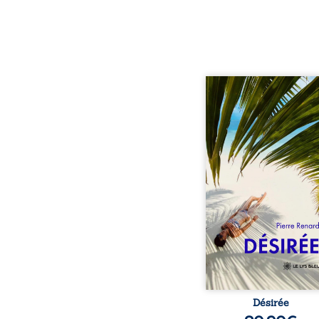
Au réveil, Pierre, jeune re
découvre qu’il est deve
séduisante femme métis
trente ans. À peine a
commencé à apprivois
nouveau corps qu’Ange 
dans sa vie et fait va
toutes ses certitudes.
eux, l’attirance est immé
brûlante jusqu’à ce 
secret familial fasse 
l’impensable : et s’ils é
demi-frère
Désirée