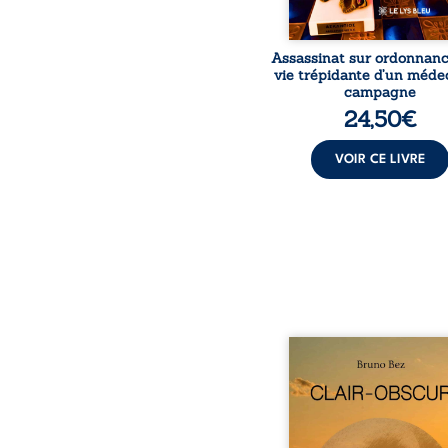
Assassinat sur ordonnanc
vie trépidante d’un méde
campagne
24,50
€
VOIR CE LIVRE
Composé en alexandrins, 
obscur aborde la spiritu
les relations humaine
nature et les territo
partir d’expérie
personnelles. Entre cla