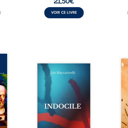
21,50
€
VOIR CE LIVRE
ance –
édecin
Aut
dition
Quatre parties. Quatre refus.
d’Atl
ée du
Quatre visages d’une existence
vent 
 Marc
en friction. Entre les silences
dans 
cin de
qu’on ne déchiffre pas, les
plia
ur son
amours qu’on dérange, les
peupl
cal et
corps qu’on administre et les
Atov
embre
liens qu’on sabote, cet ouvrage
dispa
combat
parle à celles et ceux qui
son d
rté du
vivent trop fort, trop vrai, trop
pierr
é une
tôt. Indocile est une traversée.
rebel
stance
Une langue nue. Une
Parmi
...
insurrection calme. Une
déclaration d’existence pour ...