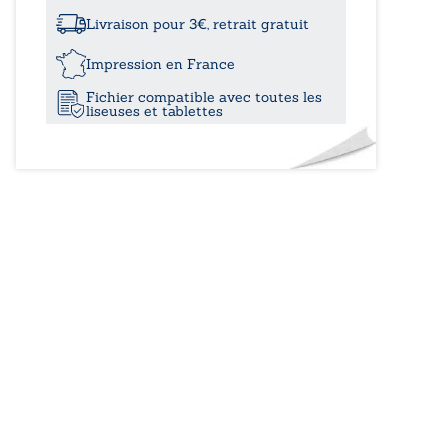
à
du
crime
Livraison pour 3€, retrait gratuit
11,50€
Impression en France
Fichier compatible avec toutes les
liseuses et tablettes