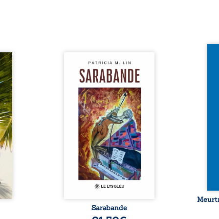
Et si
traité,
Aux chants crépitants de l’été,
empor
nu une
Sous le silence ouaté de la
bord 
sée de
neige en hiver, Au cours de
inaug
-t-il
nuits pâles, Dans la clarté
est c
er ce
bienveillante de la lune, Rêves,
avec 
surgit
pensées, révoltes et espoirs…
les p
ciller
Des mots s’assemblent, colorés,
Sept 
 Entre
rebelles aux règles de la
déco
diate,
poésie, mais chantant en
resur
qu’un
rythme. Ils forment une
croya
planer
sarabande, passionnée souvent,
mysté
taient
plus ...
 et ...
Meurtr
Sarabande