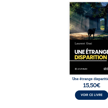
D’étranges dispari
surviennent au Grand-
une commune de l’Isère.
l’école, une bande de 
amis décide de m
l’enquête. À traver
galerie de personnage
différents, entre situati
harcèlement, violence sco
racisme, mais aussi amitié
et partage, l’auteur évoq
difficultés de l’être hu
Une étrange dispariti
15,50
€
VOIR CE LIVRE