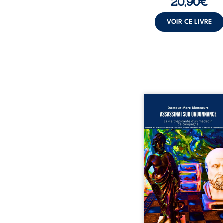
20,90
€
VOIR CE LIVRE
Assassinat sur ordonn
La vie trépidante d’un m
de campagne est la réé
enrichie et actualis
témoignage du Docteur
Biencourt, ancien méde
famille, qui revient s
parcours médical, syndi
ordinal. Depuis sept
2013, il raconte le long 
qui l’a conduit à être éca
corps médical, malgr
décision de première in