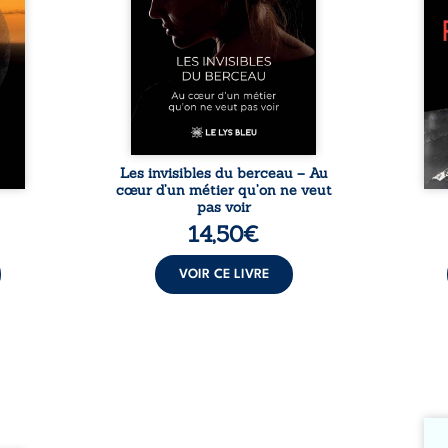
èmes
responsabilités écrasantes… À
bruts
ons et
travers des témoignages
philo
au fil
saisissants et sa propre
ouv
regard
expérience, Magali Vogel lève
l’exi
 et le
le voile sur les coulisses d’une ...
impo
vitant
être 
es ...
une r
Les invisibles du berceau – Au
cœur d’un métier qu’on ne veut
pas voir
14,50
€
VOIR CE LIVRE
Somme