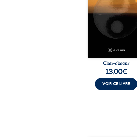
obscurité, les po
traduisent les observati
les ressentis façonnés 
d’une vie. Ils portent un 
sensible sur l’existence
monde contemporain, in
chacun à questionner s
Clair-obscur
13,00
€
VOIR CE LIVRE