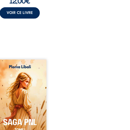
12,00
€
VOIR CE LIVRE
refois, les champs
antis vibraient sous le
et les enfants couraient
les blés. Puis la couronne
 le genou, livrant son
e à l’ombre d’Ivorny. À
e, Luwel aurait pu
raître dans les ruines de
estin ; pourtant, sous les
es d’un temple oublié, des
les lui tendirent la main.
 eux, Atos, général sans
trône mais habité par ...