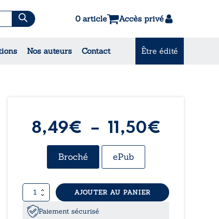
0 article
Accès privé
es & Contes
tions
Nos auteurs
Contact
Être édité
CONSULTEZ NOS MEILLEURES
VENTES
Plage
8,49
€
–
11,50
€
de
Broché
ePub
prix :
quantité
AJOUTER AU PANIER
8,49€
de
Poétique
Paiement sécurisé