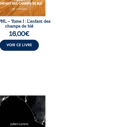
NL – Tome I : L’enfant des
champs de blé
16,00
€
VOIR CE LIVRE
 années d’écriture, de
ures, d’émotions et de
es se rencontrent dans
ecueil profondément
me. Entre nouvelles
biographiques, poèmes