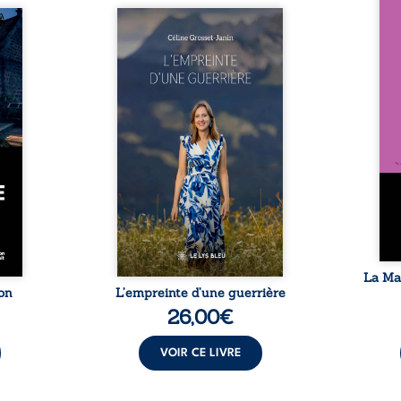
Nous 
tions
Que reste-t-il de l’enfance
ans
Lemps,
lorsque la maladie impose ses
patri
 Après
propres règles ? L’empreinte
La fa
jeunes
d’une guerrière livre, sans
seule
ener
détour, le récit d’un quotidien
auto
s une
bouleversé par la maladie
Firmi
s très
chronique, l’errance médicale
redou
ons de
et de longues hospitalisations.
enc
laire,
L’auteure y raconte ce que les
Eust
, joie
dossiers médicaux taisent : la
famil
ue les
peur, l’isolement, l’épuisement
puiss
main à
et le sentiment de ne pas ...
comm
se ...
La Ma
on
L’empreinte d’une guerrière
26,00
€
VOIR CE LIVRE