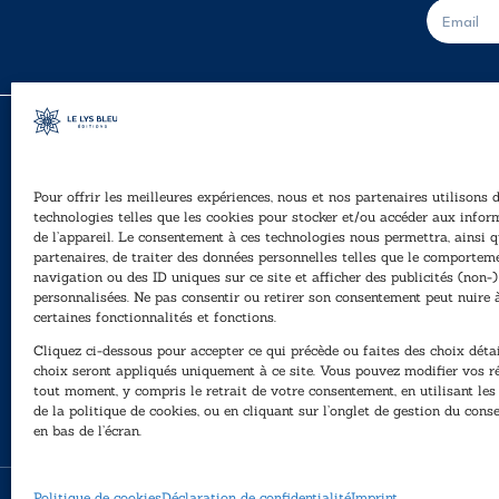
E
-
m
a
i
l
*
Pour offrir les meilleures expériences, nous et nos partenaires utilisons 
A
technologies telles que les cookies pour stocker et/ou accéder aux infor
Ê
de l’appareil. Le consentement à ces technologies nous permettra, ainsi q
40, rue du Louvre 75001 Paris
partenaires, de traiter des données personnelles telles que le comportem
01 76 50 38 88
navigation ou des ID uniques sur ce site et afficher des publicités (non-)
personnalisées. Ne pas consentir ou retirer son consentement peut nuire 
P
Horaires du standard
certaines fonctionnalités et fonctions.
e
De mardi à vendredi :
Cliquez ci-dessous pour accepter ce qui précède ou faites des choix détai
N
9h - 12h et 13h30 - 16h30
choix seront appliqués uniquement à ce site. Vous pouvez modifier vos r
tout moment, y compris le retrait de votre consentement, en utilisant le
Lundi, samedi et dimanche : fermé
de la politique de cookies, ou en cliquant sur l’onglet de gestion du con
en bas de l’écran.
Politique de cookies
Déclaration de confidentialité
Imprint