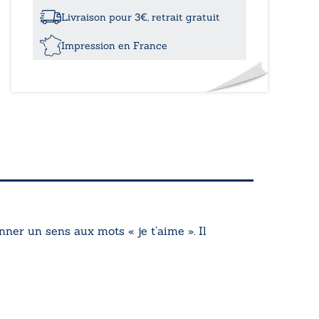
remords
bouillonnants
Livraison pour 3€, retrait gratuit
Impression en France
nner un sens aux mots « je t’aime ». Il