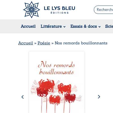
Romans
Contemporain
Rom
Accueil
Littérature
Essais & docs
Sci
Suspense / Thriller / Policier
Érot
Fantastique
Hist
Science-fiction
Rég
Accueil
»
Poésie
»
Nos remords bouillonnants