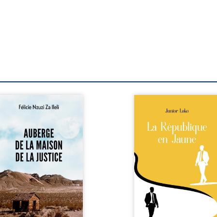
berge de la maison de la
En République Fédérale
stice est un récit-
Congo, la naissance
moignage consacré au
jumeaux de races différe
rcours exemplaire de
bouleverse l’ordre établ
ala Zi Nkuaku Lema Félix.
Senior est Noir et Junior
gistrat intègre, fervent
Blanc, bien que nés d
fenseur des droits
couple de Noirs. Très vi
umains et de
l’événement attire les mé
ndépendance judiciaire, il
internationaux et transf
it sa carrière de trente-
le bébé blanc en une fig
atre ans brutalement
emblématique sacr
isée par une révocation
investie, selon certains, d
itraire en 2009, plongeant
mission salvatri
 vie dans un chaos
Cependant, sous couvert de