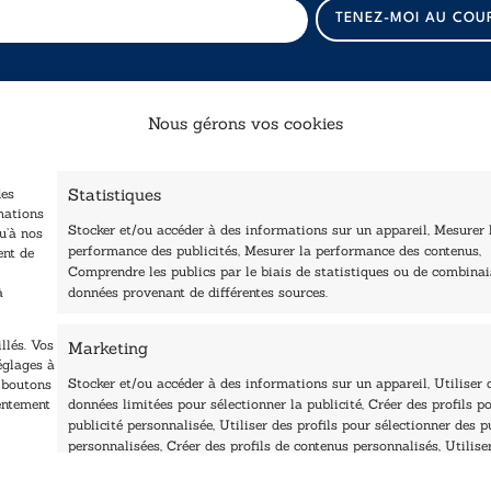
E
TENEZ-MOI AU COU
-
m
a
i
l
Nous gérons vos cookies
*
E
Catalogue
Navigation
-
m
Statistiques
des
ccueil
a
Littérature
mations
Stocker et/ou accéder à des informations sur un appareil, Mesurer 
tre édité
i
u’à nos
Essai & docs
performance des publicités, Mesurer la performance des contenus,
ent de
l
Contactez-nous
Comprendre les publics par le biais de statistiques ou de combina
Sciences humaines
Les Plumes du Lys Bleu
à
données provenant de différentes sources.
rix sciences humaines
Pratique
t sociales
Le Petit Lys
llés. Vos
Marketing
os collections
églages à
Nos auteurs
Stocker et/ou accéder à des informations sur un appareil, Utiliser 
s boutons
sentement
données limitées pour sélectionner la publicité, Créer des profils po
publicité personnalisée, Utiliser des profils pour sélectionner des p
personnalisées, Créer des profils de contenus personnalisés, Utilise
profils pour sélectionner des contenus personnalisés, Développer et
améliorer les services, Utiliser des données limitées pour sélection