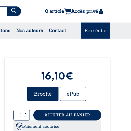
0 article
Accès privé
tions
Nos auteurs
Contact
Être édité
CONSULTEZ NOS
MEILLEURES VENTES
16,10€
Broché
ePub
quantité
AJOUTER AU PANIER
de
Nos
Paiement sécurisé