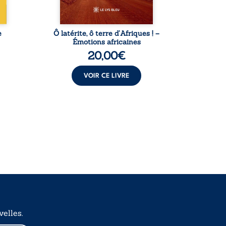
instantanés ...
e
Ô latérite, ô terre d’Afriques ! –
L
Émotions africaines
20,00
€
VOIR CE LIVRE
elles.