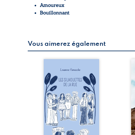
Amoureux
Bouillonnant
Vous aimerez également
 refus.
Les silhouettes de la rue
Au
d’une
donne la parole à six
ju
. Entre
personnages ordinaires,
té
on ne
traversés par des pensées,
pa
amours
des émotions et des silences
Mb
 corps
qui pourraient appartenir à
Ma
s liens
chacun de nous. À travers
dé
uvrage
leurs parcours, ce roman
h
eux qui
invite à porter un regard
l’i
p vrai,
différent sur celles et ceux
vo
est une
qui nous entourent, à deviner
qu
ue nue.
ce qui se cache derrière les
br
me. Une
apparences et à s’ouvrir au
arb
ce pour
fourmillement sensible de
sa