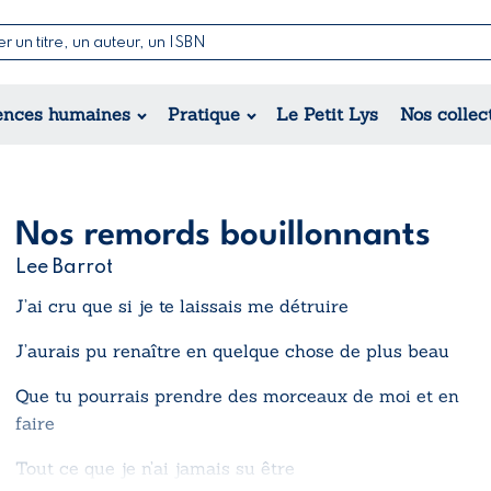
Nouvelles & Contes
Poésie
ance
Jeunesse
ences humaines
Pratique
Le Petit Lys
Nos collec
Théâtre
ique
orique
ional
Nos remords bouillonnants
Lee Barrot
J’ai cru que si je te laissais me détruire
J’aurais pu renaître en quelque chose de plus beau
Que tu pourrais prendre des morceaux de moi et en
faire
Tout ce que je n’ai jamais su être