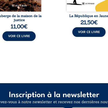
matériel et moral. À ...
uberge de la maison de la
La République en Jaun
justice
21,50
€
11,00
€
VOIR CE LIVRE
VOIR CE LIVRE
Inscription à la newsletter
ivez-vous à notre newsletter et recevez nos dernières nouv