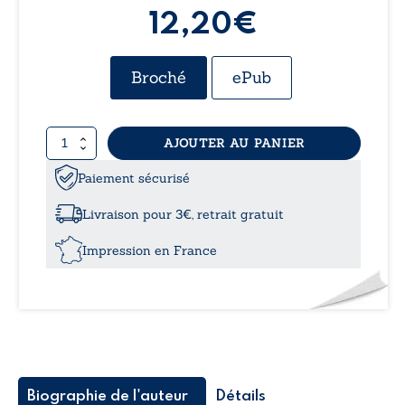
12,20€
Broché
ePub
quantité
AJOUTER AU PANIER
de
L’acrostiche
Paiement sécurisé
a
son
Livraison pour 3€, retrait gratuit
mot
à
Impression en France
dire
Biographie de l'auteur
Détails