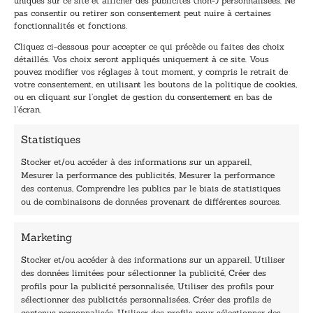
uniques sur ce site et afficher des publicités (non-) personnalisées. Ne
dernières nouvelles.
pas consentir ou retirer son consentement peut nuire à certaines
E
E
fonctionnalités et fonctions.
-
-
Cliquez ci-dessous pour accepter ce qui précède ou faites des choix
m
m
détaillés. Vos choix seront appliqués uniquement à ce site. Vous
a
a
pouvez modifier vos réglages à tout moment, y compris le retrait de
TENEZ-MOI AU COURANT !
i
i
votre consentement, en utilisant les boutons de la politique de cookies,
l
l
ou en cliquant sur l’onglet de gestion du consentement en bas de
*
*
l’écran.
E
-
Statistiques
m
a
Stocker et/ou accéder à des informations sur un appareil,
i
Mesurer la performance des publicités, Mesurer la performance
l
des contenus, Comprendre les publics par le biais de statistiques
40, rue du Louvre 75001 Paris
ou de combinaisons de données provenant de différentes sources.
01 76 50 38 88
Marketing
Horaires du standard
De mardi à vendredi :
Stocker et/ou accéder à des informations sur un appareil, Utiliser
des données limitées pour sélectionner la publicité, Créer des
9h - 12h et 13h30 - 16h30
profils pour la publicité personnalisée, Utiliser des profils pour
Lundi, samedi et dimanche : fermé
sélectionner des publicités personnalisées, Créer des profils de
Navigation
contenus personnalisés, Utiliser des profils pour sélectionner des