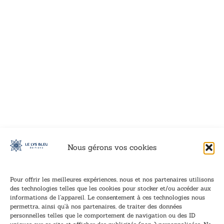
VOIR CE LIVRE
VOIR CE LIVRE
VOIR CE LIVRE
VOIR CE LIVRE
VOIR CE LIVRE
VOIR CE LIVRE
VOIR CE LIVRE
VOIR CE LIVRE
VOIR CE LIVRE
VOIR CE LIVRE
VOIR CE LIVRE
VOIR CE LIVRE
VOIR CE LIVRE
VOIR CE LIVRE
VOIR CE LIVRE
VOIR CE LIVRE
VOIR CE LIVRE
VOIR CE LIVRE
VOIR CE LIVRE
VOIR CE LIVRE
VOIR CE LIVRE
VOIR CE LIVRE
VOIR CE LIVRE
VOIR CE LIVRE
VOIR CE LIVRE
VOIR CE LIVRE
VOIR CE LIVRE
VOIR CE LIVRE
VOIR CE LIVRE
VOIR CE LIVRE
VOIR CE LIVRE
VOIR CE LIVRE
Nous gérons vos cookies
Pour offrir les meilleures expériences, nous et nos partenaires utilisons
des technologies telles que les cookies pour stocker et/ou accéder aux
informations de l’appareil. Le consentement à ces technologies nous
Inscription à la newsletter
permettra, ainsi qu’à nos partenaires, de traiter des données
Inscrivez-vous à notre newsletter et recevez nos
personnelles telles que le comportement de navigation ou des ID