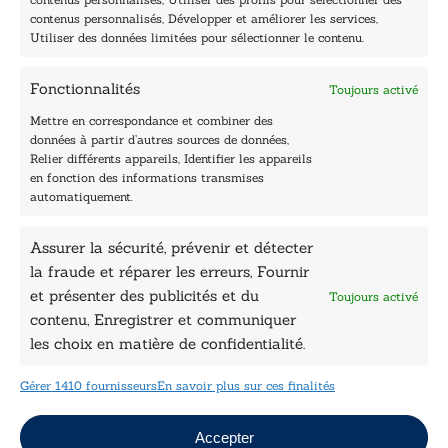
contenus personnalisés, Développer et améliorer les services,
Accueil
Utiliser des données limitées pour sélectionner le contenu.
Être édité
Contactez-nous
Fonctionnalités
Toujours activé
Les Plumes du Lys Bleu
Prix sciences humaines et sociales
Mettre en correspondance et combiner des
Nos collections
données à partir d’autres sources de données,
Nos auteurs
Relier différents appareils, Identifier les appareils
Catalogue
en fonction des informations transmises
automatiquement.
Littérature
Essai & docs
Assurer la sécurité, prévenir et détecter
Sciences humaines
Pratique
la fraude et réparer les erreurs, Fournir
Le Petit Lys
et présenter des publicités et du
Toujours activé
Données légales
contenu, Enregistrer et communiquer
les choix en matière de confidentialité.
Conditions Générales de vente
Déclaration de confidentialité
Gérer 1410 fournisseurs
En savoir plus sur ces finalités
Politique de cookies
Mentions légales
Jeux concours
Accepter