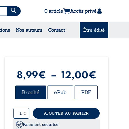
0 article
Accès privé
es & Contes
tions
Nos auteurs
Contact
Être édité
CONSULTEZ NOS
MEILLEURES VENTES
Plage
8,99
€
–
12,00
€
de
Broché
ePub
PDF
prix :
quantité
AJOUTER AU PANIER
8,99€
de
L’autre
Paiement sécurisé