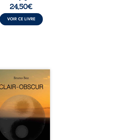
24,50
€
VOIR CE LIVRE
sé en alexandrins, Clair-
r aborde la spiritualité,
relations humaines, la
e et les territoires à
tir d’expériences
nnelles. Entre clarté et
curité, les poèmes
isent les observations et
essentis façonnés au fil
 vie. Ils portent un regard
ble sur l’existence et le
 contemporain, invitant
hacun à questionner ses ...