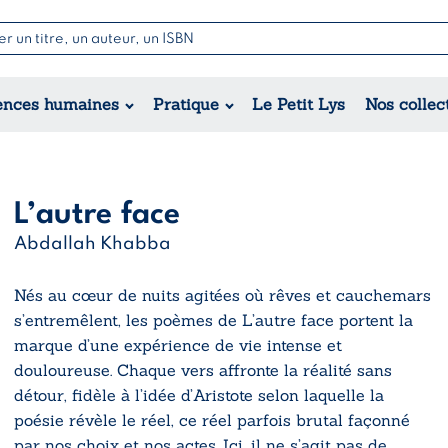
Nouvell
Poésie
Romance
Jeunesse
ences humaines
Pratique
Le Petit Lys
Nos collec
Théâtre
Érotique
Historique
Régional
L’autre face
Abdallah Khabba
Nés au cœur de nuits agitées où rêves et cauchemars
s’entremêlent, les poèmes de L’autre face portent la
marque d’une expérience de vie intense et
douloureuse. Chaque vers affronte la réalité sans
détour, fidèle à l’idée d’Aristote selon laquelle la
poésie révèle le réel, ce réel parfois brutal façonné
par nos choix et nos actes. Ici, il ne s’agit pas de