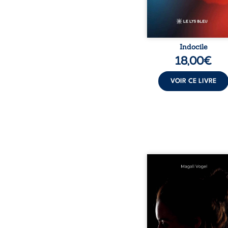
Indocile
18,00
€
VOIR CE LIVRE
Qui prend soin de cel
ceux auxquels nous co
nos enfants ? Derriè
douceur apparente
maisons d’accueil se jo
réalité que nul ne soupç
rémunérations dériso
solitude, épuisem