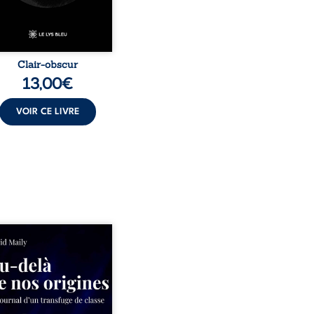
Clair-obscur
13,00
€
VOIR CE LIVRE
ns un milieu populaire où
olence et les fractures
iales tenaient lieu de
in, David a choisi la
e. Très tôt, l’école et les
s deviennent ses armes de
e, le moteur d’une lente