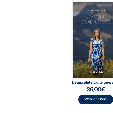
Que reste-t-il de l’e
lorsque la maladie impo
propres règles ? L’emp
d’une guerrière livre
détour, le récit d’un quo
bouleversé par la ma
chronique, l’errance mé
et de longues hospitalisa
L’auteure y raconte ce q
dossiers médicaux taisen
peur, l’isolement, l’épui
et le sentiment de ne 
L’empreinte d’une guerr
26,00
€
VOIR CE LIVRE