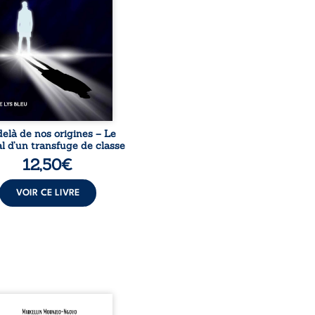
sion sociale. S’arracher à
acines exige pourtant un
invisible. Pris entre deux
s, l’homme réalise que
uccès professionnels ne
guérissent ni ...
elà de nos origines – Le
l d’un transfuge de classe
12,50
€
VOIR CE LIVRE
onnais mon pays se