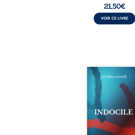
21,50
€
VOIR CE LIVRE
Quatre parties. Quatre 
Quatre visages d’une exi
en friction. Entre les si
qu’on ne déchiffre pa
amours qu’on dérange
corps qu’on administre 
liens qu’on sabote, cet o
parle à celles et ceu
vivent trop fort, trop vra
tôt. Indocile est une trav
Une langue nue.
insurrection calme
déclaration d’existence p