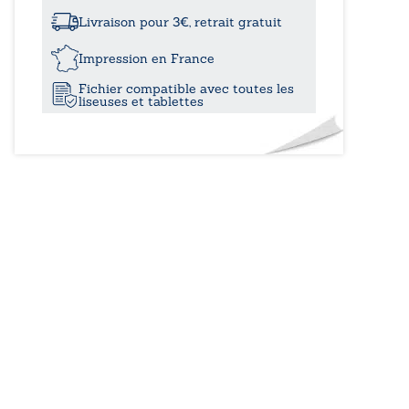
à
face
Livraison pour 3€, retrait gratuit
12,00
Impression en France
Fichier compatible avec toutes les
liseuses et tablettes