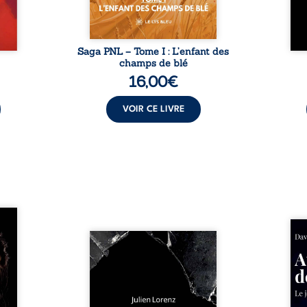
Saga PNL – Tome I : L’enfant des
champs de blé
16,00
€
VOIR CE LIVRE
les et
nfions
Né da
re la
Vingt années d’écriture, de
la vi
 des
blessures, d’émotions et de
famil
ue une
pensées se rencontrent dans
dest
onne :
ce recueil profondément
ruptur
ires,
intime. Entre nouvelles
livre
ent,
autobiographiques, poèmes
survi