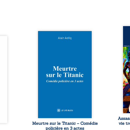
Assas
Et si le naufrage n’avait pas
La vi
l’été,
emporté tous ses secrets ? À
de ca
 de la
bord du Titanic, lors du voyage
enri
urs de
inaugural en 1912, un meurtre
témo
clarté
est commis. Le drame disparaît
Bienc
Rêves,
avec le navire, englouti dans
famil
poirs…
les profondeurs de l’Atlantique.
parco
lorés,
Sept décennies plus tard, la
ordi
de la
découverte de l’épave fait
2013,
nt en
resurgir un secret que l’on
qui l
t une
croyait perdu. Dans un coffre
corp
uvent,
mystérieux, des indices oubliés
décis
plus ...
...
Assas
Meurtre sur le Titanic – Comédie
vie t
policière en 3 actes