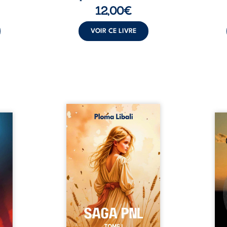
12,00
€
VOIR CE LIVRE
Autrefois, les champs
refus.
d’Atlantis vibraient sous le
Compo
stence
vent et les enfants couraient
obscu
lences
dans les blés. Puis la couronne
les 
s, les
plia le genou, livrant son
natur
, les
peuple à l’ombre d’Ivorny. À
par
et les
Atove, Luwel aurait pu
perso
uvrage
disparaître dans les ruines de
obs
x qui
son destin ; pourtant, sous les
tradu
i, trop
pierres d’un temple oublié, des
les r
ersée.
rebelles lui tendirent la main.
d’une
 Une
Parmi eux, Atos, général sans
sensi
. Une
trône mais habité par ...
monde
our ...
c