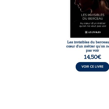
responsabilités écrasan
travers des témoig
saisissants et sa p
expérience, Magali Voge
le voile sur les coulisses d’
Les invisibles du bercea
cœur d’un métier qu’on n
pas voir
14,50
€
VOIR CE LIVRE