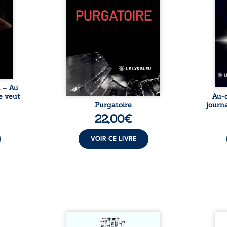
tes… À
bruts, pamphlets et réflexions
ascen
nages
philosophiques, chaque texte
ses r
ropre
ouvre une porte sur
prix 
l lève
l’existence. Ici, nul ordre
monde
une ...
imposé : chaque page peut
les s
être choisie au hasard, comme
une rencontre inattendue sur
le chemin de la vie. ...
u – Au
e veut
Au-d
Purgatoire
journa
22,00
€
VOIR CE LIVRE
Sommes-nous vraiment libres
Je c