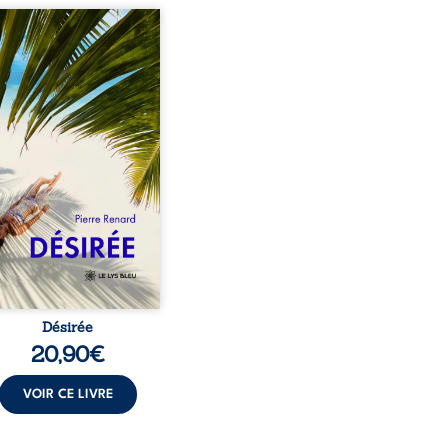
eil, Pierre, jeune retraité,
vre qu’il est devenu une
sante femme métissée de
te ans. À peine a-t-il
encé à apprivoiser ce
au corps qu’Ange surgit
sa vie et fait vaciller
s ses certitudes. Entre
l’attirance est immédiate,
ante jusqu’à ce qu’un
t familial fasse planer
ensable : et s’ils étaient
demi-frère et ...
Désirée
20,90
€
VOIR CE LIVRE