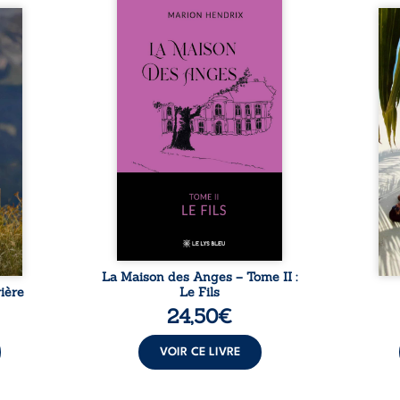
Nous sommes en 1979, soit 15
nfance
ans après le décès du
Au rév
se ses
patriarche Anatole-Eustache.
décou
reinte
La famille devra affronter non
sédui
, sans
seulement un inconnu qui rôde
tren
tidien
autour du domaine et dont
comm
ladie
Firmin, le fidèle majordome,
nouve
dicale
redoute les visites, le passé
dans 
tions.
encombrant d’Anatole-
toute
ue les
Eustache, la malédiction
eux, 
t : la
familiale, mais aussi la toute-
brûl
sement
puissance de Gauthier. Mais
secre
pas ...
comment dompter cet enfant
l’imp
avant qu’il ...
La Maison des Anges – Tome II :
ière
Le Fils
24,50
€
VOIR CE LIVRE