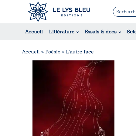
Romans
Contemporain
Accueil
Littérature
Essais & docs
Sci
Suspense / Thriller / Policier
Fantastique
Science-fiction
Accueil
»
Poésie
»
L’autre face