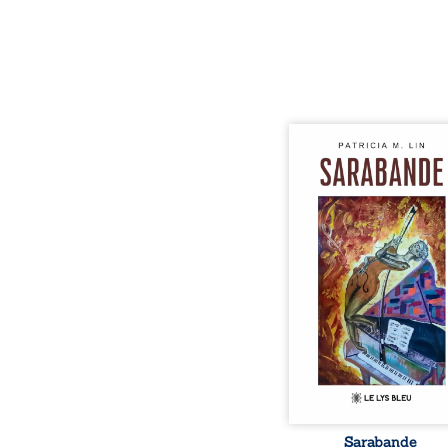
Aux chants crépitants de 
Sous le silence ouaté
neige en hiver, Au co
nuits pâles, Dans la 
bienveillante de la lune, 
pensées, révoltes et es
Des mots s’assemblent, co
rebelles aux règles 
poésie, mais chanta
rythme. Ils formen
sarabande, passionnée so
Sarabande