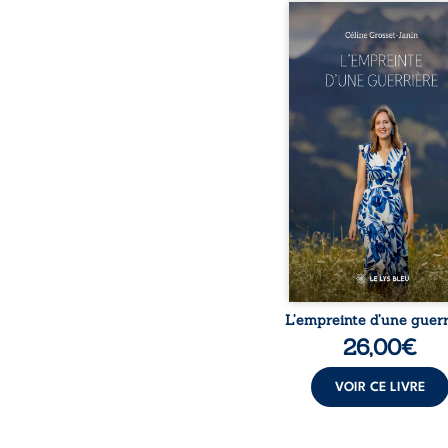
Que reste-t-il de l’e
lorsque la maladie impo
propres règles ? L’emp
d’une guerrière livre
détour, le récit d’un quo
bouleversé par la ma
chronique, l’errance mé
et de longues hospitalisa
L’auteure y raconte ce q
dossiers médicaux taisen
peur, l’isolement, l’épui
et le sentiment de ne 
L’empreinte d’une guerr
26,00
€
VOIR CE LIVRE