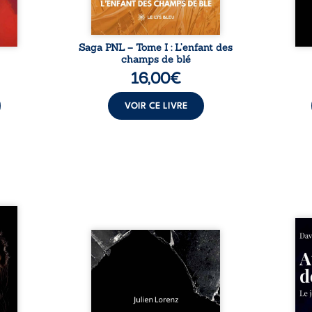
Saga PNL – Tome I : L’enfant des
champs de blé
16,00
€
VOIR CE LIVRE
les et
nfions
Né da
re la
Vingt années d’écriture, de
la vi
 des
blessures, d’émotions et de
famil
ue une
pensées se rencontrent dans
dest
onne :
ce recueil profondément
ruptur
ires,
intime. Entre nouvelles
livre
ent,
autobiographiques, poèmes
survi