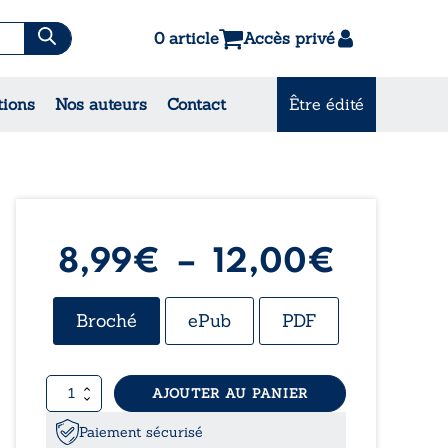
0 article
Accès privé
es & Contes
tions
Nos auteurs
Contact
Être édité
CONSULTEZ NOS
MEILLEURES VENTES
Plage
8,99
€
–
12,00
€
de
Broché
ePub
PDF
prix :
quantité
AJOUTER AU PANIER
8,99€
de
Là
Paiement sécurisé