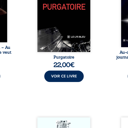
tes… À
bruts, pamphlets et réflexions
ascen
nages
philosophiques, chaque texte
ses r
ropre
ouvre une porte sur
prix 
l lève
l’existence. Ici, nul ordre
monde
une ...
imposé : chaque page peut
les s
être choisie au hasard, comme
une rencontre inattendue sur
le chemin de la vie. ...
u – Au
e veut
Au-d
Purgatoire
journa
22,00
€
VOIR CE LIVRE
Sommes-nous vraiment libres
Je c