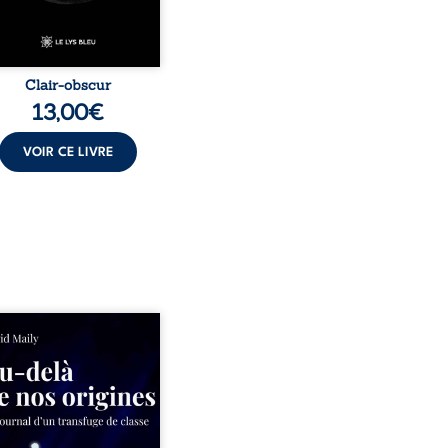
Clair-obscur
13,00
€
VOIR CE LIVRE
ns un milieu populaire où
olence et les fractures
iales tenaient lieu de
in, David a choisi la
e. Très tôt, l’école et les
s deviennent ses armes de
e, le moteur d’une lente