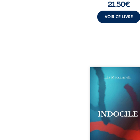
21,50
€
VOIR CE LIVRE
Quatre parties. Quatre 
Quatre visages d’une exi
en friction. Entre les si
qu’on ne déchiffre pa
amours qu’on dérange
corps qu’on administre 
liens qu’on sabote, cet o
parle à celles et ceu
vivent trop fort, trop vra
tôt. Indocile est une trav
Une langue nue.
insurrection calme
déclaration d’existence p