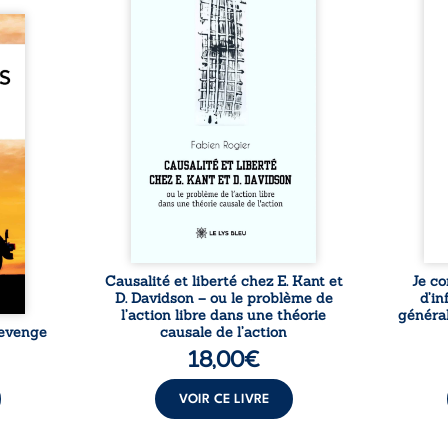
si chacun de nos actes s’inscrit
prése
dans une chaîne de causes ? À
trans
e des
travers une confrontation
desti
otards
entre les pensées d’Emmanuel
congo
té que
Kant et de Donald Davidson,
grand
. Rien
cet essai explore les liens entre
natio
e vie,
libre arbitre, déterminisme
l’igno
 forgé
causal et responsabilité. De la
et l
ssible
volonté kantienne au monisme
sent
voiler
anomal de Davidson, il
Acces
ce que
interroge la manière dont les
offre
ise sa
intentions et les croyances
po
lle de
peuvent ...
ssi le
oids ...
Causalité et liberté chez E. Kant et
Je co
D. Davidson – ou le problème de
d’in
l’action libre dans une théorie
général
Revenge
causale de l’action
18,00
€
VOIR CE LIVRE