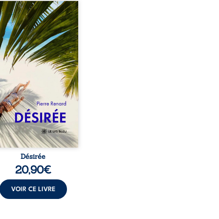
eil, Pierre, jeune retraité,
vre qu’il est devenu une
sante femme métissée de
te ans. À peine a-t-il
encé à apprivoiser ce
au corps qu’Ange surgit
sa vie et fait vaciller
s ses certitudes. Entre
l’attirance est immédiate,
ante jusqu’à ce qu’un
t familial fasse planer
ensable : et s’ils étaient
demi-frère et ...
Désirée
20,90
€
VOIR CE LIVRE