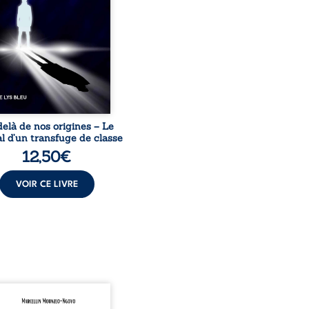
sion sociale. S’arracher à
acines exige pourtant un
invisible. Pris entre deux
s, l’homme réalise que
uccès professionnels ne
guérissent ni ...
elà de nos origines – Le
l d’un transfuge de classe
12,50
€
VOIR CE LIVRE
onnais mon pays se