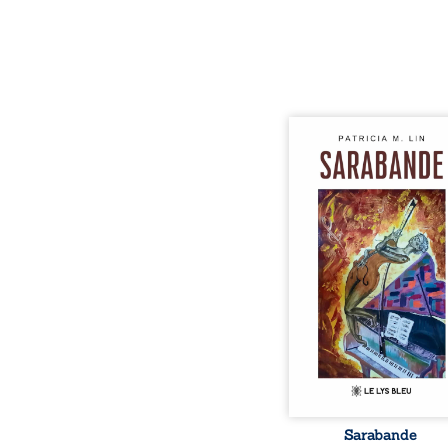
Aux chants crépitants de 
Sous le silence ouaté
neige en hiver, Au co
nuits pâles, Dans la 
bienveillante de la lune, 
pensées, révoltes et es
Des mots s’assemblent, co
rebelles aux règles 
poésie, mais chanta
rythme. Ils formen
sarabande, passionnée so
Sarabande