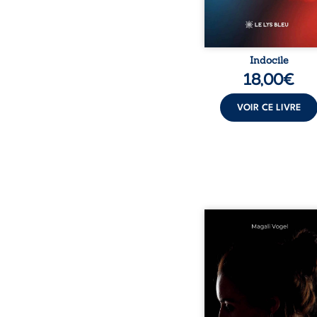
Indocile
18,00
€
VOIR CE LIVRE
Qui prend soin de cel
ceux auxquels nous co
nos enfants ? Derriè
douceur apparente
maisons d’accueil se jo
réalité que nul ne soupç
rémunérations dériso
solitude, épuisem