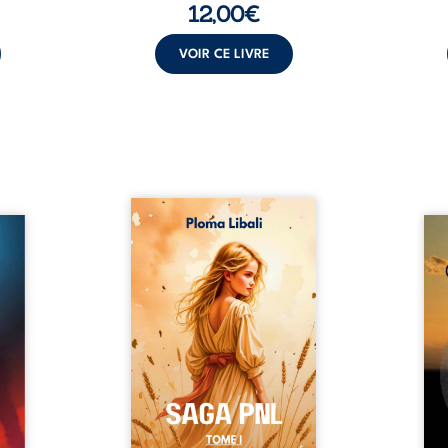
12,00
€
VOIR CE LIVRE
Autrefois, les champs
refus.
d’Atlantis vibraient sous le
Compo
stence
vent et les enfants couraient
obscu
lences
dans les blés. Puis la couronne
les 
s, les
plia le genou, livrant son
natur
, les
peuple à l’ombre d’Ivorny. À
par
et les
Atove, Luwel aurait pu
perso
uvrage
disparaître dans les ruines de
obs
x qui
son destin ; pourtant, sous les
tradu
i, trop
pierres d’un temple oublié, des
les r
ersée.
rebelles lui tendirent la main.
d’une
 Une
Parmi eux, Atos, général sans
sensi
. Une
trône mais habité par ...
monde
our ...
c