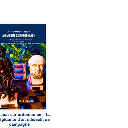
sinat sur ordonnance –
e trépidante d’un médecin
mpagne est la réédition
chie et actualisée du
ignage du Docteur Marc
ourt, ancien médecin de
le, qui revient sur son
urs médical, syndical et
nal. Depuis septembre
 il raconte le long combat
’a conduit à être écarté du
s médical, malgré une
ion de première instance
...
sinat sur ordonnance – La
répidante d’un médecin de
campagne