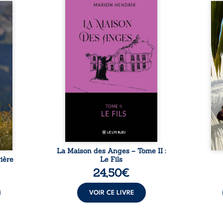
Nous sommes en 1979, soit 15
nfance
ans après le décès du
Au rév
se ses
patriarche Anatole-Eustache.
décou
reinte
La famille devra affronter non
sédui
, sans
seulement un inconnu qui rôde
tren
tidien
autour du domaine et dont
comm
ladie
Firmin, le fidèle majordome,
nouve
dicale
redoute les visites, le passé
dans 
tions.
encombrant d’Anatole-
toute
ue les
Eustache, la malédiction
eux, 
t : la
familiale, mais aussi la toute-
brûl
sement
puissance de Gauthier. Mais
secre
pas ...
comment dompter cet enfant
l’imp
avant qu’il ...
La Maison des Anges – Tome II :
ière
Le Fils
24,50
€
VOIR CE LIVRE