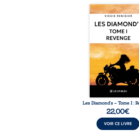
Revenge est à la têt
Diamond’s, un clan de m
aussi réputé et respec
redouté dans tout le pays
ne la prédestinait à cett
mais les épreuves ont
une femme dure, inacce
et résolue à ne jamais dé
ses faiblesses, jusqu’à 
le mystérieux Juan cro
route. Chef d’une fami
Nomads, Juan porte lui au
p
Les Diamond’s – Tome I : 
22,00
€
VOIR CE LIVRE