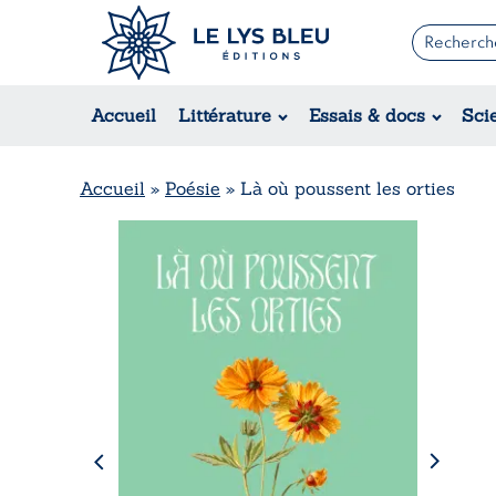
Romans
Contemporain
Accueil
Littérature
Essais & docs
Sci
Suspense / Thriller / Policier
Fantastique
Science-fiction
Accueil
»
Poésie
»
Là où poussent les orties