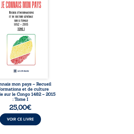
nte comme une œuvre de
mission et d’éveil civique,
née à raviver la mémoire
laise. En retraçant les
es étapes de l’histoire
nale, il entend combattre
rance, le repli identitaire
’affaiblissement du
iment patriotique.
sible à tous, ce recueil
 des repères essentiels
ur mieux comprendre le ...
nnais mon pays – Recueil
formations et de culture
e sur le Congo 1482 – 2015
: Tome I
25,00
€
VOIR CE LIVRE