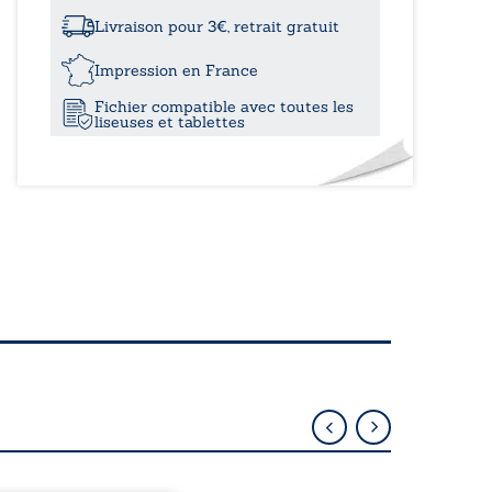
à
où
poussent
Livraison pour 3€, retrait gratuit
les
12,00
orties
Impression en France
Fichier compatible avec toutes les
liseuses et tablettes