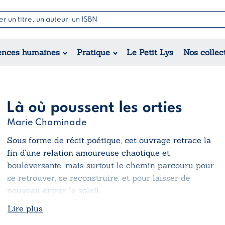
Nouvell
Poésie
Romance
Jeunesse
ences humaines
Pratique
Le Petit Lys
Nos collec
Théâtre
Érotique
Historique
Régional
Là où poussent les orties
Marie Chaminade
Sous forme de récit poétique, cet ouvrage retrace la
fin d’une relation amoureuse chaotique et
bouleversante, mais surtout le chemin parcouru pour
se retrouver, se reconstruire, et pour laisser de
nouveau entrer le soleil.
Lire plus