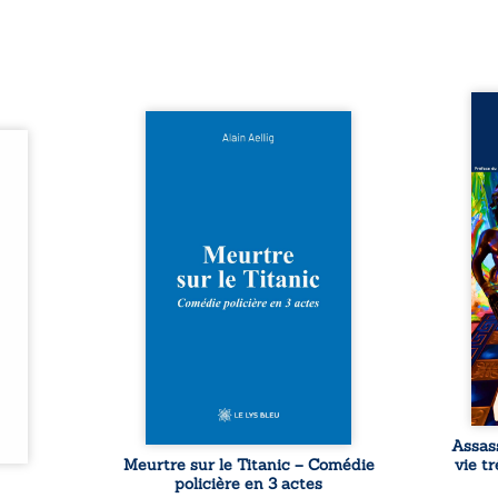
Assas
Et si le naufrage n’avait pas
La vi
l’été,
emporté tous ses secrets ? À
de ca
 de la
bord du Titanic, lors du voyage
enri
urs de
inaugural en 1912, un meurtre
témo
clarté
est commis. Le drame disparaît
Bienc
Rêves,
avec le navire, englouti dans
famil
poirs…
les profondeurs de l’Atlantique.
parco
lorés,
Sept décennies plus tard, la
ordi
de la
découverte de l’épave fait
2013,
nt en
resurgir un secret que l’on
qui l
t une
croyait perdu. Dans un coffre
corp
uvent,
mystérieux, des indices oubliés
décis
plus ...
...
Assas
Meurtre sur le Titanic – Comédie
vie t
policière en 3 actes