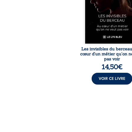
responsabilités écrasan
travers des témoig
saisissants et sa p
expérience, Magali Voge
le voile sur les coulisses d’
Les invisibles du bercea
cœur d’un métier qu’on n
pas voir
14,50
€
VOIR CE LIVRE