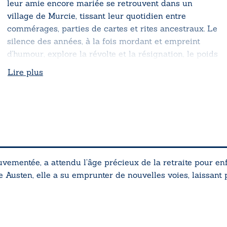
leur amie encore mariée se retrouvent dans un
village de Murcie, tissant leur quotidien entre
commérages, parties de cartes et rites ancestraux.
Le
silence des années
, à la fois mordant et empreint
d’humour, explore la révolte et la résignation, le poids
du silence et la puissance du dialogue, jusqu’au récit
Lire plus
émouvant d’une « petite bonne » espagnole qui se
souvient…
mentée, a attendu l’âge précieux de la retraite pour enfi
e Austen, elle a su emprunter de nouvelles voies, laissant 