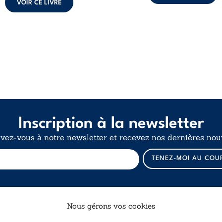
VOIR CE LIVRE
Inscription à la newsletter
ivez-vous à notre newsletter et recevez nos dernières nouv
*
TENEZ-MOI AU COU
E
-
m
a
i
Nous gérons vos cookies
l
E