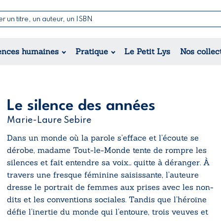
Nouvelles & Contes
Poésie
ance
Jeunesse
ences humaines
Pratique
Le Petit Lys
Nos collec
Théâtre
ique
orique
ional
Le silence des années
Marie-Laure Sebire
Dans un monde où la parole s’efface et l’écoute se
dérobe, madame Tout-le-Monde tente de rompre les
silences et fait entendre sa voix… quitte à déranger. À
travers une fresque féminine saisissante, l’auteure
dresse le portrait de femmes aux prises avec les non-
dits et les conventions sociales. Tandis que l’héroïne
défie l’inertie du monde qui l’entoure, trois veuves et