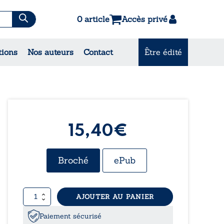
0 article
Accès privé
tions
Nos auteurs
Contact
Être édité
CONSULTEZ NOS
MEILLEURES VENTES
15,40€
Broché
ePub
quantité
AJOUTER AU PANIER
de
Le
Paiement sécurisé