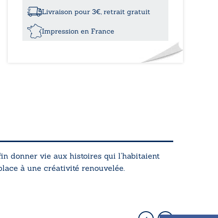
silence
des
Livraison pour 3€, retrait gratuit
années
Impression en France
n donner vie aux histoires qui l’habitaient
place à une créativité renouvelée.