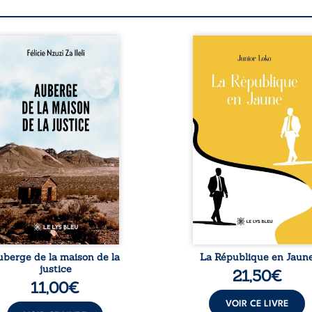
berge de la maison de la
En République Fédérale
stice est un récit-
Congo, la naissance
moignage consacré au
jumeaux de races différe
rcours exemplaire de
bouleverse l’ordre établ
ala Zi Nkuaku Lema Félix.
Senior est Noir et Junior
gistrat intègre, fervent
Blanc, bien que nés d
fenseur des droits
couple de Noirs. Très vi
umains et de
l’événement attire les mé
ndépendance judiciaire, il
internationaux et transf
it sa carrière de trente-
le bébé blanc en une fig
atre ans brutalement
emblématique sacr
isée par une révocation
investie, selon certains, d
itraire en 2009, plongeant
mission salvatri
 vie dans un chaos
Cependant, sous couvert de
matériel et moral. À ...
uberge de la maison de la
La République en Jaun
justice
21,50
€
11,00
€
VOIR CE LIVRE