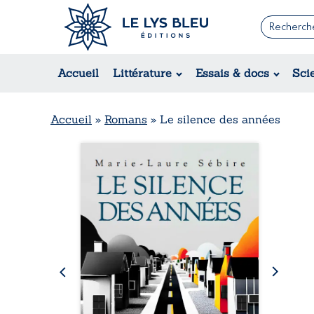
Romans
Contemporain
Rom
Accueil
Littérature
Essais & docs
Sci
Suspense / Thriller / Policier
Érot
Fantastique
Hist
Science-fiction
Rég
Accueil
»
Romans
»
Le silence des années