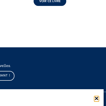
VOIR CE LIVRE
elles.
RANT !