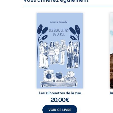
Vous aimerez également
 refus.
Les silhouettes de la rue
Au
d’une
donne la parole à six
ju
. Entre
personnages ordinaires,
té
on ne
traversés par des pensées,
pa
amours
des émotions et des silences
Mb
 corps
qui pourraient appartenir à
Ma
s liens
chacun de nous. À travers
dé
uvrage
leurs parcours, ce roman
h
eux qui
invite à porter un regard
l’i
p vrai,
différent sur celles et ceux
vo
est une
qui nous entourent, à deviner
qu
ue nue.
ce qui se cache derrière les
br
me. Une
apparences et à s’ouvrir au
arb
ce pour
fourmillement sensible de
sa
...
notre ...
Les silhouettes de la rue
A
20,00
€
VOIR CE LIVRE