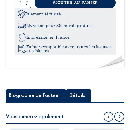
quantité
AJOUTER AU PANIER
9,99
de
Tout
Paiement sécurisé
à
ce
que
Livraison pour 3€, retrait gratuit
je
14,0
ne
Impression en France
leur
Fichier compatible avec toutes les liseuses
ai
et tablettes
jamais
dit
!
Biographie de l'auteur
Détails
Vous aimerez également