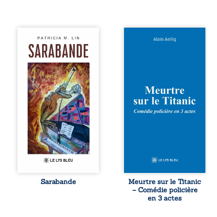
Aux chants
Et si le naufrage
crépitants de l’été,
n’avait pas
Sous le silence
emporté tous ses
ouaté de la neige
secrets ? À bord
en hiver, Au cours
du Titanic, lors du
de nuits pâles,
voyage inaugural
Dans la clarté
en 1912, un
bienveillante de la
meurtre est
lune, Rêves,
commis. Le drame
pensées, révoltes
disparaît avec le
et espoirs… Des
navire, englouti
mots s’assemblent,
dans les
colorés, rebelles
profondeurs de
aux règles de la
l’Atlantique. Sept
poésie, mais
décennies plus
chantant en
tard, la
rythme. Ils
découverte de
forment une
l’épave fait
Sarabande
Meurtre sur le Titanic
sarabande,
resurgir un secret
– Comédie policière
passionnée
que l’on croyait
en 3 actes
souvent, plus ...
perdu. Dans un
coffre mystérieux,