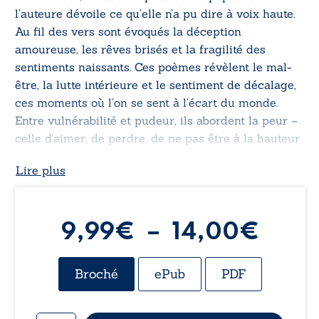
l’auteure dévoile ce qu’elle n’a pu dire à voix haute.
Au fil des vers sont évoqués la déception
amoureuse, les rêves brisés et la fragilité des
sentiments naissants. Ces poèmes révèlent le mal-
être, la lutte intérieure et le sentiment de décalage,
ces moments où l’on se sent à l’écart du monde.
Entre vulnérabilité et pudeur, ils abordent la peur –
celle d’aimer, de perdre, de ne pas être à la hauteur
– et cherchent à exister, à comprendre et, peut-être,
Lire plus
à apaiser.
Plag
9,99
€
–
14,00
€
de
Broché
ePub
PDF
prix :