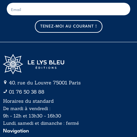
E
E
-
-
m
m
a
a
TENEZ-MOI AU COURANT !
i
i
l
l
*
40, rue du Louvre 75001 Paris
01 76 50 38 88
Horaires du standard
De mardi à vendredi :
9h - 12h et 13h30 - 16h30
Lundi, samedi et dimanche : fermé
Navigation