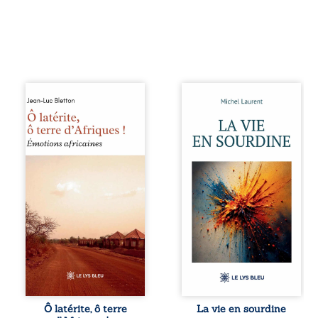
Ô latérite, ô terre
Nina et Pierre se
d’Afriques ! est un
sont rencontrés
hommage
très jeunes,
poétique et
presque par
authentique aux
hasard, et se sont
paysages, aux
aimés simplement,
rencontres et aux
persuadés que la
émotions brutes
présence de
d’un continent en
l’autre suffirait. Ils
reconstruction,
mènent une
entre traditions et
existence
modernité. Des
modeste, rythmée
souvenirs intimes
par le travail, la
– la pluie à
fatigue et les
Namoungou, le
silences. La mort
baobab de
de la mère de
Zagtouli – aux
Nina, chez qui ils
portraits
vivent, fragilise un
Ô latérite, ô terre
La vie en sourdine
marquants –
équilibre déjà