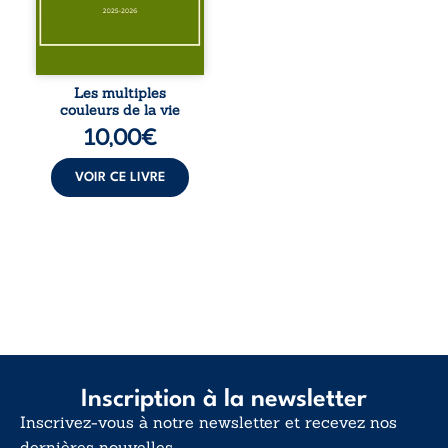
éclats des fêtes
pour en retrouver
le sens profond.
Entre souvenirs,
blessures et
désillusions, Les
Les multiples
multiples couleurs
couleurs de la vie
de la vie explore la
10,00
€
force des liens, le
poids des non-dits
et la ...
VOIR CE LIVRE
Inscription à la newsletter
Inscrivez-vous à notre newsletter et recevez nos
dernières nouvelles.