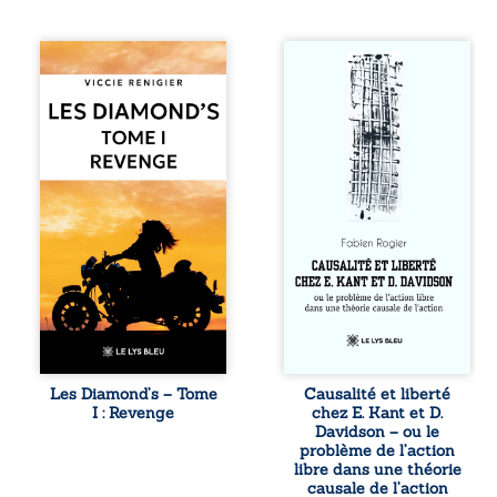
Revenge est à la
Sommes-nous
tête des
vraiment libres si
Diamond’s, un clan
chacun de nos
de motards aussi
actes s’inscrit
réputé et respecté
dans une chaîne
que redouté dans
de causes ? À
tout le pays. Rien
travers une
ne la prédestinait
confrontation
à cette vie, mais
entre les pensées
les épreuves ont
d’Emmanuel Kant
forgé une femme
et de Donald
dure, inaccessible
Davidson, cet
et résolue à ne
essai explore les
jamais dévoiler
liens entre libre
ses faiblesses,
arbitre,
jusqu’à ce que le
déterminisme
mystérieux Juan
causal et
croise sa route.
responsabilité. De
Les Diamond’s – Tome
Causalité et liberté
Chef d’une famille
la volonté
I : Revenge
chez E. Kant et D.
de Nomads, Juan
kantienne au
Davidson – ou le
porte lui aussi le
monisme anomal
problème de l’action
poids ...
de Davidson, il
libre dans une théorie
interroge la
causale de l’action