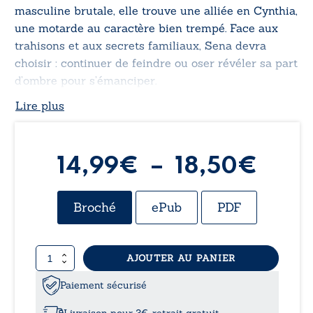
masculine brutale, elle trouve une alliée en Cynthia,
une motarde au caractère bien trempé. Face aux
trahisons et aux secrets familiaux, Sena devra
choisir : continuer de feindre ou oser révéler sa part
d’ombre pour s’émanciper.
Lire plus
Plag
14,99
€
–
18,50
€
de
Broché
ePub
PDF
prix 
quantité
AJOUTER AU PANIER
14,9
de
Shadows
Paiement sécurisé
à
of
beauty