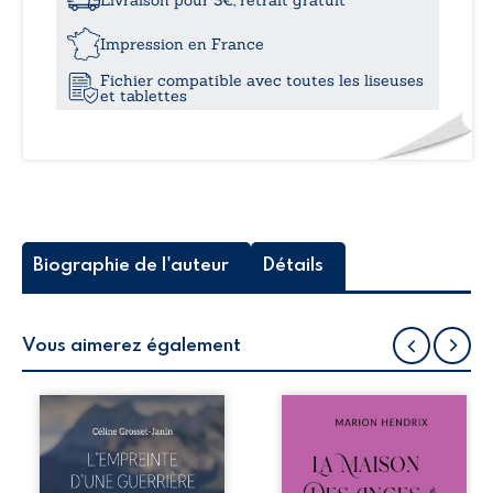
Livraison pour 3€, retrait gratuit
18,5
Impression en France
Fichier compatible avec toutes les liseuses
et tablettes
Biographie de l'auteur
Détails
Vous aimerez également
Que reste-t-il de
Nous sommes en
l’enfance lorsque
1979, soit 15 ans
la maladie impose
après le décès du
ses propres règles
patriarche