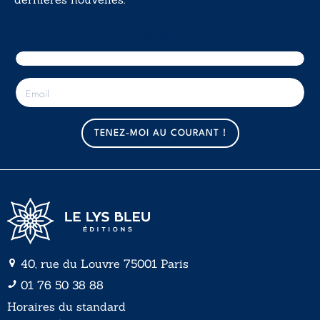
E-mail
E
-
m
a
TENEZ-MOI AU COURANT !
i
l
*
40, rue du Louvre 75001 Paris
01 76 50 38 88
Horaires du standard