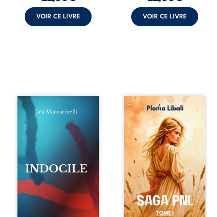
VOIR CE LIVRE
VOIR CE LIVRE
Quatre parties.
Autrefois, les
Quatre refus.
champs d’Atlantis
Quatre visages
vibraient sous le
d’une existence en
vent et les enfants
friction. Entre les
couraient dans les
silences qu’on ne
blés. Puis la
déchiffre pas, les
couronne plia le
amours qu’on
genou, livrant son
dérange, les corps
peuple à l’ombre
qu’on administre
d’Ivorny. À Atove,
et les liens qu’on
Luwel aurait pu
sabote, cet
disparaître dans
ouvrage parle à
les ruines de son
celles et ceux qui
destin ; pourtant,