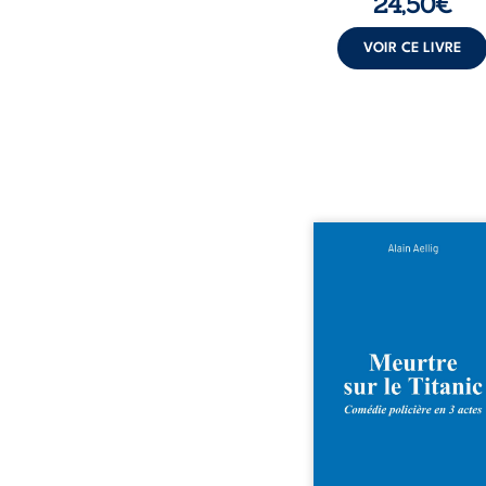
24,50
€
VOIR CE LIVRE
Et si le naufrage n’ava
emporté tous ses secre
bord du Titanic, lors du 
inaugural en 1912, un m
est commis. Le drame dis
avec le navire, englout
les profondeurs de l’Atlan
Sept décennies plus ta
découverte de l’épave
resurgir un secret qu
croyait perdu. Dans un 
mystérieux, des indices o