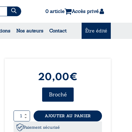
0 article
Accès privé
es & Contes
tions
Nos auteurs
Contact
Être édité
CONSULTEZ NOS
MEILLEURES VENTES
20,00
€
Broché
quantité
AJOUTER AU PANIER
de
Les
Paiement sécurisé