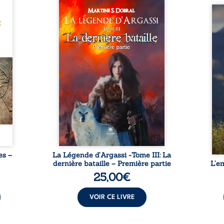
ure de
Voici plusieurs années,
tés de
Victoire vint à bout d’une
Que r
ieux
prophétie dans une autre
lorsq
enu du
dimension et ouvrit un portail.
propr
ursuit
Sa ﬁlle Adriana, appelée à son
d’une
ravers
tour à rejoindre le Monde
détou
 des
Connu, se voit, elle aussi,
boul
rés
investie d’une mission sacrée,
chron
 futur
entraînée, bien malgré elle,
et de
e des
dans une quête qui la dépasse.
L’aut
nnés
Confrontée au Mal pur, elle va
dossi
 elle,
se battre avec astuce et
peur,
avec
détermination, soutenue par
e
par de
de ...
nts ...
es –
La Légende d’Argassi -Tome III: La
dernière bataille – Première partie
L’e
25,00
€
VOIR CE LIVRE