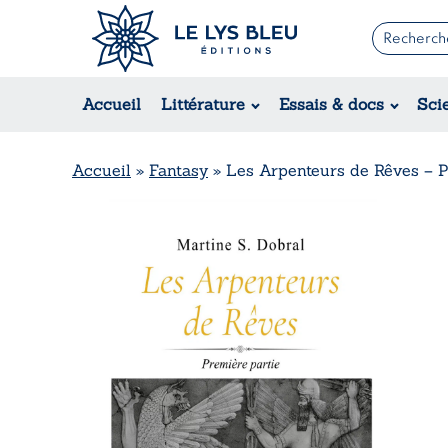
Romans
Contemporain
Accueil
Littérature
Essais & docs
Sci
Suspense / Thriller / Policier
Fantastique
Science-fiction
Accueil
»
Fantasy
»
Les Arpenteurs de Rêves – P