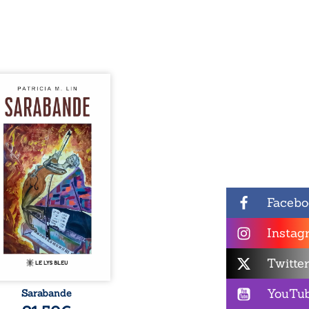
hants crépitants de l’été,
le silence ouaté de la
 en hiver, Au cours de
 pâles, Dans la clarté
eillante de la lune, Rêves,
es, révoltes et espoirs…
ots s’assemblent, colorés,
lles aux règles de la
ie, mais chantant en
me. Ils forment une
Facebo
ande, passionnée souvent,
plus ...
Instag
Twitte
YouTu
Sarabande