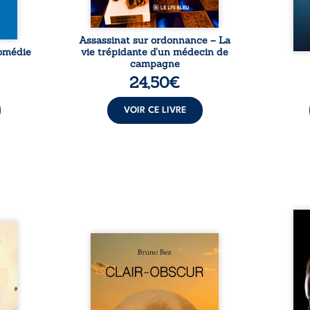
Assassinat sur ordonnance – La
Comédie
vie trépidante d’un médecin de
campagne
24,50
€
VOIR CE LIVRE
Qui p
amps
ceux 
ous le
Composé en alexandrins, Clair-
nos 
raient
obscur aborde la spiritualité,
dou
uronne
les relations humaines, la
maiso
t son
nature et les territoires à
réali
rny. À
partir d’expériences
rému
it pu
personnelles. Entre clarté et
sol