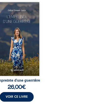
este-t-il de l’enfance
ue la maladie impose ses
es règles ? L’empreinte
 guerrière livre, sans
r, le récit d’un quotidien
eversé par la maladie
ique, l’errance médicale
 longues hospitalisations.
eure y raconte ce que les
ers médicaux taisent : la
 l’isolement, l’épuisement
t le sentiment de ne pas ...
mpreinte d’une guerrière
26,00
€
VOIR CE LIVRE