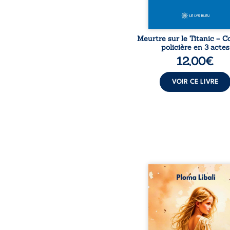
Meurtre sur le Titanic – 
policière en 3 actes
12,00
€
VOIR CE LIVRE
Autrefois, les ch
d’Atlantis vibraient s
vent et les enfants cou
dans les blés. Puis la co
plia le genou, livran
peuple à l’ombre d’Ivo
Atove, Luwel aura