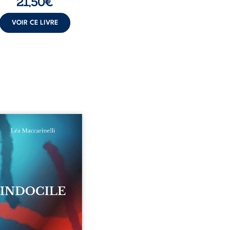
21,50
€
VOIR CE LIVRE
e parties. Quatre refus.
e visages d’une existence
iction. Entre les silences
 ne déchiffre pas, les
rs qu’on dérange, les
 qu’on administre et les
 qu’on sabote, cet ouvrage
e à celles et ceux qui
 trop fort, trop vrai, trop
Indocile est une traversée.
 langue nue. Une
rrection calme. Une
aration d’existence pour ...