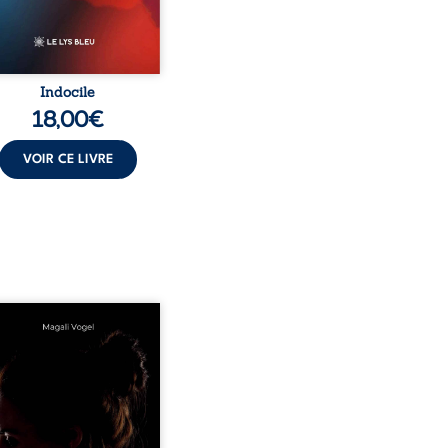
Indocile
18,00
€
VOIR CE LIVRE
rend soin de celles et
auxquels nous confions
enfants ? Derrière la
ceur apparente des
ns d’accueil se joue une
té que nul ne soupçonne :
nérations dérisoires,
itude, épuisement,