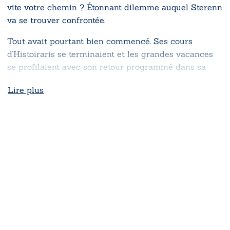
vite votre chemin ? Étonnant dilemme auquel Sterenn
va se trouver confrontée.
Tout avait pourtant bien commencé. Ses cours
d’Histoiraris se terminaient et les grandes vacances
se profilaient avec son retour programmé dans sa
Bretagne natale. Mais quand rien ne se déroule
Lire plus
comme prévu…