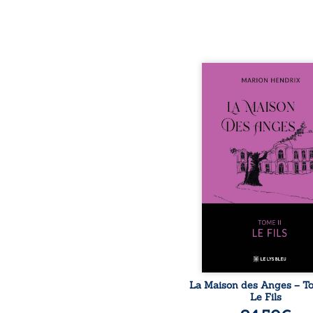
Nous sommes en 1979, s
ans après le décè
patriarche Anatole-Eus
La famille devra affront
seulement un inconnu qu
autour du domaine et
Firmin, le fidèle majo
redoute les visites, le
encombrant d’Anat
Eustache, la malédi
familiale, mais aussi la 
puissance de Gauthier
comment dompter cet e
avant q
La Maison des Anges – Tom
Le Fils