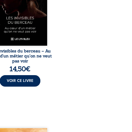
nsabilités écrasantes… À
ers des témoignages
issants et sa propre
ience, Magali Vogel lève
le sur les coulisses d’une ...
nvisibles du berceau – Au
d’un métier qu’on ne veut
pas voir
14,50
€
VOIR CE LIVRE