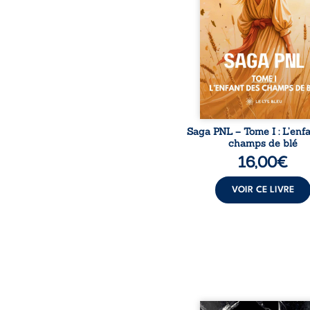
disparaître dans les rui
son destin ; pourtant, so
pierres d’un temple oubli
rebelles lui tendirent la
Parmi eux, Atos, généra
trône mais habité 
Saga PNL – Tome I : L’enf
champs de blé
16,00
€
VOIR CE LIVRE