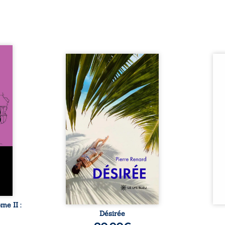
oit 15
s du
Au réveil, Pierre, jeune retraité,
Aux c
tache.
découvre qu’il est devenu une
Sous 
er non
séduisante femme métissée de
neige
i rôde
trente ans. À peine a-t-il
nuits
 dont
commencé à apprivoiser ce
bienv
rdome,
nouveau corps qu’Ange surgit
pensé
 passé
dans sa vie et fait vaciller
Des m
ole-
toutes ses certitudes. Entre
rebe
ction
eux, l’attirance est immédiate,
poés
toute-
brûlante jusqu’à ce qu’un
ryth
. Mais
secret familial fasse planer
sarab
nfant
l’impensable : et s’ils étaient
u’il ...
demi-frère et ...
e II :
Désirée