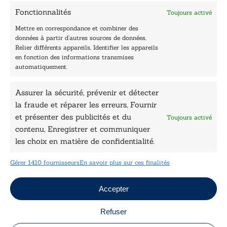
Contactez-nous
Fonctionnalités
Toujours activé
Les Plumes du Lys Bleu
Prix sciences humaines et sociales
Mettre en correspondance et combiner des
Nos collections
données à partir d’autres sources de données,
Nos auteurs
Relier différents appareils, Identifier les appareils
Catalogue
en fonction des informations transmises
automatiquement.
Littérature
Essai & docs
Assurer la sécurité, prévenir et détecter
Sciences humaines
Pratique
la fraude et réparer les erreurs, Fournir
Le Petit Lys
et présenter des publicités et du
Toujours activé
Données légales
contenu, Enregistrer et communiquer
les choix en matière de confidentialité.
Conditions Générales de vente
Déclaration de confidentialité
Gérer 1410 fournisseurs
En savoir plus sur ces finalités
Politique de cookies
Mentions légales
Jeux concours
Accepter
Refuser
Copyright © 2026 Le Lys Bleu Éditions tous droits
réservés