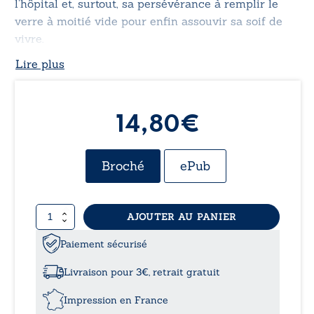
l’hôpital et, surtout, sa persévérance à remplir le
verre à moitié vide pour enfin assouvir sa soif de
vivre.
Lire plus
14,80€
Broché
ePub
quantité
AJOUTER AU PANIER
de
B22,
Paiement sécurisé
sortie
de
Livraison pour 3€, retrait gratuit
crise
?
Impression en France