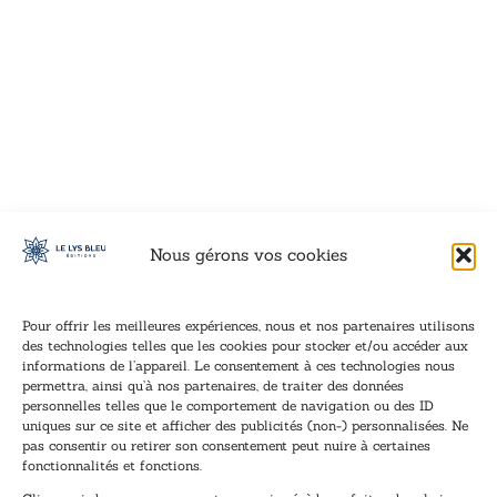
VOIR CE LIVRE
VOIR CE LIVRE
VOIR CE LIVRE
VOIR CE LIVRE
VOIR CE LIVRE
VOIR CE LIVRE
VOIR CE LIVRE
VOIR CE LIVRE
VOIR CE LIVRE
VOIR CE LIVRE
VOIR CE LIVRE
VOIR CE LIVRE
VOIR CE LIVRE
VOIR CE LIVRE
VOIR CE LIVRE
VOIR CE LIVRE
VOIR CE LIVRE
VOIR CE LIVRE
VOIR CE LIVRE
VOIR CE LIVRE
VOIR CE LIVRE
VOIR CE LIVRE
VOIR CE LIVRE
VOIR CE LIVRE
VOIR CE LIVRE
VOIR CE LIVRE
VOIR CE LIVRE
VOIR CE LIVRE
VOIR CE LIVRE
VOIR CE LIVRE
VOIR CE LIVRE
VOIR CE LIVRE
Nous gérons vos cookies
Pour offrir les meilleures expériences, nous et nos partenaires utilisons
des technologies telles que les cookies pour stocker et/ou accéder aux
informations de l’appareil. Le consentement à ces technologies nous
Inscription à la newsletter
permettra, ainsi qu’à nos partenaires, de traiter des données
Inscrivez-vous à notre newsletter et recevez nos
personnelles telles que le comportement de navigation ou des ID
uniques sur ce site et afficher des publicités (non-) personnalisées. Ne
dernières nouvelles.
pas consentir ou retirer son consentement peut nuire à certaines
E
E
fonctionnalités et fonctions.
-
-