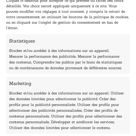
Cliquez ci-dessous pour accepter ce qui précède ou faites des choix
m
m
détaillés. Vos choix seront appliqués uniquement à ce site. Vous
a
a
pouvez modifier vos réglages à tout moment, y compris le retrait de
TENEZ-MOI AU COURANT !
i
i
votre consentement, en utilisant les boutons de la politique de cookies,
l
l
ou en cliquant sur l’onglet de gestion du consentement en bas de
*
*
l’écran.
E
-
Statistiques
m
a
Stocker et/ou accéder à des informations sur un appareil,
i
Mesurer la performance des publicités, Mesurer la performance
l
des contenus, Comprendre les publics par le biais de statistiques
40, rue du Louvre 75001 Paris
ou de combinaisons de données provenant de différentes sources.
01 76 50 38 88
Marketing
Horaires du standard
De mardi à vendredi :
Stocker et/ou accéder à des informations sur un appareil, Utiliser
des données limitées pour sélectionner la publicité, Créer des
9h - 12h et 13h30 - 16h30
profils pour la publicité personnalisée, Utiliser des profils pour
Lundi, samedi et dimanche : fermé
sélectionner des publicités personnalisées, Créer des profils de
Navigation
contenus personnalisés, Utiliser des profils pour sélectionner des
contenus personnalisés, Développer et améliorer les services,
Accueil
Utiliser des données limitées pour sélectionner le contenu.
Être édité