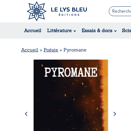
Romans
Contemporain
Rom
Accueil
Littérature
Essais & docs
Sci
Suspense / Thriller / Policier
Érot
Fantastique
Hist
Science-fiction
Rég
Accueil
»
Poésie
»
Pyromane