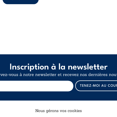
Inscription à la newsletter
ivez-vous à notre newsletter et recevez nos dernières nouv
*
TENEZ-MOI AU COU
E
-
m
a
i
Nous gérons vos cookies
l