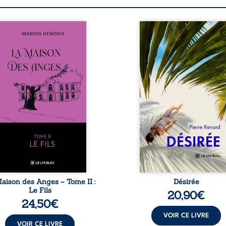
s sommes en 1979, soit 15
Au réveil, Pierre, je
s après le décès du
retraité, découvre qu’il
riarche Anatole-Eustache.
devenu une séduisa
 famille devra affronter
femme métissée de tre
n seulement un inconnu
ans. À peine a-t-il comm
i rôde autour du domaine
à apprivoiser ce nouv
 dont Firmin, le fidèle
corps qu’Ange surgit dan
jordome, redoute les
vie et fait vaciller toutes
ites, le passé encombrant
certitudes. Entre e
Anatole-Eustache, la
l’attirance est immédia
lédiction familiale, mais
brûlante jusqu’à ce qu
ssi la toute-puissance de
secret familial fasse pl
uthier. Mais comment
l’impensable : et s’ils éta
mpter cet enfant avant
demi-frère et
qu’il ...
aison des Anges – Tome II :
Désirée
Le Fils
20,90
€
24,50
€
VOIR CE LIVRE
VOIR CE LIVRE