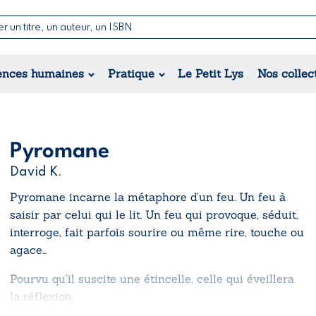
Nouvelles & Contes
Poésie
ance
Jeunesse
ences humaines
Pratique
Le Petit Lys
Nos collec
Théâtre
ique
orique
ional
Pyromane
David K.
Pyromane
incarne la métaphore d’un feu. Un feu à
saisir par celui qui le lit. Un feu qui provoque, séduit,
interroge, fait parfois sourire ou même rire, touche ou
agace…
Pourvu qu’il suscite une étincelle, celle qui éveillera
la réflexion.