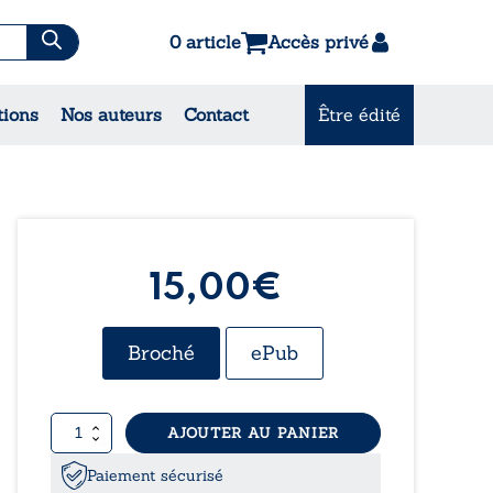
0 article
Accès privé
tions
Nos auteurs
Contact
Être édité
CONSULTEZ NOS
MEILLEURES VENTES
15,00€
Broché
ePub
quantité
AJOUTER AU PANIER
de
Pyromane
Paiement sécurisé