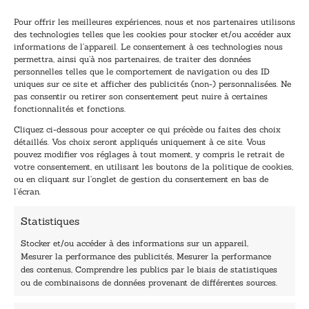
Pour offrir les meilleures expériences, nous et nos partenaires utilisons
des technologies telles que les cookies pour stocker et/ou accéder aux
informations de l’appareil. Le consentement à ces technologies nous
Inscription à la newsletter
permettra, ainsi qu’à nos partenaires, de traiter des données
Inscrivez-vous à notre newsletter et recevez nos
personnelles telles que le comportement de navigation ou des ID
uniques sur ce site et afficher des publicités (non-) personnalisées. Ne
dernières nouvelles.
pas consentir ou retirer son consentement peut nuire à certaines
E
*
fonctionnalités et fonctions.
-
E
Cliquez ci-dessous pour accepter ce qui précède ou faites des choix
m
-
détaillés. Vos choix seront appliqués uniquement à ce site. Vous
a
m
pouvez modifier vos réglages à tout moment, y compris le retrait de
TENEZ-MOI AU COURANT !
i
a
votre consentement, en utilisant les boutons de la politique de cookies,
l
i
ou en cliquant sur l’onglet de gestion du consentement en bas de
*
l
l’écran.
E
-
Statistiques
m
a
Stocker et/ou accéder à des informations sur un appareil,
i
Mesurer la performance des publicités, Mesurer la performance
l
des contenus, Comprendre les publics par le biais de statistiques
40, rue du Louvre 75001 Paris
ou de combinaisons de données provenant de différentes sources.
01 76 50 38 88