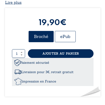
Lire plus
19,90€
Broché
ePub
quantité
AJOUTER AU PANIER
de
Poésie
Paiement sécurisé
quand
tu
Livraison pour 3€, retrait gratuit
nous
tiens
Impression en France