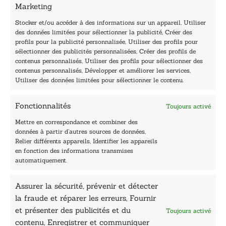
Marketing
Horaires du standard
De mardi à vendredi :
Stocker et/ou accéder à des informations sur un appareil, Utiliser
des données limitées pour sélectionner la publicité, Créer des
9h - 12h et 13h30 - 16h30
profils pour la publicité personnalisée, Utiliser des profils pour
Lundi, samedi et dimanche : fermé
sélectionner des publicités personnalisées, Créer des profils de
Navigation
contenus personnalisés, Utiliser des profils pour sélectionner des
contenus personnalisés, Développer et améliorer les services,
Accueil
Utiliser des données limitées pour sélectionner le contenu.
Être édité
Contactez-nous
Fonctionnalités
Toujours activé
Les Plumes du Lys Bleu
Prix sciences humaines et sociales
Mettre en correspondance et combiner des
Nos collections
données à partir d’autres sources de données,
Nos auteurs
Relier différents appareils, Identifier les appareils
Catalogue
en fonction des informations transmises
automatiquement.
Littérature
Essai & docs
Assurer la sécurité, prévenir et détecter
Sciences humaines
Pratique
la fraude et réparer les erreurs, Fournir
Le Petit Lys
et présenter des publicités et du
Toujours activé
Données légales
contenu, Enregistrer et communiquer