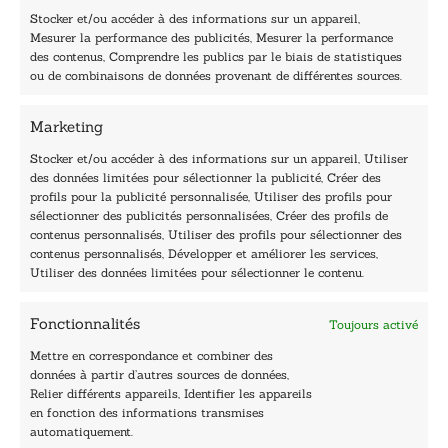
i
Stocker et/ou accéder à des informations sur un appareil,
l
Mesurer la performance des publicités, Mesurer la performance
*
des contenus, Comprendre les publics par le biais de statistiques
40, rue du Louvre 75001 Paris
ou de combinaisons de données provenant de différentes sources.
01 76 50 38 88
Marketing
Horaires du standard
De mardi à vendredi :
Stocker et/ou accéder à des informations sur un appareil, Utiliser
des données limitées pour sélectionner la publicité, Créer des
9h - 12h et 13h30 - 16h30
profils pour la publicité personnalisée, Utiliser des profils pour
Lundi, samedi et dimanche : fermé
sélectionner des publicités personnalisées, Créer des profils de
Navigation
contenus personnalisés, Utiliser des profils pour sélectionner des
contenus personnalisés, Développer et améliorer les services,
Accueil
Utiliser des données limitées pour sélectionner le contenu.
Être édité
Contactez-nous
Fonctionnalités
Toujours activé
Les Plumes du Lys Bleu
Prix sciences humaines et sociales
Mettre en correspondance et combiner des
Nos collections
données à partir d’autres sources de données,
Nos auteurs
Relier différents appareils, Identifier les appareils
Catalogue
en fonction des informations transmises
automatiquement.