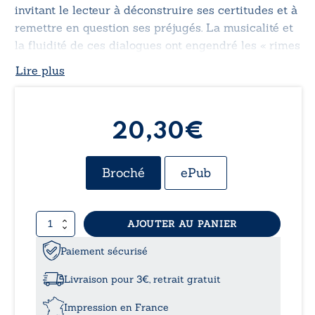
invitant le lecteur à déconstruire ses certitudes et à
remettre en question ses préjugés. La musicalité et
la fluidité de ces dialogues ont engendré les « rimes
conceptuelles », transformant ainsi la pensée
Lire plus
deleuzienne en vers saisissants, véritables
incarnations de son esprit.
20,30€
Broché
ePub
quantité
AJOUTER AU PANIER
de
Gilles
Paiement sécurisé
Deleuze:
L’abécédaire
Livraison pour 3€, retrait gratuit
versifié
-
Impression en France