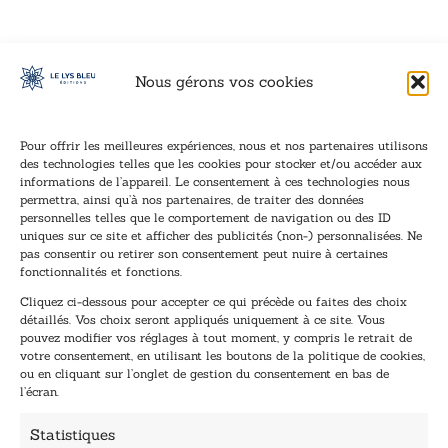
Nous gérons vos cookies
Pour offrir les meilleures expériences, nous et nos partenaires utilisons
des technologies telles que les cookies pour stocker et/ou accéder aux
informations de l’appareil. Le consentement à ces technologies nous
Inscription à la newsletter
permettra, ainsi qu’à nos partenaires, de traiter des données
Inscrivez-vous à notre newsletter et recevez nos
personnelles telles que le comportement de navigation ou des ID
uniques sur ce site et afficher des publicités (non-) personnalisées. Ne
dernières nouvelles.
pas consentir ou retirer son consentement peut nuire à certaines
E
E
fonctionnalités et fonctions.
-
-
Cliquez ci-dessous pour accepter ce qui précède ou faites des choix
m
m
détaillés. Vos choix seront appliqués uniquement à ce site. Vous
a
a
pouvez modifier vos réglages à tout moment, y compris le retrait de
TENEZ-MOI AU COURANT !
i
i
votre consentement, en utilisant les boutons de la politique de cookies,
l
l
ou en cliquant sur l’onglet de gestion du consentement en bas de
*
E
l’écran.
-
m
Statistiques
a