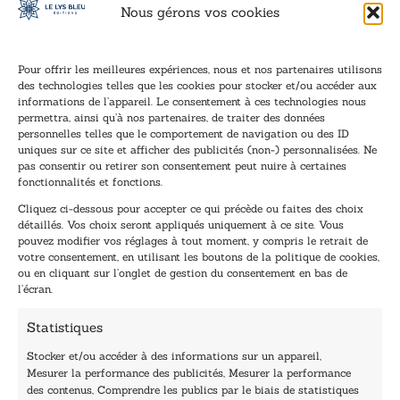
Nous gérons vos cookies
Pour offrir les meilleures expériences, nous et nos partenaires utilisons
des technologies telles que les cookies pour stocker et/ou accéder aux
informations de l’appareil. Le consentement à ces technologies nous
Inscription à la newsletter
permettra, ainsi qu’à nos partenaires, de traiter des données
Inscrivez-vous à notre newsletter et recevez nos
personnelles telles que le comportement de navigation ou des ID
uniques sur ce site et afficher des publicités (non-) personnalisées. Ne
dernières nouvelles.
pas consentir ou retirer son consentement peut nuire à certaines
E
E
fonctionnalités et fonctions.
-
-
Cliquez ci-dessous pour accepter ce qui précède ou faites des choix
m
m
détaillés. Vos choix seront appliqués uniquement à ce site. Vous
a
a
pouvez modifier vos réglages à tout moment, y compris le retrait de
TENEZ-MOI AU COURANT !
i
i
votre consentement, en utilisant les boutons de la politique de cookies,
l
l
ou en cliquant sur l’onglet de gestion du consentement en bas de
*
E
l’écran.
-
m
Statistiques
a
i
Stocker et/ou accéder à des informations sur un appareil,
l
Mesurer la performance des publicités, Mesurer la performance
*
des contenus, Comprendre les publics par le biais de statistiques