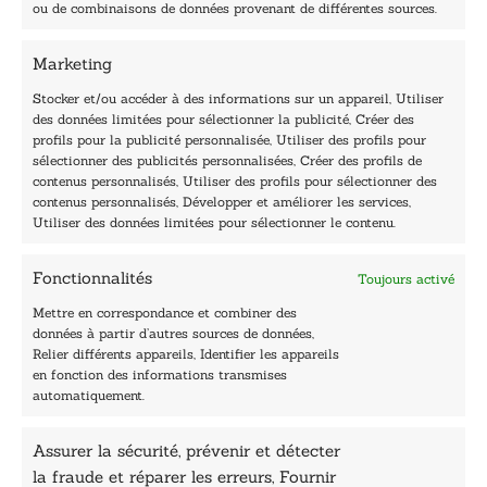
40, rue du Louvre 75001 Paris
ou de combinaisons de données provenant de différentes sources.
01 76 50 38 88
Marketing
Horaires du standard
De mardi à vendredi :
Stocker et/ou accéder à des informations sur un appareil, Utiliser
des données limitées pour sélectionner la publicité, Créer des
9h - 12h et 13h30 - 16h30
profils pour la publicité personnalisée, Utiliser des profils pour
Lundi, samedi et dimanche : fermé
sélectionner des publicités personnalisées, Créer des profils de
Navigation
contenus personnalisés, Utiliser des profils pour sélectionner des
contenus personnalisés, Développer et améliorer les services,
Accueil
Utiliser des données limitées pour sélectionner le contenu.
Être édité
Contactez-nous
Fonctionnalités
Toujours activé
Les Plumes du Lys Bleu
Prix sciences humaines et sociales
Mettre en correspondance et combiner des
Nos collections
données à partir d’autres sources de données,
Nos auteurs
Relier différents appareils, Identifier les appareils
Catalogue
en fonction des informations transmises
automatiquement.
Littérature
Essai & docs
Assurer la sécurité, prévenir et détecter
Sciences humaines
la fraude et réparer les erreurs, Fournir
Pratique