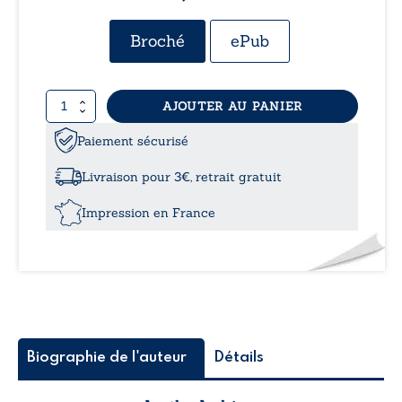
Broché
ePub
quantité
AJOUTER AU PANIER
de
Plume
Paiement sécurisé
nocturne
Livraison pour 3€, retrait gratuit
Impression en France
Biographie de l'auteur
Détails