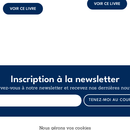
VOIR CE LIVRE
VOIR CE LIVRE
Inscription à la newsletter
ivez-vous à notre newsletter et recevez nos dernières nouv
E
TENEZ-MOI AU COU
-
m
a
i
l
Nous gérons vos cookies
*