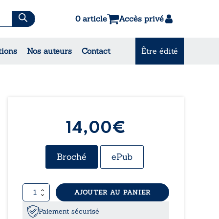
0 article
Accès privé
tions
Nos auteurs
Contact
Être édité
CONSULTEZ NOS
MEILLEURES VENTES
14,00€
Broché
ePub
quantité
AJOUTER AU PANIER
de
Les
Paiement sécurisé