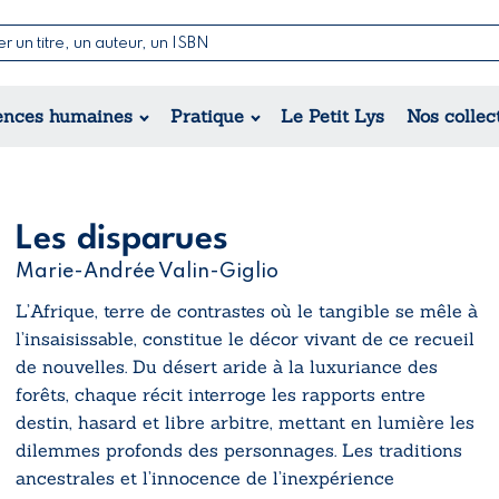
Nouvelles & Contes
Poésie
ance
Jeunesse
ences humaines
Pratique
Le Petit Lys
Nos collec
Théâtre
ique
orique
ional
Les disparues
Marie-Andrée Valin-Giglio
L’Afrique, terre de contrastes où le tangible se mêle à
l’insaisissable, constitue le décor vivant de ce recueil
de nouvelles. Du désert aride à la luxuriance des
forêts, chaque récit interroge les rapports entre
destin, hasard et libre arbitre, mettant en lumière les
dilemmes profonds des personnages. Les traditions
ancestrales et l’innocence de l’inexpérience