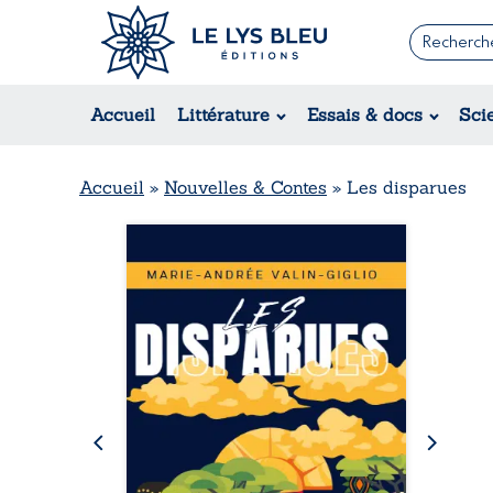
Romans
Contemporain
Rom
Accueil
Littérature
Essais & docs
Sci
Suspense / Thriller / Policier
Érot
Fantastique
Hist
Science-fiction
Rég
Accueil
»
Nouvelles & Contes
»
Les disparues