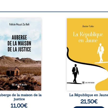
berge de la maison de la
En République Fédérale
stice est un récit-
Congo, la naissance
moignage consacré au
jumeaux de races différe
rcours exemplaire de
bouleverse l’ordre établ
ala Zi Nkuaku Lema Félix.
Senior est Noir et Junior
gistrat intègre, fervent
Blanc, bien que nés d
fenseur des droits
couple de Noirs. Très vi
umains et de
l’événement attire les mé
ndépendance judiciaire, il
internationaux et transf
it sa carrière de trente-
le bébé blanc en une fig
atre ans brutalement
emblématique sacr
isée par une révocation
investie, selon certains, d
itraire en 2009, plongeant
mission salvatri
 vie dans un chaos
Cependant, sous couvert de
matériel et moral. À ...
uberge de la maison de la
La République en Jaun
justice
21,50
€
11,00
€