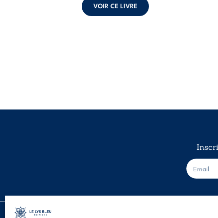
VOIR CE LIVRE
Inscr
E
-
m
a
i
l
*