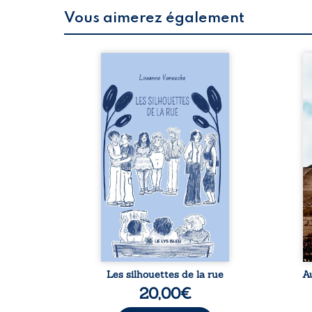
Vous aimerez également
 refus.
Les silhouettes de la rue
Au
d’une
donne la parole à six
ju
. Entre
personnages ordinaires,
té
on ne
traversés par des pensées,
pa
amours
des émotions et des silences
Mb
 corps
qui pourraient appartenir à
Ma
s liens
chacun de nous. À travers
dé
uvrage
leurs parcours, ce roman
h
eux qui
invite à porter un regard
l’i
p vrai,
différent sur celles et ceux
vo
est une
qui nous entourent, à deviner
qu
ue nue.
ce qui se cache derrière les
br
me. Une
apparences et à s’ouvrir au
arb
ce pour
fourmillement sensible de
sa
...
notre ...
Les silhouettes de la rue
A
20,00
€