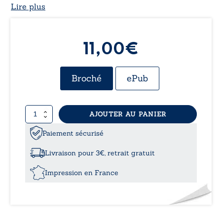
Lire plus
11,00€
Broché
ePub
quantité
AJOUTER AU PANIER
de
Épopée
Paiement sécurisé
bleue
Livraison pour 3€, retrait gratuit
Impression en France