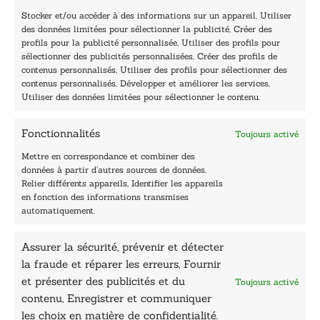
l
De mardi à vendredi :
Stocker et/ou accéder à des informations sur un appareil, Utiliser
des données limitées pour sélectionner la publicité, Créer des
9h - 12h et 13h30 - 16h30
profils pour la publicité personnalisée, Utiliser des profils pour
Lundi, samedi et dimanche : fermé
sélectionner des publicités personnalisées, Créer des profils de
Navigation
contenus personnalisés, Utiliser des profils pour sélectionner des
contenus personnalisés, Développer et améliorer les services,
Accueil
Utiliser des données limitées pour sélectionner le contenu.
Être édité
Contactez-nous
Fonctionnalités
Toujours activé
Les Plumes du Lys Bleu
Prix sciences humaines et sociales
Mettre en correspondance et combiner des
Nos collections
données à partir d’autres sources de données,
Nos auteurs
Relier différents appareils, Identifier les appareils
Catalogue
en fonction des informations transmises
automatiquement.
Littérature
Essai & docs
Assurer la sécurité, prévenir et détecter
Sciences humaines
la fraude et réparer les erreurs, Fournir
Pratique
Le Petit Lys
et présenter des publicités et du
Toujours activé
Données légales
contenu, Enregistrer et communiquer
les choix en matière de confidentialité.