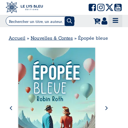
0
Accueil
»
Nouvelles & Contes
»
Épopée bleue