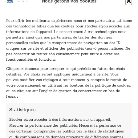
Nous gérons vos cookies
Pour offrir les meilleures expériences, nous et nos partenaires utilisons
des technologies telles que les cookies pour stocker et/ou accéder aux
informations de l’appareil. Le consentement à ces technologies nous
Inscription à la newsletter
permettra, ainsi qu’à nos partenaires, de traiter des données
Inscrivez-vous à notre newsletter et recevez nos
personnelles telles que le comportement de navigation ou des ID
uniques sur ce site et afficher des publicités (non-) personnalisées. Ne
dernières nouvelles.
pas consentir ou retirer son consentement peut nuire à certaines
E
E
fonctionnalités et fonctions.
-
-
Cliquez ci-dessous pour accepter ce qui précède ou faites des choix
m
m
détaillés. Vos choix seront appliqués uniquement à ce site. Vous
a
a
pouvez modifier vos réglages à tout moment, y compris le retrait de
TENEZ-MOI AU COURANT !
i
i
votre consentement, en utilisant les boutons de la politique de cookies,
l
l
ou en cliquant sur l’onglet de gestion du consentement en bas de
*
E
l’écran.
-
m
Statistiques
a
i
Stocker et/ou accéder à des informations sur un appareil,
l
Mesurer la performance des publicités, Mesurer la performance
E
des contenus, Comprendre les publics par le biais de statistiques
-
40, rue du Louvre 75001 Paris
ou de combinaisons de données provenant de différentes sources.