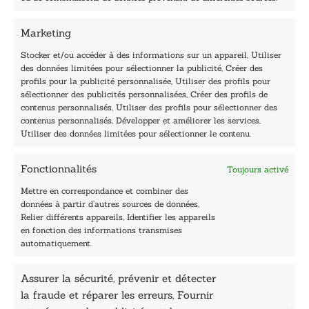
m
01 76 50 38 88
a
i
Marketing
Horaires du standard
l
De mardi à vendredi :
Stocker et/ou accéder à des informations sur un appareil, Utiliser
des données limitées pour sélectionner la publicité, Créer des
9h - 12h et 13h30 - 16h30
profils pour la publicité personnalisée, Utiliser des profils pour
Lundi, samedi et dimanche : fermé
sélectionner des publicités personnalisées, Créer des profils de
Navigation
contenus personnalisés, Utiliser des profils pour sélectionner des
contenus personnalisés, Développer et améliorer les services,
Accueil
Utiliser des données limitées pour sélectionner le contenu.
Être édité
Contactez-nous
Fonctionnalités
Toujours activé
Les Plumes du Lys Bleu
Prix sciences humaines et sociales
Mettre en correspondance et combiner des
Nos collections
données à partir d’autres sources de données,
Nos auteurs
Relier différents appareils, Identifier les appareils
Catalogue
en fonction des informations transmises
automatiquement.
Littérature
Essai & docs
Assurer la sécurité, prévenir et détecter
Sciences humaines
Pratique
la fraude et réparer les erreurs, Fournir
Le Petit Lys