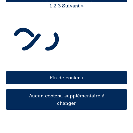
1
2
3
Suivant »
Fin de contenu
Aucun contenu supplémentaire à
changer