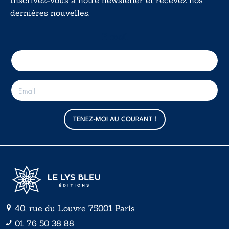
Inscrivez-vous à notre newsletter et recevez nos
dernières nouvelles.
E-mail
E
-
m
a
TENEZ-MOI AU COURANT !
i
l
*
40, rue du Louvre 75001 Paris
01 76 50 38 88