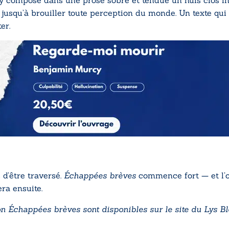
 compose dans une prose sobre et tendue un huis clos intér
squ’à brouiller toute perception du monde. Un texte qui f
er.
s d’être traversé.
Échappées brèves
commence fort — et l’o
ra ensuite.
ion Échappées brèves sont disponibles sur le site du
Lys Bl