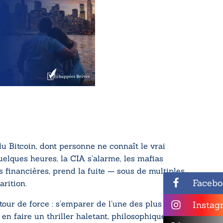
 Bitcoin, dont personne ne connaît le vrai
uelques heures, la CIA s’alarme, les mafias
es financières, prend la fuite — sous de multiples
Facebo
rition.
tour de force : s’emparer de l’une des plus
Instag
 faire un thriller haletant, philosophique et