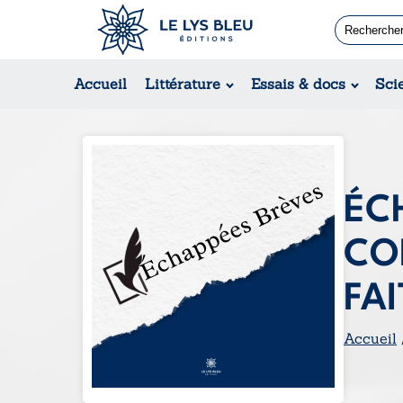
Romans
Contemporain
Accueil
Littérature
Essais & docs
Sci
Suspense / Thriller / Policier
Fantastique
Science-fiction
ÉC
CO
FA
Accueil