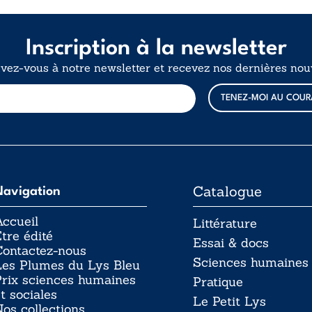
Inscription à la newsletter
ivez-vous à notre newsletter et recevez nos dernières nouv
E
TENEZ-MOI AU COUR
-
m
a
i
l
Catalogue
Navigation
ccueil
Littérature
tre édité
Essai & docs
Contactez-nous
Sciences humaines
Les Plumes du Lys Bleu
rix sciences humaines
Pratique
t sociales
Le Petit Lys
os collections