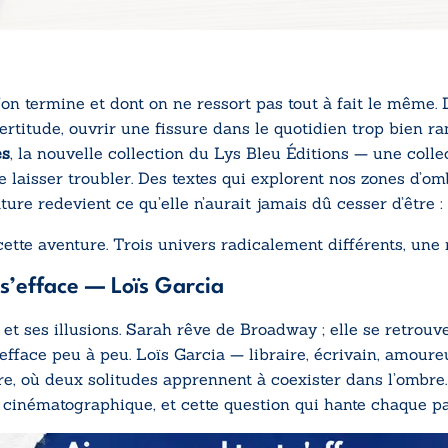
 l’on termine et dont on ne ressort pas tout à fait le même
ertitude, ouvrir une fissure dans le quotidien trop bien r
es
, la nouvelle collection du Lys Bleu Éditions — une coll
se laisser troubler. Des textes qui explorent nos zones d’om
rature redevient ce qu’elle n’aurait jamais dû cesser d’être :
cette aventure. Trois univers radicalement différents, une
s’efface
— Loïs Garcia
 et ses illusions. Sarah
rêve de Broadway ; elle
se retrouv
efface peu à peu.
Loïs Garcia — libraire,
écrivain, amour
re,
où deux solitudes
apprennent à coexister dans
l’ombre
e
cinématographique, et cette question
qui hante chaque p