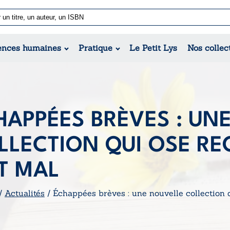
Nouvell
Poésie
Romance
Jeunesse
ences humaines
Pratique
Le Petit Lys
Nos collec
Théâtre
Érotique
Historique
Régional
HAPPÉES BRÈVES : UN
LLECTION QUI OSE RE
IT MAL
/
Actualités
/ Échappées brèves : une nouvelle collection q