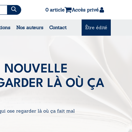
0 article
Accès privé
es & Contes
tions
Nos auteurs
Contact
Être édité
CONSULTEZ NOS
MEILLEURES VENTES
E NOUVELLE
GARDER LÀ OÙ ÇA
ui ose regarder là où ça fait mal