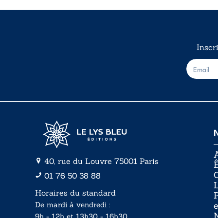
Inscr
E
-
m
a
i
l
*
A
40, rue du Louvre 75001 Paris
Ê
01 76 50 38 88
Horaires du standard
P
De mardi à vendredi :
e
N
9h - 12h et 13h30 - 16h30