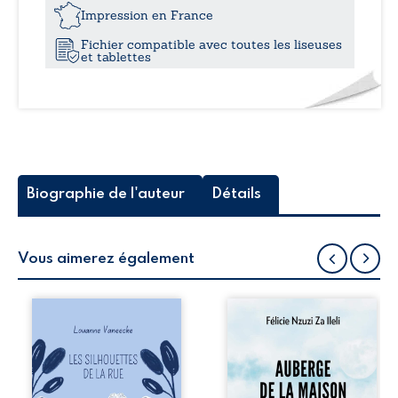
19,9
Impression en France
Fichier compatible avec toutes les liseuses
et tablettes
Biographie de l'auteur
Détails
Vous aimerez également
Les silhouettes de
Auberge de la
la rue donne la
maison de la
parole à six
justice est un
personnages
récit-témoignage
ordinaires,
consacré au
traversés par des
parcours