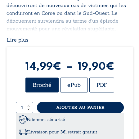
découvriront de nouveaux cas de victimes qui les
conduiront en Corse ou dans le Sud-Ouest. Le
dénouement surviendra au terme d’un épisode
mouvementé pour une révélation stupéfiante…
Lire plus
Plag
14,99
€
–
19,90
€
de
Broché
ePub
PDF
prix 
quantité
AJOUTER AU PANIER
14,9
de
Mauvais
Paiement sécurisé
à
calculs
Livraison pour 3€, retrait gratuit