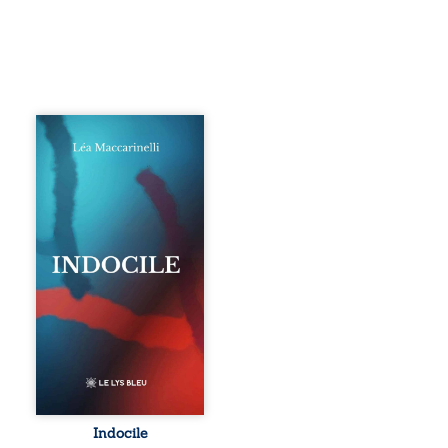
Quatre parties.
Quatre refus.
Quatre visages
d’une existence en
friction. Entre les
silences qu’on ne
déchiffre pas, les
amours qu’on
dérange, les corps
qu’on administre
et les liens qu’on
sabote, cet
ouvrage parle à
celles et ceux qui
vivent trop fort,
trop vrai, trop tôt.
Indocile est une
traversée. Une
Indocile
langue nue. Une