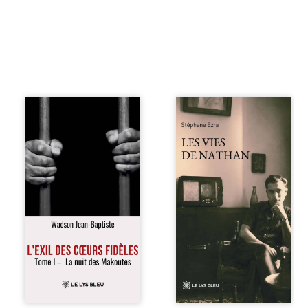
« Une nuit suffit
Les vies de
parfois pour briser
Nathan est un
une famille… mais
recueil de poésie
certaines fidélités
né en trois jours,
traversent les
au printemps
années. » Haïti,
2026. Pour la
sous la dictature
première fois,
des Duvalier. La
Stéphane Ezra,
peur s’étend
médium, a pu
jusque dans les
communiquer
villages les plus
avec son père,
reculés. À Bainet,
disparu depuis
Jean-Joël Joli
plus de vingt ans
mène une
et qu’il n’a jamais
existence paisible
connu. De ce
avec sa famille.
dialogue par-delà
Chef de section
la mort naissent