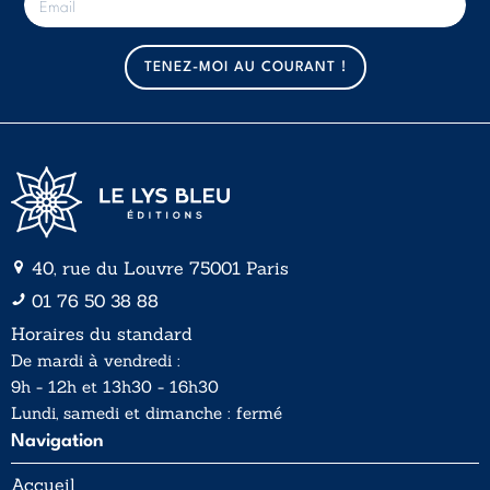
-
m
a
TENEZ-MOI AU COURANT !
i
l
*
40, rue du Louvre 75001 Paris
01 76 50 38 88
Horaires du standard
De mardi à vendredi :
9h - 12h et 13h30 - 16h30
Lundi, samedi et dimanche : fermé
Navigation
Accueil