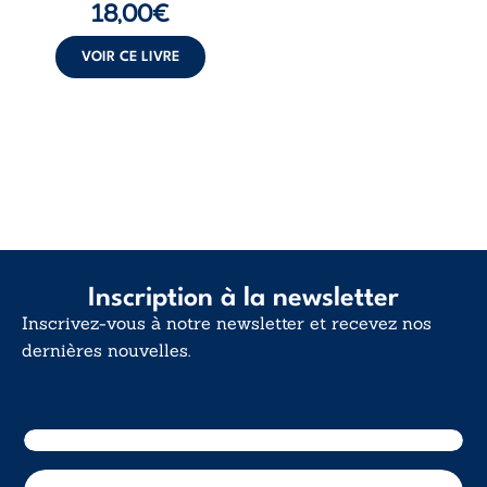
18,00
€
insurrection
calme. Une
déclaration
VOIR CE LIVRE
d’existence pour ...
Inscription à la newsletter
Inscrivez-vous à notre newsletter et recevez nos
dernières nouvelles.
E-mail
E