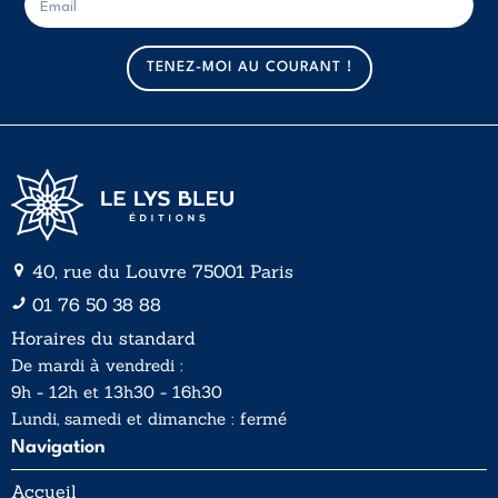
-
-
m
m
a
a
TENEZ-MOI AU COURANT !
i
i
l
l
*
40, rue du Louvre 75001 Paris
01 76 50 38 88
Horaires du standard
De mardi à vendredi :
9h - 12h et 13h30 - 16h30
Lundi, samedi et dimanche : fermé
Navigation
Accueil