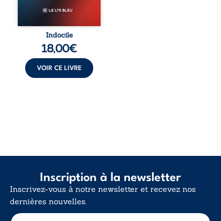
vivent trop fort,
trop vrai, trop tôt.
Indocile est une
traversée. Une
Indocile
langue nue. Une
18,00
€
insurrection
calme. Une
déclaration
VOIR CE LIVRE
d’existence pour ...
Inscription à la newsletter
Inscrivez-vous à notre newsletter et recevez nos
dernières nouvelles.
E
E