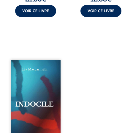
VOIR CE LIVRE
VOIR CE LIVRE
Quatre parties.
Quatre refus.
Quatre visages
d’une existence en
friction. Entre les
silences qu’on ne
déchiffre pas, les
amours qu’on
dérange, les corps
qu’on administre
et les liens qu’on
sabote, cet
ouvrage parle à
celles et ceux qui