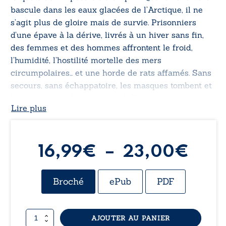
bascule dans les eaux glacées de l’Arctique, il ne
s’agit plus de gloire mais de survie. Prisonniers
d’une épave à la dérive, livrés à un hiver sans fin,
des femmes et des hommes affrontent le froid,
l’humidité, l’hostilité mortelle des mers
circumpolaires… et une horde de rats affamés. Sans
secours, sans échappatoire, les masques tombent et
la vraie nature humaine se révèle.
Lire plus
Un cauchemar polaire d’une intensité rare. Un
thriller marmoréen dont nul ne sort indemne.
Pla
16,99
€
–
23,00
€
de
Broché
ePub
PDF
prix 
quantité
AJOUTER AU PANIER
16,