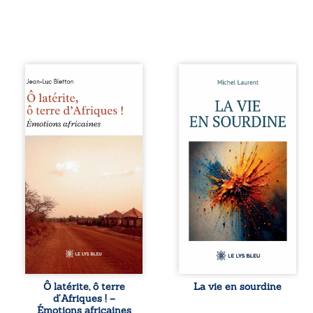
Ô latérite, ô terre
Nina et Pierre se
d’Afriques ! est un
sont rencontrés
hommage
très jeunes,
poétique et
presque par
authentique aux
hasard, et se sont
paysages, aux
aimés simplement,
rencontres et aux
persuadés que la
émotions brutes
présence de
d’un continent en
l’autre suffirait. Ils
reconstruction,
mènent une
entre traditions et
existence
modernité. Des
modeste, rythmée
souvenirs intimes
par le travail, la
– la pluie à
fatigue et les
Namoungou, le
silences. La mort
baobab de
de la mère de
Zagtouli – aux
Nina, chez qui ils
portraits
vivent, fragilise un
Ô latérite, ô terre
La vie en sourdine
marquants –
équilibre déjà
d’Afriques ! –
Thomas Sankara,
précaire. Puis
Émotions africaines