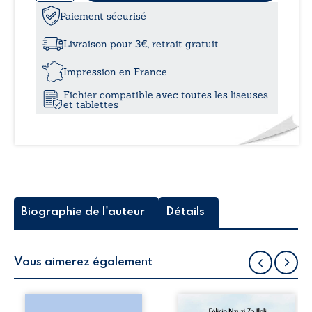
de
Le
Paiement sécurisé
à
rat,
le
Livraison pour 3€, retrait gratuit
Groenland
23,
et
Impression en France
le
Fichier compatible avec toutes les liseuses
milliardaire
et tablettes
Biographie de l'auteur
Détails
Vous aimerez également
Les silhouettes de
Auberge de la