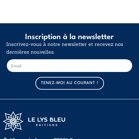
Inscription à la newsletter
Inscrivez-vous à notre newsletter et recevez nos
dernières nouvelles.
E
E
-
-
m
m
a
a
TENEZ-MOI AU COURANT !
i
i
l
l
*