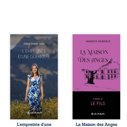
Que reste-t-il de
Nous sommes en
l’enfance lorsque
1979, soit 15 ans
la maladie impose
après le décès du
ses propres règles
patriarche
? L’empreinte
Anatole-Eustache.
d’une guerrière
La famille devra
livre, sans détour,
affronter non
le récit d’un
seulement un
quotidien
inconnu qui rôde
bouleversé par la
autour du
maladie
domaine et dont
chronique,
Firmin, le fidèle
l’errance médicale
majordome,
et de longues
redoute les visites,
hospitalisations.
le passé
L’auteure y
encombrant
raconte ce que les
d’Anatole-
dossiers médicaux
Eustache, la
L’empreinte d’une
La Maison des Anges
taisent : la peur,
malédiction