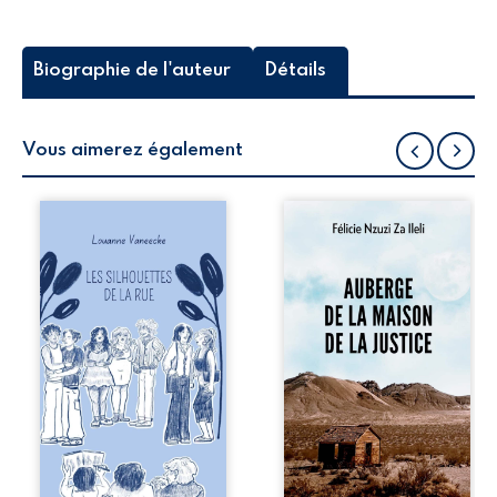
Biographie de l'auteur
Détails
Vous aimerez également
Les silhouettes de
Auberge de la
la rue donne la
maison de la
parole à six
justice est un
personnages
récit-témoignage
ordinaires,
consacré au
traversés par des
parcours
pensées, des
exemplaire de
émotions et des
Mbala Zi Nkuaku
silences qui
Lema Félix.
pourraient
Magistrat intègre,
appartenir à
fervent défenseur
chacun de nous. À
des droits
travers leurs
humains et de
parcours, ce
l’indépendance
roman invite à
judiciaire, il voit sa