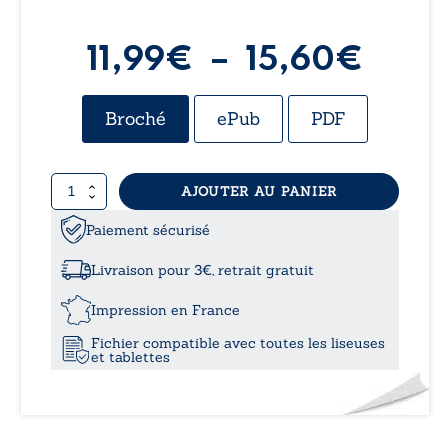
Plag
11,99
€
–
15,60
€
de
Broché
ePub
PDF
prix :
quantité
AJOUTER AU PANIER
11,9
de
Le
Paiement sécurisé
à
jour
ne
Livraison pour 3€, retrait gratuit
s’est
15,6
jamais
Impression en France
levé
Fichier compatible avec toutes les liseuses
et tablettes