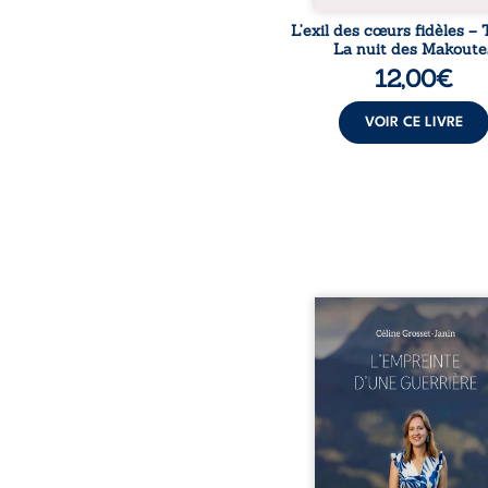
L’exil des cœurs fidèles – 
La nuit des Makoute
12,00
€
VOIR CE LIVRE
Que reste-t-il de l’e
lorsque la maladie impo
propres règles ? L’emp
d’une guerrière livre
détour, le récit d’un quo
bouleversé par la ma
chronique, l’errance mé
et de longues hospitalisa
L’auteure y raconte ce q
dossiers médicaux taisen