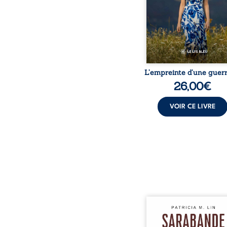
peur, l’isolement, l’épui
et le sentiment de ne 
L’empreinte d’une guerr
26,00
€
VOIR CE LIVRE
Aux chants crépitants de 
Sous le silence ouaté
neige en hiver, Au co