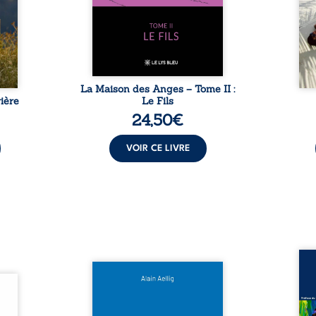
sement
puissance de Gauthier. Mais
secre
pas ...
comment dompter cet enfant
l’imp
avant qu’il ...
La Maison des Anges – Tome II :
ière
Le Fils
24,50
€
VOIR CE LIVRE
Assas
Et si le naufrage n’avait pas
La vi
l’été,
emporté tous ses secrets ? À
de ca
 de la
bord du Titanic, lors du voyage
enri
urs de
inaugural en 1912, un meurtre
témo