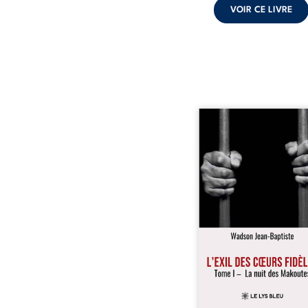
VOIR CE LIVRE
« Une nuit suffit parfoi
briser une famille…
certaines fidélités trav
les années. » Haïti, s
dictature des Duvalier. L
s’étend jusque dan
villages les plus recu
Bainet, Jean-Joël Joli mè
existence paisible av
famille. Chef de se
respecté, il refuse pourt
fermer les yeux sur l’inju
Mais, dans