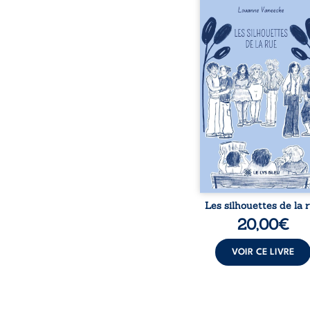
Les silhouettes de l
donne la parole à
personnages ordina
traversés par des pensée
émotions et des silenc
pourraient apparte
chacun de nous. À tr
leurs parcours, ce roman 
à porter un regard dif
sur celles et ceux qu
entourent, à deviner ce 
cache derrière les appa
et à s’ouvrir au fourmil
sensible de no
Les silhouettes de la 
20,00
€
VOIR CE LIVRE