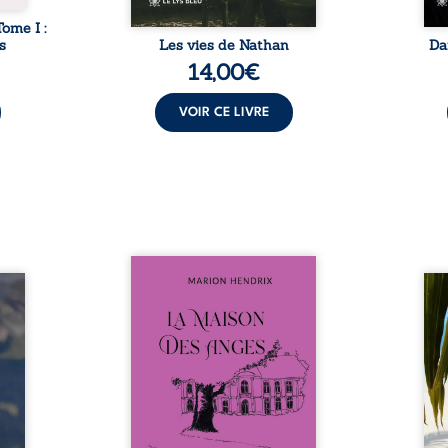
Tome I :
s
Les vies de Nathan
Da
14,00
€
VOIR CE LIVRE
Nous sommes en 1979, soit 15
nfance
ans après le décès du
Au rév
se ses
patriarche Anatole-Eustache.
décou
reinte
La famille devra affronter non
sédui
, sans
seulement un inconnu qui rôde
tren
tidien
autour du domaine et dont
comm
ladie
Firmin, le fidèle majordome,
nouve
dicale
redoute les visites, le passé
dans 
tions.
encombrant d’Anatole-
toute
ue les
Eustache, la malédiction
eux, 
t : la
familiale, mais aussi la toute-
brûl