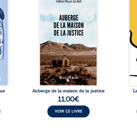
a rue
Auberge de la maison de la
En R
 six
justice est un récit-
Cong
ires,
témoignage consacré au
jumea
s, des
parcours exemplaire de Mbala
boule
es qui
Zi Nkuaku Lema Félix.
Senio
nir à
Magistrat intègre, fervent
Blan
avers
défenseur des droits humains
coupl
invite
et de l’indépendance
l’évé
férent
judiciaire, il voit sa carrière de
inter
i nous
trente-quatre ans brutalement
le bé
qui se
brisée par une révocation
emblé
rences
arbitraire en 2009, plongeant
selon
lement
sa vie dans un chaos matériel
salva
tre ...
et moral. À ...
rue
Auberge de la maison de la justice
L
11,00
€
VOIR CE LIVRE