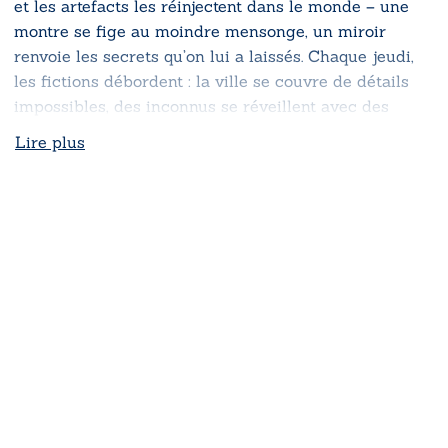
et les artefacts les réinjectent dans le monde – une
montre se fige au moindre mensonge, un miroir
renvoie les secrets qu’on lui a laissés. Chaque jeudi,
les fictions débordent : la ville se couvre de détails
impossibles, des inconnus se réveillent avec des
souvenirs dérobés. Anna comprend trop tard la loi du
Lire plus
lieu : ce qu’on dit nous façonne, ce qu’on tait nous
poursuit. Et lorsque les mots refusent de rester sages,
ils se changent en pièges et ceux qui les libèrent en
deviennent les captifs.