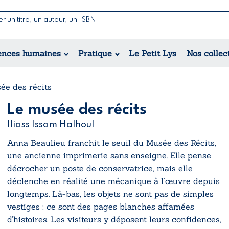
Nouvell
Poésie
Romance
Jeunesse
ences humaines
Pratique
Le Petit Lys
Nos collec
Théâtre
Érotique
Historique
Régional
ée des récits
Le musée des récits
Iliass Issam Halhoul
Anna Beaulieu franchit le seuil du Musée des Récits,
une ancienne imprimerie sans enseigne. Elle pense
décrocher un poste de conservatrice, mais elle
déclenche en réalité une mécanique à l’œuvre depuis
longtemps. Là-bas, les objets ne sont pas de simples
vestiges : ce sont des pages blanches affamées
d’histoires. Les visiteurs y déposent leurs confidences,