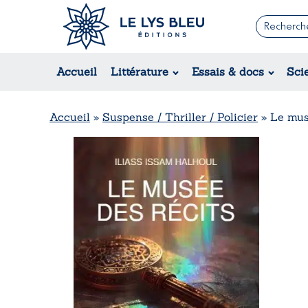
Romans
Contemporain
Accueil
Littérature
Essais & docs
Sci
Suspense / Thriller / Policier
Fantastique
Science-fiction
Accueil
»
Suspense / Thriller / Policier
»
Le mus