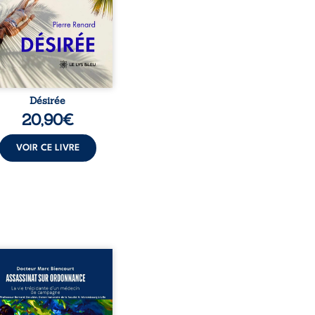
t familial fasse planer
ensable : et s’ils étaient
demi-frère et ...
Désirée
20,90
€
VOIR CE LIVRE
sinat sur ordonnance –
e trépidante d’un médecin
mpagne est la réédition
chie et actualisée du
ignage du Docteur Marc