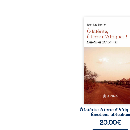
Ô latérite, ô terre d’Afri
est un hommage poétiq
authentique aux paysage
rencontres et aux émo
brutes d’un contine
reconstruction, e
traditions et modernit
souvenirs intimes – la p
Namoungou, le baob
Zagtouli – aux port
marquants – Thomas Sa
Hamadoun Dicko, le 
Biokou – l’auteur parta
instanta
Ô latérite, ô terre d’Afriq
Émotions africaines
20,00
€