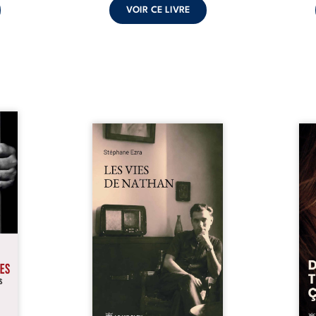
VOIR CE LIVRE
s pour
 mais
Les vies de Nathan est un
À sei
ersent
recueil de poésie né en trois
trou
ous la
jours, au printemps 2026. Pour
soci
a peur
la première fois, Stéphane Ezra,
moq
s les
médium, a pu communiquer
jugem
lés. À
avec son père, disparu depuis
senti
ne une
plus de vingt ans et qu’il n’a
sans
ec sa
jamais connu. De ce dialogue
ce qu
ction
par-delà la mort naissent des
avec
ant de
poèmes qui retracent une vie
certit
stice.
marquée par la Seconde
des 
 un ...
Guerre mondiale, une identité
refo
juive brisée, la guerre ...
tard,