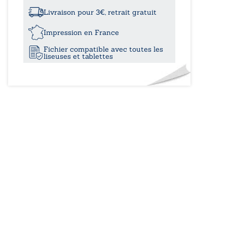
à
musée
des
Livraison pour 3€, retrait gratuit
récits
11,50€
Impression en France
Fichier compatible avec toutes les
liseuses et tablettes