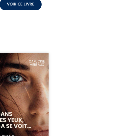
VOIR CE LIVRE
ze ans, Violette peine à
ver sa place dans la
été. Entre timidité,
ueries et peur du
ent, elle avance avec le
ment d’être différente,
 comprendre pleinement
i l’habite. Sa rencontre
 Louise bouleverse ses
udes et fait naître en elle
émotions longtemps
ulées. Des années plus
 alors qu’elle s’apprête à ...