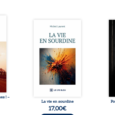
ques !
ue et
Nina et Pierre se sont
Pour
s, aux
rencontrés très jeunes,
racon
tions
presque par hasard, et se sont
marqu
nt en
aimés simplement, persuadés
la c
ntre
que la présence de l’autre
l’enf
é. Des
suffirait. Ils mènent une
égale
luie à
existence modeste, rythmée
ont p
ab de
par le travail, la fatigue et les
Au-d
raits
silences. La mort de la mère de
pers
nkara,
Nina, chez qui ils vivent,
inte
Vieux
fragilise un équilibre déjà
respo
ge des
précaire. Puis vient la
la 
nés ...
naissance de leur enfant, et le
reco
basculement. ...
ues ! –
La vie en sourdine
Po
17,00
€