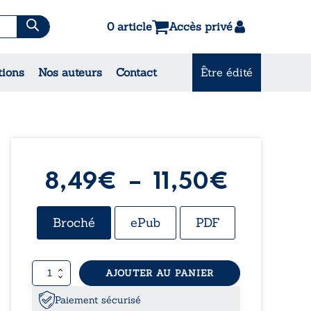
0 article
Accès privé
es & Contes
tions
Nos auteurs
Contact
Être édité
CONSULTEZ NOS MEILLEURES
VENTES
Plage
8,49
€
–
11,50
€
de
Broché
ePub
PDF
prix :
quantité
AJOUTER AU PANIER
8,49€
de
Le
Paiement sécurisé