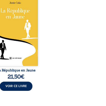
épublique Fédérale du
o, la naissance de
ux de races différentes
verse l’ordre établi :
r est Noir et Junior est
c, bien que nés d’un
e de Noirs. Très vite,
nement attire les médias
nationaux et transforme
bé blanc en une figure
matique sacrée, investie,
 certains, d’une mission
trice. Cependant, sous
couvert de ...
a République en Jaune
21,50
€
VOIR CE LIVRE