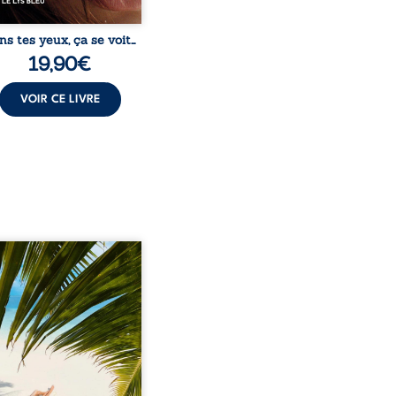
ns tes yeux, ça se voit…
19,90
€
VOIR CE LIVRE
eil, Pierre, jeune retraité,
vre qu’il est devenu une
sante femme métissée de
te ans. À peine a-t-il
encé à apprivoiser ce
au corps qu’Ange surgit
sa vie et fait vaciller
s ses certitudes. Entre
l’attirance est immédiate,
ante jusqu’à ce qu’un