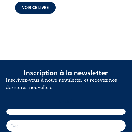
calme. Une
déclaration
VOIR CE LIVRE
d’existence pour ...
Inscription à la newsletter
Inscrivez-vous à notre newsletter et recevez nos
dernières nouvelles.
E-mail
E
-