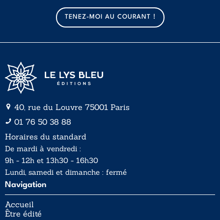
m
a
TENEZ-MOI AU COURANT !
i
l
*
40, rue du Louvre 75001 Paris
01 76 50 38 88
Horaires du standard
De mardi à vendredi :
9h - 12h et 13h30 - 16h30
Lundi, samedi et dimanche : fermé
Navigation
Accueil
Être édité