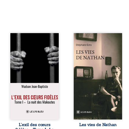
« Une nuit suffit
Les vies de
parfois pour briser
Nathan est un
une famille… mais
recueil de poésie
certaines fidélités
né en trois jours,
traversent les
au printemps
années. » Haïti,
2026. Pour la
sous la dictature
première fois,
des Duvalier. La
Stéphane Ezra,
peur s’étend
médium, a pu
jusque dans les
communiquer
villages les plus
avec son père,
reculés. À Bainet,
disparu depuis
Jean-Joël Joli
plus de vingt ans
mène une
et qu’il n’a jamais
existence paisible
connu. De ce
avec sa famille.
dialogue par-delà
Chef de section
la mort naissent
respecté, il refuse
des poèmes qui
L’exil des cœurs
Les vies de Nathan
pourtant de
retracent une vie