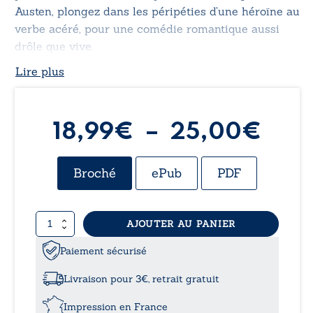
Austen, plongez dans les péripéties d’une héroïne au
verbe acéré, pour une comédie romantique aussi
drôle que vive.
Lire plus
Pla
18,99
€
–
25,00
€
de
Broché
ePub
PDF
prix 
quantité
AJOUTER AU PANIER
18,
de
La
Paiement sécurisé
à
gouvernante
Livraison pour 3€, retrait gratuit
25,
Impression en France