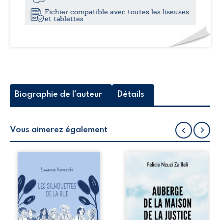
Fichier compatible avec toutes les liseuses
et tablettes
Biographie de l'auteur
Détails
Vous aimerez également
Les silhouettes de
Auberge de la
la rue donne la
maison de la
parole à six
justice est un
personnages
récit-témoignage
ordinaires,
consacré au
traversés par des
parcours
pensées, des
exemplaire de