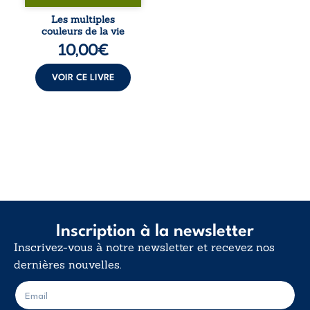
blessures et
désillusions, Les
Les multiples
multiples couleurs
couleurs de la vie
de la vie explore la
10,00
€
force des liens, le
poids des non-dits
et la ...
VOIR CE LIVRE
Inscription à la newsletter
Inscrivez-vous à notre newsletter et recevez nos
dernières nouvelles.
E
E
-
-