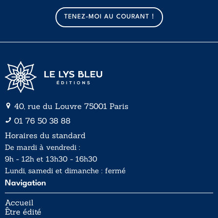
m
m
a
a
TENEZ-MOI AU COURANT !
i
i
l
l
*
40, rue du Louvre 75001 Paris
01 76 50 38 88
Horaires du standard
De mardi à vendredi :
9h - 12h et 13h30 - 16h30
Lundi, samedi et dimanche : fermé
Navigation
Accueil
Être édité