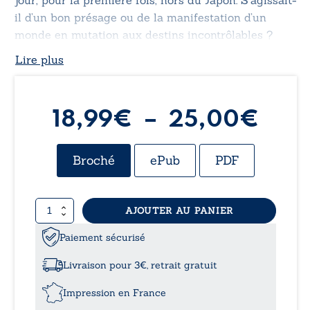
il d’un bon présage ou de la manifestation d’un
monde en mutation aux destins incontrôlables ?
Lire plus
Pla
18,99
€
–
25,00
€
de
Broché
ePub
PDF
prix 
quantité
AJOUTER AU PANIER
18,
de
La
Paiement sécurisé
à
prison
des
Livraison pour 3€, retrait gratuit
âmes
25,
Impression en France