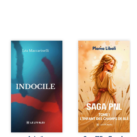
Quatre parties.
Autrefois, les
Quatre refus.
champs d’Atlantis
Quatre visages
vibraient sous le
d’une existence en
vent et les enfants
friction. Entre les
couraient dans les
silences qu’on ne
blés. Puis la
déchiffre pas, les
couronne plia le
amours qu’on
genou, livrant son
dérange, les corps
peuple à l’ombre
qu’on administre
d’Ivorny. À Atove,
et les liens qu’on
Luwel aurait pu
sabote, cet
disparaître dans
ouvrage parle à
les ruines de son
celles et ceux qui
destin ; pourtant,
vivent trop fort,
sous les pierres
trop vrai, trop tôt.
d’un temple
Indocile est une
oublié, des
traversée. Une
rebelles lui