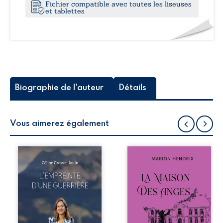
Fichier compatible avec toutes les liseuses
et tablettes
Biographie de l'auteur
Détails
Vous aimerez également
Que reste-t-il de
Nous sommes en
l’enfance lorsque
1979, soit 15 ans
la maladie impose
après le décès du
ses propres règles
patriarche
? L’empreinte
Anatole-Eustache.
d’une guerrière
La famille devra
livre, sans détour,
affronter non
le récit d’un
seulement un