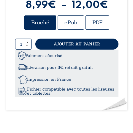
Plag
8,99
€
–
12,00
€
de
Broché
ePub
PDF
prix :
quantité
AJOUTER AU PANIER
8,99
de
Lisl’hareng
Paiement sécurisé
à
Livraison pour 3€, retrait gratuit
12,0
Impression en France
Fichier compatible avec toutes les liseuses
et tablettes