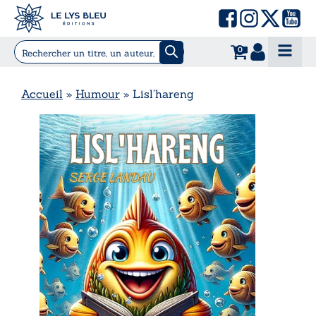
0
Accueil
»
Humour
»
Lisl’hareng