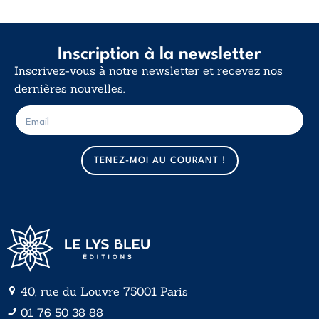
Inscription à la newsletter
Inscrivez-vous à notre newsletter et recevez nos
dernières nouvelles.
E
E
-
-
m
m
a
a
TENEZ-MOI AU COURANT !
i
i
l
l
*
40, rue du Louvre 75001 Paris
01 76 50 38 88