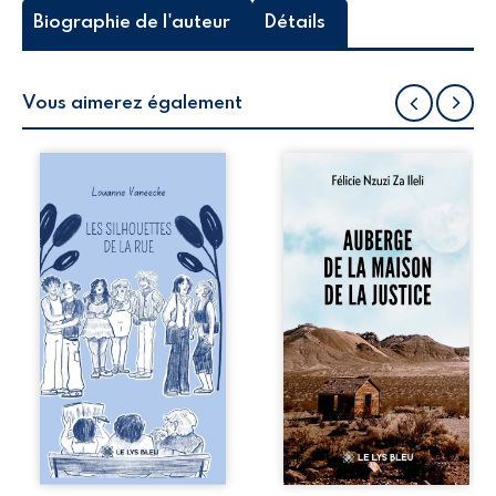
Biographie de l'auteur
Détails
Vous aimerez également
Les silhouettes de
Auberge de la
la rue donne la
maison de la
parole à six
justice est un
personnages
récit-témoignage
ordinaires,
consacré au
traversés par des
parcours
pensées, des
exemplaire de
émotions et des
Mbala Zi Nkuaku
silences qui
Lema Félix.
pourraient
Magistrat intègre,
appartenir à
fervent défenseur
chacun de nous. À
des droits
travers leurs
humains et de
parcours, ce
l’indépendance
roman invite à
judiciaire, il voit sa
porter un regard
carrière de trente-
différent sur
quatre ans