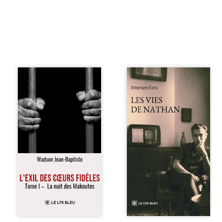
« Une nuit suffit
Les vies de
parfois pour briser
Nathan est un
une famille… mais
recueil de poésie
certaines fidélités
né en trois jours,
traversent les
au printemps
années. » Haïti,
2026. Pour la
sous la dictature
première fois,
des Duvalier. La
Stéphane Ezra,
peur s’étend
médium, a pu
jusque dans les
communiquer
villages les plus
avec son père,
reculés. À Bainet,
disparu depuis
Jean-Joël Joli
plus de vingt ans
mène une
et qu’il n’a jamais
existence paisible
connu. De ce
avec sa famille.
dialogue par-delà
Chef de section
la mort naissent
respecté, il refuse
des poèmes qui