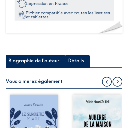
22,
commencement
Impression en France
Fichier compatible avec toutes les liseuses
et tablettes
Biographie de l'auteur
Détails
Vous aimerez également
Les silhouettes de
Auberge de la
la rue donne la
maison de la
parole à six
justice est un
personnages
récit-témoignage
ordinaires,
consacré au
traversés par des
parcours