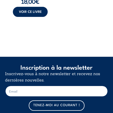
18,00
€
insurrection
calme. Une
déclaration
VOIR CE LIVRE
d’existence pour ...
Inscription à la newsletter
Inscrivez-vous à notre newsletter et recevez nos
dernières nouvelles.
E
E
-
-
m
m
a
a
TENEZ-MOI AU COURANT !
i
i
l
l