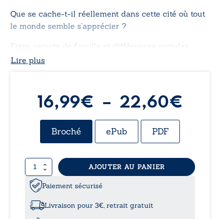
Que se cache-t-il réellement dans cette cité où tout
le monde semble s’apprécier ?
Entre secrets de famille et différences sociales,
entrons avec Azalia dans la noirceur glimbergeoise.
Lire plus
Pla
16,99
€
–
22,60
€
de
Broché
ePub
PDF
prix 
quantité
AJOUTER AU PANIER
16,
de
Glimberg
Paiement sécurisé
à
-
Tome
Livraison pour 3€, retrait gratuit
I:Le