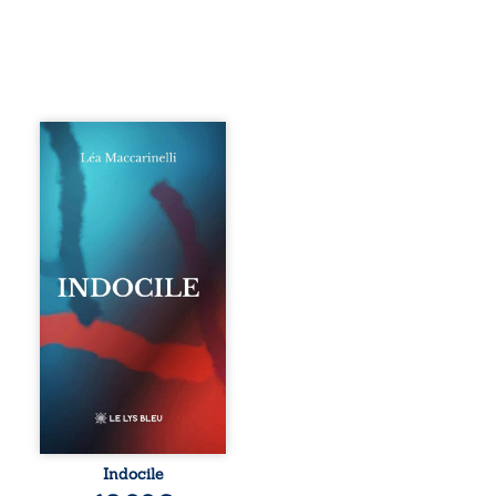
Quatre parties.
Quatre refus.
Quatre visages
d’une existence en
friction. Entre les
silences qu’on ne
déchiffre pas, les
amours qu’on
dérange, les corps
qu’on administre
et les liens qu’on
sabote, cet
ouvrage parle à
celles et ceux qui
vivent trop fort,
trop vrai, trop tôt.
Indocile est une
traversée. Une
Indocile
langue nue. Une