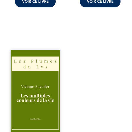
VOIR CE LIVRE
VOIR CE LIVRE
Trois récits, trois
existences saisies
à l’instant où tout
bascule. Une
amitié meurtrie
cherche
l’apaisement, un
couple vacillant
recouvre
l’espérance, tandis
qu’une femme
interroge les faux
éclats des fêtes
pour en retrouver
le sens profond.
Entre souvenirs,