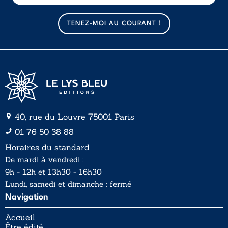
m
m
a
a
TENEZ-MOI AU COURANT !
i
i
l
l
*
40, rue du Louvre 75001 Paris
01 76 50 38 88
Horaires du standard
De mardi à vendredi :
9h - 12h et 13h30 - 16h30
Lundi, samedi et dimanche : fermé
Navigation
Accueil
Être édité