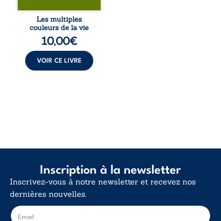
blessures et
désillusions, Les
Les multiples
multiples couleurs
couleurs de la vie
de la vie explore la
10,00
€
force des liens, le
poids des non-dits
et la ...
VOIR CE LIVRE
Inscription à la newsletter
Inscrivez-vous à notre newsletter et recevez nos
dernières nouvelles.
E
E
-
-