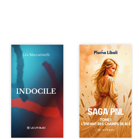
Quatre parties.
Autrefois, les
Quatre refus.
champs d’Atlantis
Quatre visages
vibraient sous le
d’une existence en
vent et les enfants
friction. Entre les
couraient dans les
silences qu’on ne
blés. Puis la
déchiffre pas, les
couronne plia le
amours qu’on
genou, livrant son
dérange, les corps
peuple à l’ombre
qu’on administre
d’Ivorny. À Atove,
et les liens qu’on
Luwel aurait pu
sabote, cet
disparaître dans
ouvrage parle à
les ruines de son
celles et ceux qui
destin ; pourtant,
vivent trop fort,
sous les pierres
trop vrai, trop tôt.
d’un temple
Indocile est une
oublié, des