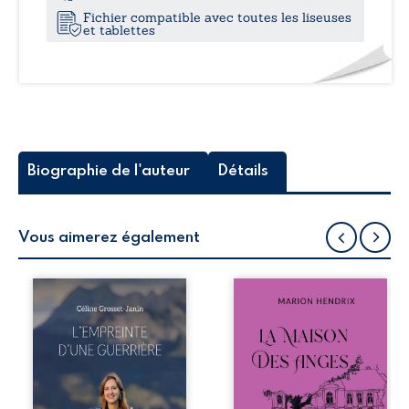
Fichier compatible avec toutes les liseuses
et tablettes
Biographie de l'auteur
Détails
Vous aimerez également
Que reste-t-il de
Nous sommes en
l’enfance lorsque
1979, soit 15 ans
la maladie impose
après le décès du
ses propres règles
patriarche
? L’empreinte
Anatole-Eustache.
d’une guerrière
La famille devra
livre, sans détour,
affronter non
le récit d’un
seulement un