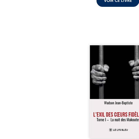
VOIR CE LIVRE
« Une nuit suffit parfoi
briser une famille…
certaines fidélités trav
les années. » Haïti, s
dictature des Duvalier. L
s’étend jusque dan
villages les plus recu
Bainet, Jean-Joël Joli mè
existence paisible av
famille. Chef de se
respecté, il refuse pourt
fermer les yeux sur l’inju
Mais, dans