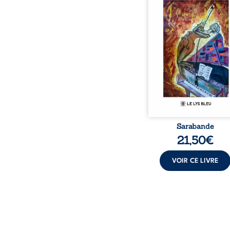
bienveillante de la lune, 
pensées, révoltes et es
Des mots s’assemblent, co
rebelles aux règles 
poésie, mais chanta
rythme. Ils formen
sarabande, passionnée so
Sarabande
21,50
€
VOIR CE LIVRE