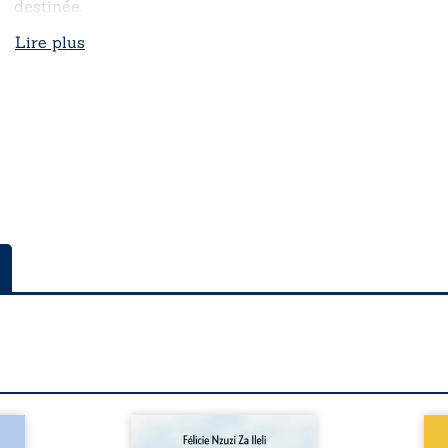
destinée.
Lire plus
a rue
Auberge de la maison de la
En R