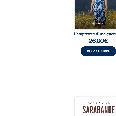
peur, l’isolement, l’épui
et le sentiment de ne 
L’empreinte d’une guerr
26,00
€
VOIR CE LIVRE
Aux chants crépitants de 
Sous le silence ouaté
neige en hiver, Au co
nuits pâles, Dans la 