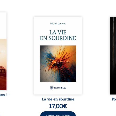
ques !
ue et
Nina et Pierre se sont
Pour
s, aux
rencontrés très jeunes,
racon
tions
presque par hasard, et se sont
marqu
nt en
aimés simplement, persuadés
la c
ntre
que la présence de l’autre
l’enf
é. Des
suffirait. Ils mènent une
égale
luie à
existence modeste, rythmée
ont p
ab de
par le travail, la fatigue et les
Au-d
raits
silences. La mort de la mère de
pers
nkara,
Nina, chez qui ils vivent,
inte
Vieux
fragilise un équilibre déjà
respo
ge des
précaire. Puis vient la
la 
nés ...
naissance de leur enfant, et le
reco
basculement. ...
ues ! –
La vie en sourdine
Po
17,00
€