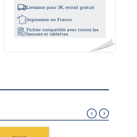
à
de
sable
Livraison pour 3€, retrait gratuit
22,4
Impression en France
Fichier compatible avec toutes les
liseuses et tablettes
épublique Fédérale du