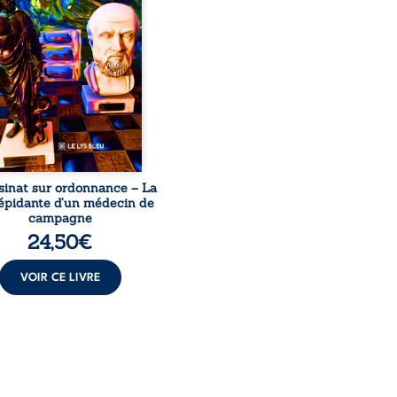
le, qui revient sur son
urs médical, syndical et
nal. Depuis septembre
 il raconte le long combat
’a conduit à être écarté du
s médical, malgré une
ion de première instance
...
sinat sur ordonnance – La
répidante d’un médecin de
campagne
24,50
€
VOIR CE LIVRE