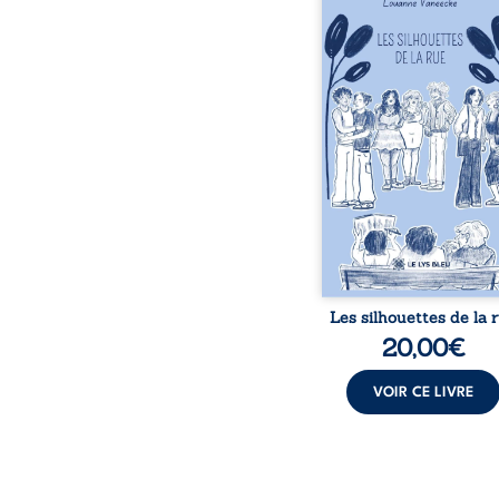
donne la parole à
personnages ordina
traversés par des pensée
émotions et des silenc
pourraient apparte
chacun de nous. À tr
leurs parcours, ce roman 
à porter un regard dif
sur celles et ceux qu
entourent, à deviner ce 
cache derrière les appa
et à s’ouvrir au fourmil
sensible de no
Les silhouettes de la 
20,00
€
VOIR CE LIVRE