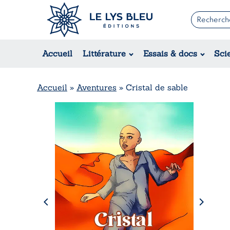
Romans
Contemporain
Accueil
Littérature
Essais & docs
Sci
Suspense / Thriller / Policier
Fantastique
Science-fiction
Accueil
»
Aventures
»
Cristal de sable