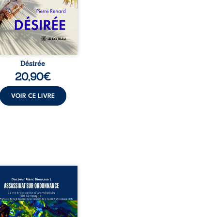
t familial fasse planer
ensable : et s’ils étaient
demi-frère et ...
Désirée
20,90
€
VOIR CE LIVRE
sinat sur ordonnance –
e trépidante d’un médecin
mpagne est la réédition
chie et actualisée du
ignage du Docteur Marc
ourt, ancien médecin de