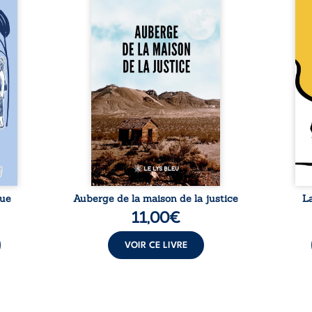
 six
justice est un récit-
Cong
ires,
témoignage consacré au
jumea
s, des
parcours exemplaire de Mbala
boule
es qui
Zi Nkuaku Lema Félix.
Senio
nir à
Magistrat intègre, fervent
Blan
avers
défenseur des droits humains
coupl
invite
et de l’indépendance
l’évé
férent
judiciaire, il voit sa carrière de
inter
i nous
trente-quatre ans brutalement
le bé
qui se
brisée par une révocation
emblé
rences
arbitraire en 2009, plongeant
selon
lement
sa vie dans un chaos matériel
salva
tre ...
et moral. À ...
rue
Auberge de la maison de la justice
L
11,00
€
VOIR CE LIVRE