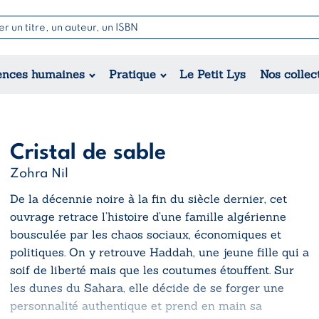
Nouvell
Poésie
Romance
Jeunesse
ences humaines
Pratique
Le Petit Lys
Nos collec
Théâtre
Érotique
Historique
Régional
Cristal de sable
Zohra Nil
De la décennie noire à la fin du siècle dernier, cet
ouvrage retrace l’histoire d’une famille algérienne
bousculée par les chaos sociaux, économiques et
politiques. On y retrouve Haddah, une jeune fille qui a
soif de liberté mais que les coutumes étouffent. Sur
les dunes du Sahara, elle décide de se forger une
personnalité authentique et prend en main sa