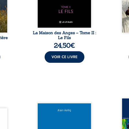
sement
puissance de Gauthier. Mais
secre
pas ...
comment dompter cet enfant
l’imp
avant qu’il ...
La Maison des Anges – Tome II :
ière
Le Fils
24,50
€
VOIR CE LIVRE
Assas
Et si le naufrage n’avait pas
La vi
l’été,
emporté tous ses secrets ? À
de ca
 de la
bord du Titanic, lors du voyage
enri
urs de
inaugural en 1912, un meurtre
témo
clarté
est commis. Le drame disparaît
Bienc