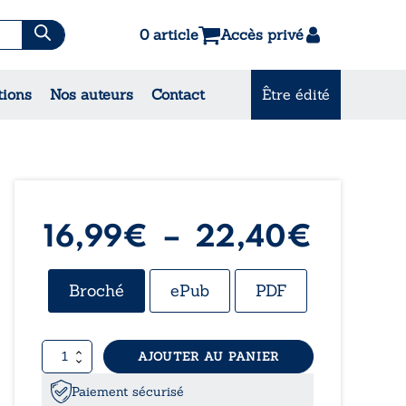
0 article
Accès privé
es & Contes
tions
Nos auteurs
Contact
Être édité
CONSULTEZ NOS
MEILLEURES VENTES
Plage
16,99
€
–
22,40
€
de
Broché
ePub
PDF
prix :
quantité
AJOUTER AU PANIER
16,99
de
Cristal
Paiement sécurisé