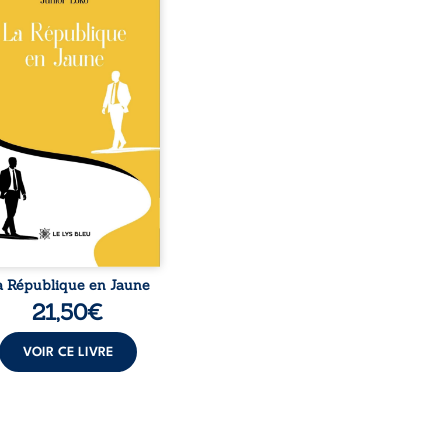
o, la naissance de
ux de races différentes
verse l’ordre établi :
r est Noir et Junior est
c, bien que nés d’un
e de Noirs. Très vite,
nement attire les médias
nationaux et transforme
bé blanc en une figure
matique sacrée, investie,
 certains, d’une mission
trice. Cependant, sous
couvert de ...
a République en Jaune
21,50
€
VOIR CE LIVRE