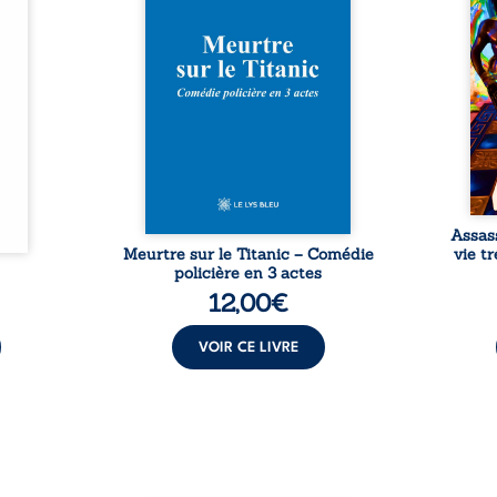
Rêves,
avec le navire, englouti dans
famil
poirs…
les profondeurs de l’Atlantique.
parco
lorés,
Sept décennies plus tard, la
ordi
de la
découverte de l’épave fait
2013,
nt en
resurgir un secret que l’on
qui l
t une
croyait perdu. Dans un coffre
corp
uvent,
mystérieux, des indices oubliés
décis
plus ...
...
Assas
Meurtre sur le Titanic – Comédie
vie t
policière en 3 actes
12,00
€
VOIR CE LIVRE