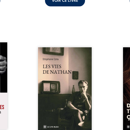
VOIR CE LIVRE
s pour
 mais
Les vies de Nathan est un
À sei
ersent
recueil de poésie né en trois
trou
ous la
jours, au printemps 2026. Pour
soci
a peur
la première fois, Stéphane Ezra,
moq
s les
médium, a pu communiquer
jugem
lés. À
avec son père, disparu depuis
senti
ne une
plus de vingt ans et qu’il n’a
sans
ec sa
jamais connu. De ce dialogue
ce qu
ction
par-delà la mort naissent des
avec
ant de
poèmes qui retracent une vie
certit
stice.
marquée par la Seconde
des 
 un ...
Guerre mondiale, une identité
refo
juive brisée, la guerre ...
tard,