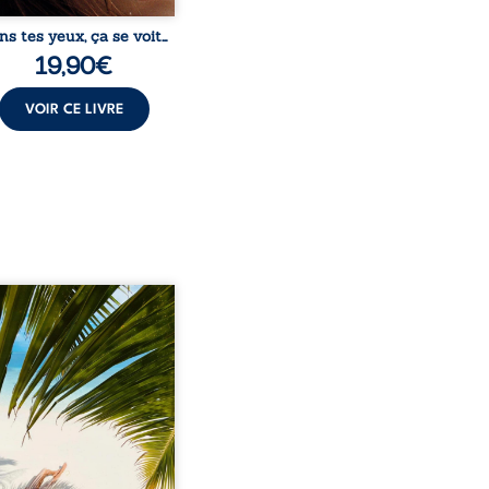
ns tes yeux, ça se voit…
19,90
€
VOIR CE LIVRE
eil, Pierre, jeune retraité,
vre qu’il est devenu une
sante femme métissée de
te ans. À peine a-t-il
encé à apprivoiser ce
au corps qu’Ange surgit
sa vie et fait vaciller
s ses certitudes. Entre
l’attirance est immédiate,
ante jusqu’à ce qu’un