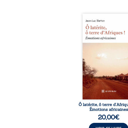
Ô latérite, ô terre d’Afri
est un hommage poétiq
authentique aux paysage
rencontres et aux émo
brutes d’un contine
reconstruction, e
traditions et modernit
souvenirs intimes – la p
Namoungou, le baob
Zagtouli – aux port
marquants – Thomas Sa
Hamadoun Dicko, le 
Biokou – l’auteur parta
instanta
Ô latérite, ô terre d’Afriq
Émotions africaines
20,00
€