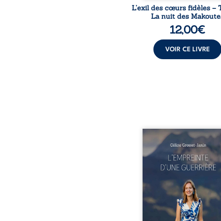
L’exil des cœurs fidèles – 
La nuit des Makoute
12,00
€
VOIR CE LIVRE
Que reste-t-il de l’e
lorsque la maladie impo
propres règles ? L’emp
d’une guerrière livre
détour, le récit d’un quo
bouleversé par la ma
chronique, l’errance mé
et de longues hospitalisa
L’auteure y raconte ce q
dossiers médicaux taisen