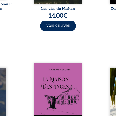
Tome I :
s
Les vies de Nathan
Da
14,00
€
VOIR CE LIVRE
Nous sommes en 1979, soit 15
nfance
ans après le décès du
Au rév
se ses
patriarche Anatole-Eustache.
décou
reinte
La famille devra affronter non
sédui
, sans
seulement un inconnu qui rôde
tren
tidien
autour du domaine et dont
comm
ladie
Firmin, le fidèle majordome,
nouve
dicale
redoute les visites, le passé
dans 
tions.
encombrant d’Anatole-
toute
ue les
Eustache, la malédiction
eux, 
t : la
familiale, mais aussi la toute-
brûl