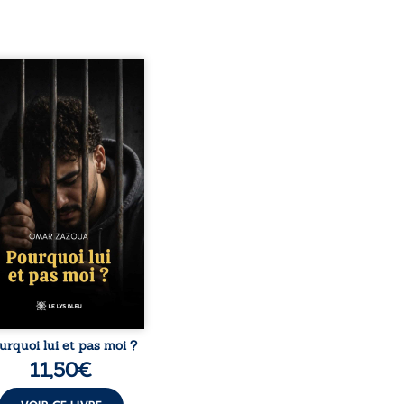
quoi lui et pas moi ?
te le parcours de l’auteur
é par les mauvais choix,
hute et l’épreuve de
ermement. Mais il dévoile
ment les espoirs qui lui
ermis de ne pas renoncer.
elà d’une histoire
onnelle, ce témoignage
rroge le destin, la
nsabilité, la résilience et
possibilité de se
nstruire malgré les
obstacles. Un ouvrage ...
urquoi lui et pas moi ?
11,50
€