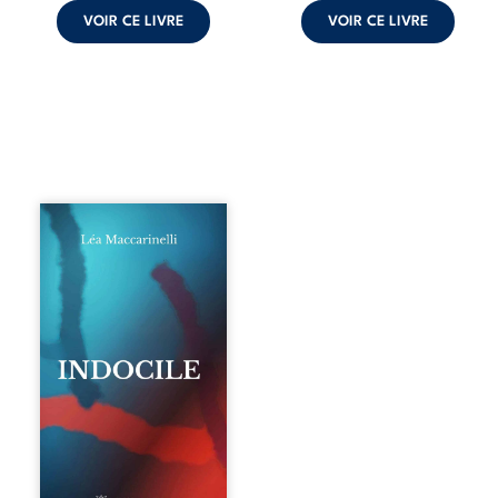
VOIR CE LIVRE
VOIR CE LIVRE
Quatre parties.
Quatre refus.
Quatre visages
d’une existence en
friction. Entre les
silences qu’on ne
déchiffre pas, les
amours qu’on
dérange, les corps
qu’on administre
et les liens qu’on
sabote, cet
ouvrage parle à
celles et ceux qui
vivent trop fort,