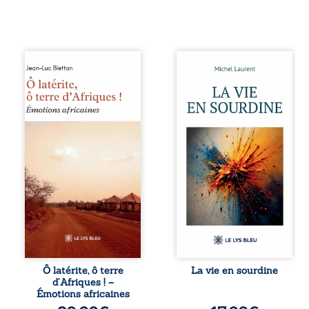
Ô latérite, ô terre
Nina et Pierre se
d’Afriques ! est un
sont rencontrés
hommage
très jeunes,
poétique et
presque par
authentique aux
hasard, et se sont
paysages, aux
aimés simplement,
rencontres et aux
persuadés que la
émotions brutes
présence de
d’un continent en
l’autre suffirait. Ils
reconstruction,
mènent une
entre traditions et
existence
modernité. Des
modeste, rythmée
souvenirs intimes
par le travail, la
– la pluie à
fatigue et les
Namoungou, le
silences. La mort
baobab de
de la mère de
Zagtouli – aux
Nina, chez qui ils
portraits
vivent, fragilise un
Ô latérite, ô terre
La vie en sourdine
marquants –
équilibre déjà
d’Afriques ! –
Thomas Sankara,
précaire. Puis
Émotions africaines
Hamadoun Dicko,
vient la naissance