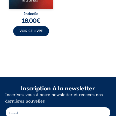
trop vrai, trop tôt.
Indocile est une
traversée. Une
Indocile
langue nue. Une
18,00
€
insurrection
calme. Une
déclaration
VOIR CE LIVRE
d’existence pour ...
Inscription à la newsletter
Inscrivez-vous à notre newsletter et recevez nos
dernières nouvelles.
E
E
-
-