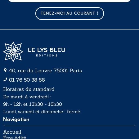
m
m
a
a
TENEZ-MOI AU COURANT !
i
i
l
l
*
40, rue du Louvre 75001 Paris
01 76 50 38 88
Horaires du standard
De mardi à vendredi :
9h - 12h et 13h30 - 16h30
Lundi, samedi et dimanche : fermé
Navigation
Accueil
Être édité