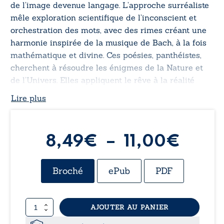
de l’image devenue langage. L’approche surréaliste
mêle exploration scientifique de l’inconscient et
orchestration des mots, avec des rimes créant une
harmonie inspirée de la musique de Bach, à la fois
mathématique et divine. Ces poésies, panthéistes,
cherchent à résoudre les énigmes de la Nature et
de l’Univers. Elles appliquent le rêve à la réalité
dans une vision mystique et métaphysique. Enfin,
Lire plus
influencées par Swedenborg et le mythe de la
Caverne de Platon, elles tentent de révéler la vérité
cachée du monde.
Plag
8,49
€
–
11,00
€
de
Broché
ePub
PDF
prix :
quantité
AJOUTER AU PANIER
8,49
de