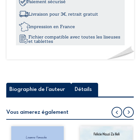
Quidam
Paiement sécurisé
à
Livraison pour 3€, retrait gratuit
11,0
Impression en France
Fichier compatible avec toutes les liseuses
et tablettes
Biographie de l'auteur
Détails
Vous aimerez également
Les silhouettes de
Auberge de la
la rue donne la
maison de la