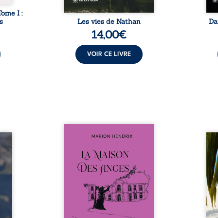
Tome I :
s
Les vies de Nathan
Da
14,00
€
VOIR CE LIVRE
Nous sommes en 1979, soit 15
nfance
ans après le décès du
Au rév
se ses
patriarche Anatole-Eustache.
décou
reinte
La famille devra affronter non
sédui
, sans
seulement un inconnu qui rôde
tren
tidien
autour du domaine et dont
comm
ladie
Firmin, le fidèle majordome,
nouve
dicale
redoute les visites, le passé
dans 
tions.
encombrant d’Anatole-
toute
ue les
Eustache, la malédiction
eux, 
t : la
familiale, mais aussi la toute-
brûl