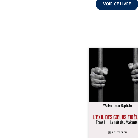
VOIR CE LIVRE
« Une nuit suffit parfoi
briser une famille…
certaines fidélités trav
les années. » Haïti, s
dictature des Duvalier. L
s’étend jusque dan
villages les plus recu
Bainet, Jean-Joël Joli mè
existence paisible av
famille. Chef de se
respecté, il refuse pourt
fermer les yeux sur l’inju
Mais, dans