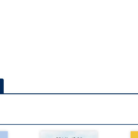
a rue
Auberge de la maison de la
En R