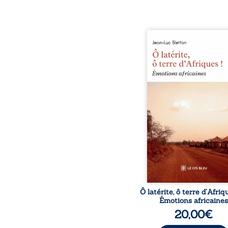
Ô latérite, ô terre d’Afri
est un hommage poétiq
authentique aux paysage
rencontres et aux émo
brutes d’un contine
reconstruction, e
traditions et modernit
souvenirs intimes – la p
Namoungou, le baob
Zagtouli – aux port
marquants – Thomas Sa
Hamadoun Dicko, le 
Biokou – l’auteur parta
instanta
Ô latérite, ô terre d’Afriq
Émotions africaines
20,00
€