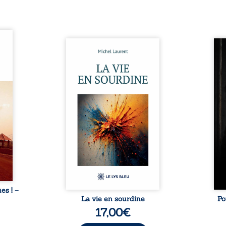
ques !
ue et
Nina et Pierre se sont
Pour
s, aux
rencontrés très jeunes,
racon
tions
presque par hasard, et se sont
marqu
nt en
aimés simplement, persuadés
la c
ntre
que la présence de l’autre
l’enf
é. Des
suffirait. Ils mènent une
égale
luie à
existence modeste, rythmée
ont p
ab de
par le travail, la fatigue et les
Au-d
raits
silences. La mort de la mère de
pers
nkara,
Nina, chez qui ils vivent,
inte
Vieux
fragilise un équilibre déjà
respo
ge des
précaire. Puis vient la
la 
nés ...
naissance de leur enfant, et le
reco
basculement. ...
ues ! –
La vie en sourdine
Po
17,00
€