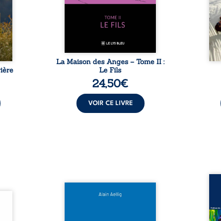
sement
puissance de Gauthier. Mais
secre
pas ...
comment dompter cet enfant
l’imp
avant qu’il ...
La Maison des Anges – Tome II :
ière
Le Fils
24,50
€
VOIR CE LIVRE
Assas
Et si le naufrage n’avait pas
La vi
l’été,
emporté tous ses secrets ? À
de ca
 de la
bord du Titanic, lors du voyage
enri
urs de
inaugural en 1912, un meurtre
témo