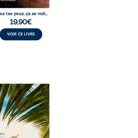
ns tes yeux, ça se voit…
19,90
€
VOIR CE LIVRE
eil, Pierre, jeune retraité,
vre qu’il est devenu une
sante femme métissée de
te ans. À peine a-t-il
encé à apprivoiser ce
au corps qu’Ange surgit
sa vie et fait vaciller
s ses certitudes. Entre
l’attirance est immédiate,
ante jusqu’à ce qu’un