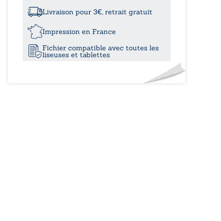
à
voyage
infini
Livraison pour 3€, retrait gratuit
-
14,50
À
Impression en France
une
Fichier compatible avec toutes les
belle
liseuses et tablettes
rose
parmi
les
iris