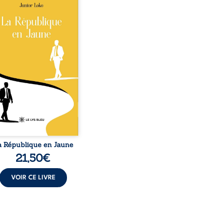
o, la naissance de
ux de races différentes
verse l’ordre établi :
r est Noir et Junior est
c, bien que nés d’un
e de Noirs. Très vite,
nement attire les médias
nationaux et transforme
bé blanc en une figure
matique sacrée, investie,
 certains, d’une mission
trice. Cependant, sous
couvert de ...
a République en Jaune
21,50
€
VOIR CE LIVRE