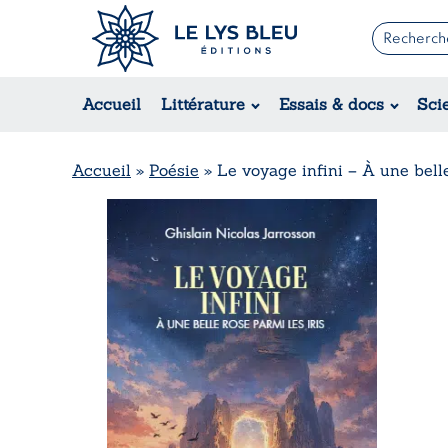
Romans
Contemporain
Accueil
Littérature
Essais & docs
Sci
Suspense / Thriller / Policier
Fantastique
Science-fiction
Accueil
»
Poésie
»
Le voyage infini – À une belle