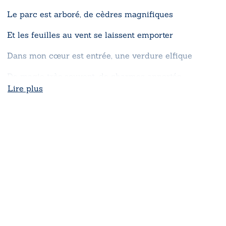
Le parc est arboré, de cèdres magnifiques
Et les feuilles au vent se laissent emporter
Dans mon cœur est entrée, une verdure elfique
De magie très souvent, de charmes apportés
Lire plus
Je pense à la beauté, de votre doux visage
Votre charme certain vient souvent m’envoûter
Alors en aparté, pour vous je l’envisage
De vous écrire encore, un vers d’éternité
Reflétant votre teint, que vous savez porter
Offrez-moi cet accord, que je veux vous porter »