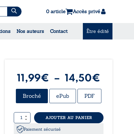
0 article
Accès privé
es & Contes
tions
Nos auteurs
Contact
Être édité
CONSULTEZ NOS
MEILLEURES VENTES
Plage
11,99
€
–
14,50
€
de
Broché
ePub
PDF
prix :
quantité
AJOUTER AU PANIER
11,99€
de
Le
Paiement sécurisé