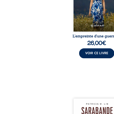
peur, l’isolement, l’épui
et le sentiment de ne 
L’empreinte d’une guerr
26,00
€
VOIR CE LIVRE
Aux chants crépitants de 
Sous le silence ouaté
neige en hiver, Au co