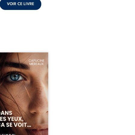
VOIR CE LIVRE
ze ans, Violette peine à
ver sa place dans la
été. Entre timidité,
ueries et peur du
ent, elle avance avec le
ment d’être différente,
 comprendre pleinement
i l’habite. Sa rencontre
 Louise bouleverse ses
udes et fait naître en elle
émotions longtemps
ulées. Des années plus
 alors qu’elle s’apprête à ...