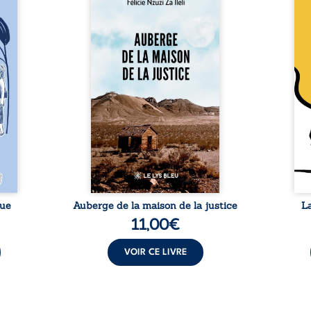
 six
justice est un récit-
Cong
ires,
témoignage consacré au
jumea
s, des
parcours exemplaire de Mbala
boule
es qui
Zi Nkuaku Lema Félix.
Senio
nir à
Magistrat intègre, fervent
Blan
avers
défenseur des droits humains
coupl
invite
et de l’indépendance
l’évé
férent
judiciaire, il voit sa carrière de
inter
i nous
trente-quatre ans brutalement
le bé
qui se
brisée par une révocation
emblé
rences
arbitraire en 2009, plongeant
selon
lement
sa vie dans un chaos matériel
salva
tre ...
et moral. À ...
rue
Auberge de la maison de la justice
L
11,00
€
VOIR CE LIVRE