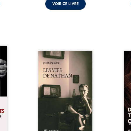
VOIR CE LIVRE
s pour
 mais
Les vies de Nathan est un
À sei
ersent
recueil de poésie né en trois
trou
ous la
jours, au printemps 2026. Pour
soci
a peur
la première fois, Stéphane Ezra,
moq
s les
médium, a pu communiquer
jugem
lés. À
avec son père, disparu depuis
senti
ne une
plus de vingt ans et qu’il n’a
sans
ec sa
jamais connu. De ce dialogue
ce qu
ction
par-delà la mort naissent des
avec
ant de
poèmes qui retracent une vie
certit
stice.
marquée par la Seconde
des 
 un ...
Guerre mondiale, une identité
refo
juive brisée, la guerre ...
tard,