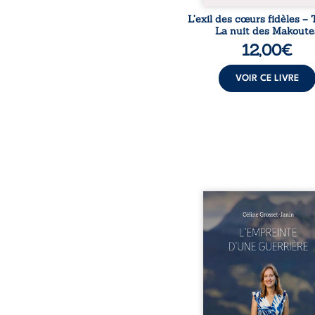
L’exil des cœurs fidèles – 
La nuit des Makoute
12,00
€
VOIR CE LIVRE
Que reste-t-il de l’e
lorsque la maladie impo
propres règles ? L’emp
d’une guerrière livre
détour, le récit d’un quo
bouleversé par la ma
chronique, l’errance mé
et de longues hospitalisa
L’auteure y raconte ce q
dossiers médicaux taisen