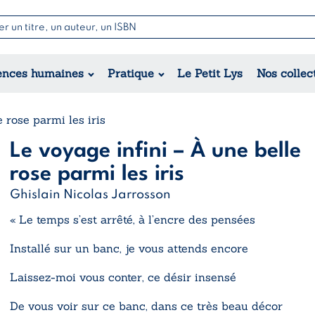
Nouvell
Poésie
Romance
Jeunesse
ences humaines
Pratique
Le Petit Lys
Nos collec
Théâtre
Érotique
Historique
Régional
 rose parmi les iris
Le voyage infini – À une belle
rose parmi les iris
Ghislain Nicolas Jarrosson
« Le temps s’est arrêté, à l’encre des pensées
Installé sur un banc, je vous attends encore
Laissez-moi vous conter, ce désir insensé
De vous voir sur ce banc, dans ce très beau décor