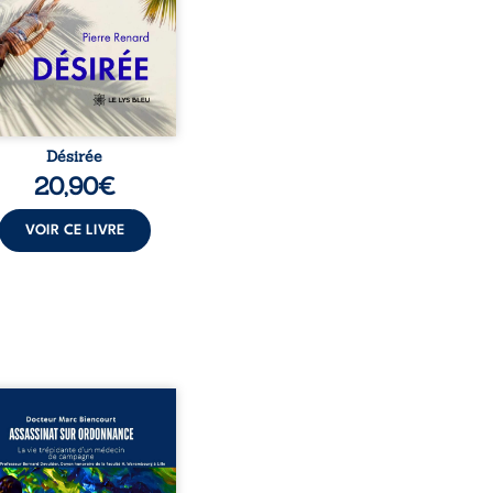
t familial fasse planer
ensable : et s’ils étaient
demi-frère et ...
Désirée
20,90
€
VOIR CE LIVRE
sinat sur ordonnance –
e trépidante d’un médecin
mpagne est la réédition
chie et actualisée du
ignage du Docteur Marc