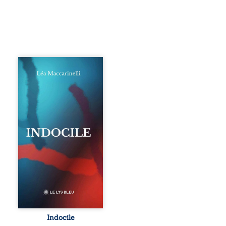
Quatre parties.
Quatre refus.
Quatre visages
d’une existence en
friction. Entre les
silences qu’on ne
déchiffre pas, les
amours qu’on
dérange, les corps
qu’on administre
et les liens qu’on
sabote, cet
ouvrage parle à
celles et ceux qui
vivent trop fort,
trop vrai, trop tôt.
Indocile est une
traversée. Une
Indocile
langue nue. Une