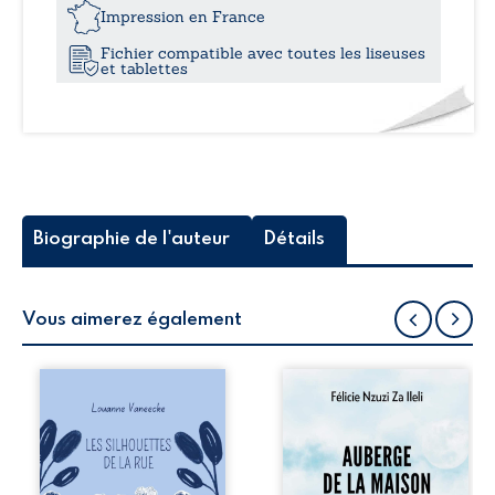
12,0
Impression en France
Fichier compatible avec toutes les liseuses
et tablettes
Biographie de l'auteur
Détails
Vous aimerez également
Les silhouettes de
Auberge de la
la rue donne la
maison de la
parole à six
justice est un
personnages
récit-témoignage
ordinaires,
consacré au
traversés par des
parcours