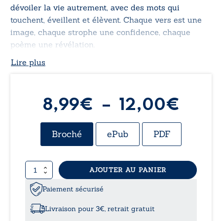
dévoiler la vie autrement, avec des mots qui
touchent, éveillent et élèvent. Chaque vers est une
image, chaque strophe une confidence, chaque
poème une révélation.
Lire plus
Plag
8,99
€
–
12,00
€
de
Broché
ePub
PDF
prix :
quantité
AJOUTER AU PANIER
8,99
de
Bouteille
Paiement sécurisé
à
de
vers
Livraison pour 3€, retrait gratuit