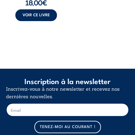
18,00
€
insurrection
calme. Une
déclaration
VOIR CE LIVRE
d’existence pour ...
Inscription à la newsletter
Inscrivez-vous à notre newsletter et recevez nos
dernières nouvelles.
E
E
-
-
m
m
a
a
TENEZ-MOI AU COURANT !
i
i
l
l