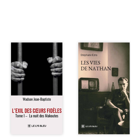
« Une nuit suffit
Les vies de
parfois pour briser
Nathan est un
une famille… mais
recueil de poésie
certaines fidélités
né en trois jours,
traversent les
au printemps
années. » Haïti,
2026. Pour la
sous la dictature
première fois,
des Duvalier. La
Stéphane Ezra,
peur s’étend
médium, a pu
jusque dans les
communiquer
villages les plus
avec son père,
reculés. À Bainet,
disparu depuis
Jean-Joël Joli
plus de vingt ans
mène une
et qu’il n’a jamais
existence paisible
connu. De ce
avec sa famille.
dialogue par-delà
Chef de section
la mort naissent