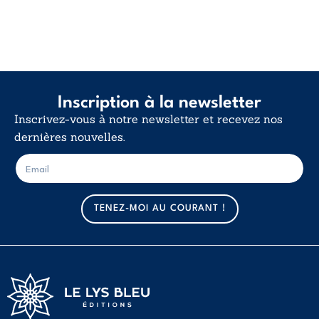
Inscription à la newsletter
Inscrivez-vous à notre newsletter et recevez nos
dernières nouvelles.
E
E
-
-
m
m
a
a
TENEZ-MOI AU COURANT !
i
i
l
l
*