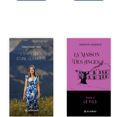
Que reste-t-il de
Nous sommes en
l’enfance lorsque
1979, soit 15 ans
la maladie impose
après le décès du
ses propres règles
patriarche
? L’empreinte
Anatole-Eustache.
d’une guerrière
La famille devra
livre, sans détour,
affronter non
le récit d’un
seulement un
quotidien
inconnu qui rôde
bouleversé par la
autour du
maladie
domaine et dont
chronique,
Firmin, le fidèle
l’errance médicale
majordome,
et de longues
redoute les visites,
hospitalisations.
le passé
L’auteure y
encombrant
raconte ce que les
d’Anatole-