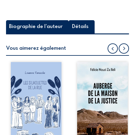
Biographie de l'auteur
Détails
Vous aimerez également
Les silhouettes de
Auberge de la
la rue donne la
maison de la
parole à six
justice est un
personnages
récit-témoignage
ordinaires,
consacré au
traversés par des
parcours
pensées, des
exemplaire de
émotions et des
Mbala Zi Nkuaku
silences qui
Lema Félix.
pourraient
Magistrat intègre,
appartenir à
fervent défenseur
chacun de nous. À
des droits
travers leurs
humains et de
parcours, ce
l’indépendance