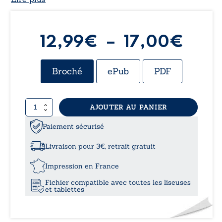
Plag
12,99
€
–
17,00
€
de
Broché
ePub
PDF
prix 
quantité
AJOUTER AU PANIER
12,9
de
Livret
Paiement sécurisé
à
A
comme
Livraison pour 3€, retrait gratuit
Anecdotes
17,
Impression en France
Fichier compatible avec toutes les liseuses
et tablettes