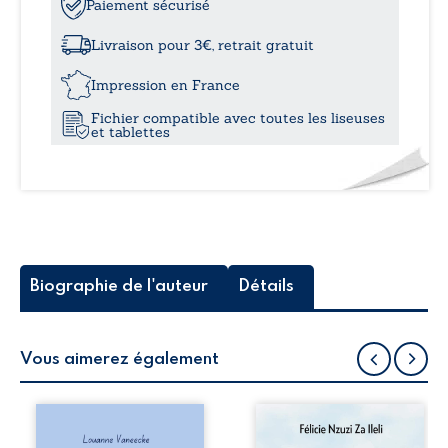
Mes
Paiement sécurisé
à
malheurs,
ma
Livraison pour 3€, retrait gratuit
vie
12,0
Impression en France
Fichier compatible avec toutes les liseuses
et tablettes
Biographie de l'auteur
Détails
Vous aimerez également
Les silhouettes de
Auberge de la
la rue donne la
maison de la