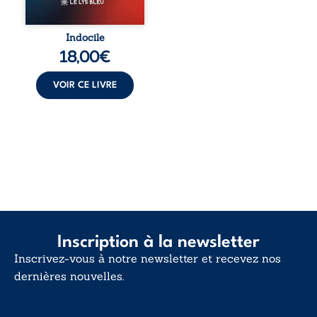
trop vrai, trop tôt.
Indocile est une
traversée. Une
Indocile
langue nue. Une
18,00
€
insurrection
calme. Une
déclaration
VOIR CE LIVRE
d’existence pour ...
Inscription à la newsletter
Inscrivez-vous à notre newsletter et recevez nos
dernières nouvelles.
E-mail