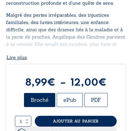
reconstruction profonde et d’une quête de sens.
Malgré des pertes irréparables, des injustices
familiales, des luttes intérieures, une enfance
difficile, ainsi que des drames liés à la maladie et à
la perte de proches, Angélique des Cendres parvient
à se relever. Elle renaît des cendres, plus forte et
plus résiliente que jamais.
Lire plus
Plag
8,99
€
–
12,00
€
de
Broché
ePub
PDF
prix :
quantité
AJOUTER AU PANIER
8,99
de