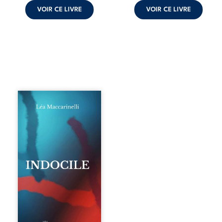
VOIR CE LIVRE
VOIR CE LIVRE
Quatre parties.
Quatre refus.
Quatre visages
d’une existence en
friction. Entre les
silences qu’on ne
déchiffre pas, les
amours qu’on
dérange, les corps
qu’on administre
et les liens qu’on
sabote, cet
ouvrage parle à
celles et ceux qui
vivent trop fort,