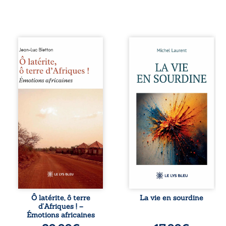
Ô latérite, ô terre
Nina et Pierre se
d’Afriques ! est un
sont rencontrés
hommage
très jeunes,
poétique et
presque par
authentique aux
hasard, et se sont
paysages, aux
aimés simplement,
rencontres et aux
persuadés que la
émotions brutes
présence de
d’un continent en
l’autre suffirait. Ils
reconstruction,
mènent une
entre traditions et
existence
modernité. Des
modeste, rythmée
souvenirs intimes
par le travail, la
– la pluie à
fatigue et les
Namoungou, le
silences. La mort
baobab de
de la mère de
Zagtouli – aux
Nina, chez qui ils
portraits
vivent, fragilise un
Ô latérite, ô terre
La vie en sourdine
marquants –
équilibre déjà
d’Afriques ! –
Thomas Sankara,
précaire. Puis
Émotions africaines
Hamadoun Dicko,
vient la naissance