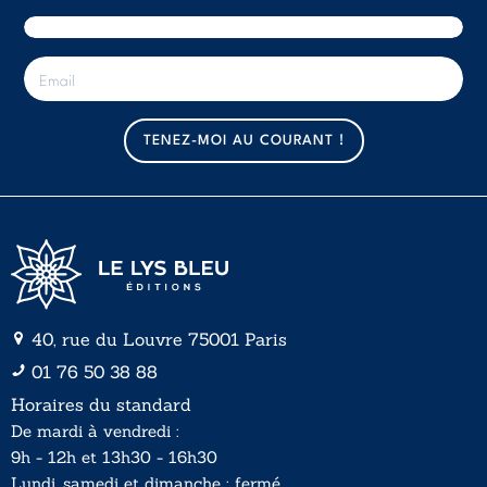
E
-
m
a
TENEZ-MOI AU COURANT !
i
l
*
40, rue du Louvre 75001 Paris
01 76 50 38 88
Horaires du standard
De mardi à vendredi :
9h - 12h et 13h30 - 16h30
Lundi, samedi et dimanche : fermé