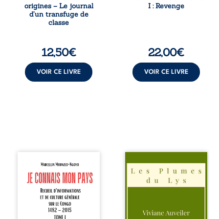
mondes, l’homme
Chef d’une famille
origines – Le journal
I : Revenge
réalise que les
de Nomads, Juan
d’un transfuge de
succès
porte lui aussi le
classe
professionnels ne
poids ...
guérissent ni ...
12,50
€
22,00
€
VOIR CE LIVRE
VOIR CE LIVRE
Je connais mon
Trois récits, trois
pays se présente
existences saisies
comme une œuvre
à l’instant où tout
de transmission et
bascule. Une
d’éveil civique,
amitié meurtrie
destinée à raviver
cherche
la mémoire
l’apaisement, un