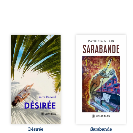
Au réveil, Pierre,
Aux chants
jeune retraité,
crépitants de l’été,
découvre qu’il est
Sous le silence
devenu une
ouaté de la neige
séduisante femme
en hiver, Au cours
métissée de trente
de nuits pâles,
ans. À peine a-t-il
Dans la clarté
commencé à
bienveillante de la
apprivoiser ce
lune, Rêves,
nouveau corps
pensées, révoltes
qu’Ange surgit
et espoirs… Des
dans sa vie et fait
mots s’assemblent,
vaciller toutes ses
colorés, rebelles
certitudes. Entre
aux règles de la
eux, l’attirance est
poésie, mais
immédiate,
chantant en
brûlante jusqu’à
rythme. Ils
ce qu’un secret
forment une
Désirée
Sarabande
familial fasse
sarabande,