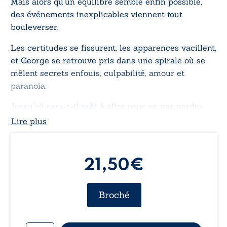
Mais alors qu’un équilibre semble enfin possible,
des événements inexplicables viennent tout
bouleverser.
Les certitudes se fissurent, les apparences vacillent,
et George se retrouve pris dans une spirale où se
mêlent secrets enfouis, culpabilité, amour et
paranoïa.
Jusqu’où sera-t-il prêt à aller pour ne pas perdre
ceux qu’il aime ?
Lire plus
Dans cette quête de vérité, certains choix pourraient
bien sauver des vies… ou les condamner à jamais.
21,50
€
Broché