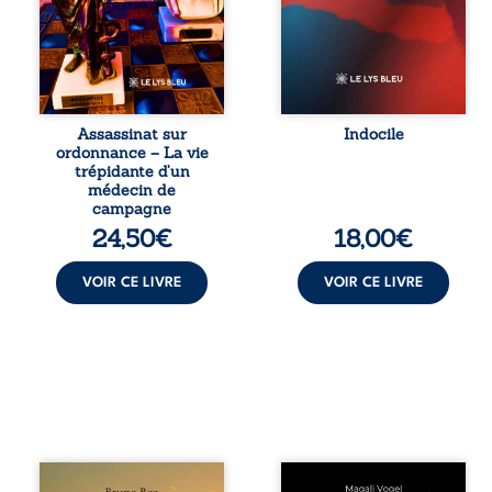
famille, qui revient
sabote, cet
sur son parcours
ouvrage parle à
médical, syndical
celles et ceux qui
et ordinal. Depuis
vivent trop fort,
septembre 2013, il
trop vrai, trop tôt.
raconte le long
Indocile est une
combat qui l’a
traversée. Une
Assassinat sur
Indocile
conduit à être
langue nue. Une
ordonnance – La vie
écarté du corps
insurrection
trépidante d’un
médical, malgré
calme. Une
médecin de
une décision de
déclaration
campagne
première instance
d’existence pour ...
24,50
€
18,00
€
...
VOIR CE LIVRE
VOIR CE LIVRE
Composé en
Qui prend soin de