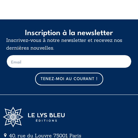
Inscription à la newsletter
Inscrivez-vous à notre newsletter et recevez nos
dernières nouvelles.
E
E
-
-
m
m
a
a
TENEZ-MOI AU COURANT !
i
i
l
l
*
40, rue du Louvre 75001 Paris