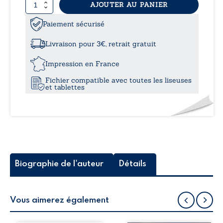
quantité
AJOUTER AU PANIER
de
La
Paiement sécurisé
demoiselle
de
Livraison pour 3€, retrait gratuit
l’autoroute
Impression en France
Fichier compatible avec toutes les liseuses
et tablettes
Biographie de l'auteur
Détails
Vous aimerez également