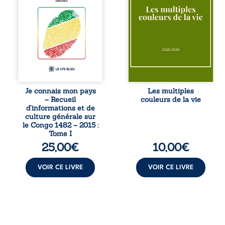
congolaise. En
couple vacillant
retraçant les
recouvre
grandes étapes de
l’espérance, tandis
l’histoire
qu’une femme
nationale, il
interroge les faux
entend combattre
éclats des fêtes
l’ignorance, le
pour en retrouver
repli identitaire et
le sens profond.
l’affaiblissement
Entre souvenirs,
du sentiment
blessures et
patriotique.
désillusions, Les
Je connais mon pays
Les multiples
Accessible à tous,
multiples couleurs
– Recueil
couleurs de la vie
ce recueil offre
de la vie explore la
d’informations et de
des repères
force des liens, le
culture générale sur
essentiels pour
poids des non-dits
le Congo 1482 – 2015 :
mieux
et la ...
Tome I
comprendre le ...
25,00
€
10,00
€
VOIR CE LIVRE
VOIR CE LIVRE