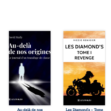
Né dans un milieu
Revenge est à la
populaire où la
tête des
violence et les
Diamond’s, un clan
fractures
de motards aussi
familiales tenaient
réputé et respecté
lieu de destin,
que redouté dans
David a choisi la
tout le pays. Rien
rupture. Très tôt,
ne la prédestinait
l’école et les livres
à cette vie, mais
deviennent ses
les épreuves ont
armes de survie, le
forgé une femme
moteur d’une
dure, inaccessible
lente ascension
et résolue à ne
sociale. S’arracher
jamais dévoiler
à ses racines
ses faiblesses,
exige pourtant un
jusqu’à ce que le
prix invisible. Pris
mystérieux Juan
entre deux
croise sa route.
Au-delà de nos
Les Diamond’s – Tome