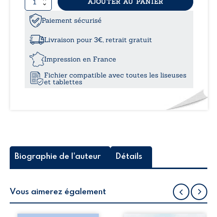
quantité
AJOUTER AU PANIER
de
Bos,
Paiement sécurisé
le
sophiste
Livraison pour 3€, retrait gratuit
de
l’anglais
Impression en France
Fichier compatible avec toutes les liseuses
et tablettes
Biographie de l'auteur
Détails
Vous aimerez également