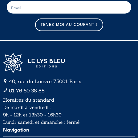
E
E
-
-
m
m
a
a
TENEZ-MOI AU COURANT !
i
i
l
l
*
40, rue du Louvre 75001 Paris
01 76 50 38 88
Horaires du standard
De mardi à vendredi :
9h - 12h et 13h30 - 16h30
Lundi, samedi et dimanche : fermé
Navigation