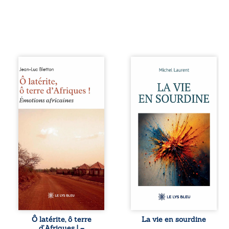
Ô latérite, ô terre
Nina et Pierre se
d’Afriques ! est un
sont rencontrés
hommage
très jeunes,
poétique et
presque par
authentique aux
hasard, et se sont
paysages, aux
aimés simplement,
rencontres et aux
persuadés que la
émotions brutes
présence de
d’un continent en
l’autre suffirait. Ils
reconstruction,
mènent une
entre traditions et
existence
modernité. Des
modeste, rythmée
souvenirs intimes
par le travail, la
– la pluie à
fatigue et les
Namoungou, le
silences. La mort
baobab de
de la mère de
Zagtouli – aux
Nina, chez qui ils
portraits
vivent, fragilise un
Ô latérite, ô terre
La vie en sourdine
marquants –
équilibre déjà
d’Afriques ! –