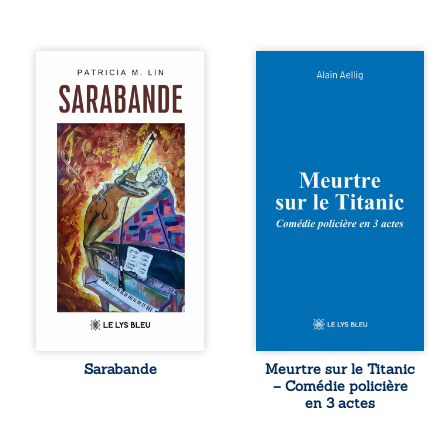
Aux chants
Et si le naufrage
crépitants de l’été,
n’avait pas
Sous le silence
emporté tous ses
ouaté de la neige
secrets ? À bord
en hiver, Au cours
du Titanic, lors du
de nuits pâles,
voyage inaugural
Dans la clarté
en 1912, un
bienveillante de la
meurtre est
lune, Rêves,
commis. Le drame
pensées, révoltes
disparaît avec le
et espoirs… Des
navire, englouti
mots s’assemblent,
dans les
colorés, rebelles
profondeurs de
aux règles de la
l’Atlantique. Sept
poésie, mais
décennies plus
chantant en
tard, la
rythme. Ils
découverte de
forment une
l’épave fait
Sarabande
Meurtre sur le Titanic
sarabande,
resurgir un secret
– Comédie policière
passionnée
que l’on croyait
en 3 actes
souvent, plus ...
perdu. Dans un
coffre mystérieux,
des indices