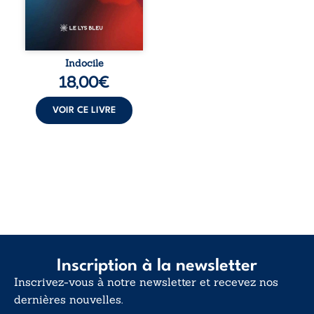
celles et ceux qui
vivent trop fort,
trop vrai, trop tôt.
Indocile est une
traversée. Une
Indocile
langue nue. Une
18,00
€
insurrection
calme. Une
déclaration
VOIR CE LIVRE
d’existence pour ...
Inscription à la newsletter
Inscrivez-vous à notre newsletter et recevez nos
dernières nouvelles.