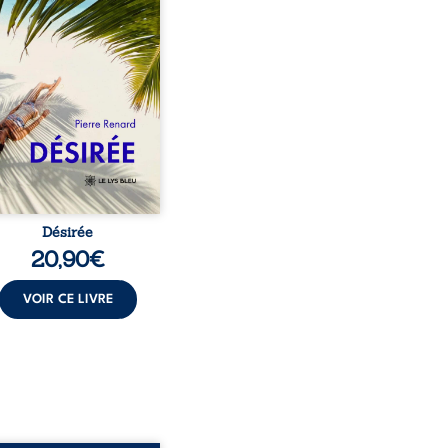
encé à apprivoiser ce
au corps qu’Ange surgit
sa vie et fait vaciller
s ses certitudes. Entre
l’attirance est immédiate,
ante jusqu’à ce qu’un
t familial fasse planer
ensable : et s’ils étaient
demi-frère et ...
Désirée
20,90
€
VOIR CE LIVRE