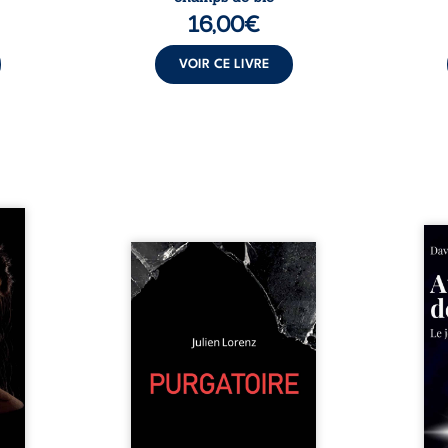
16,00
€
VOIR CE LIVRE
les et
nfions
Né da
re la
Vingt années d’écriture, de
la vi
 des
blessures, d’émotions et de
famil
ue une
pensées se rencontrent dans
dest
onne :
ce recueil profondément
ruptur
ires,
intime. Entre nouvelles
livre
ent,
autobiographiques, poèmes
survi
tes… À
bruts, pamphlets et réflexions
ascen
nages
philosophiques, chaque texte
ses r
ropre
ouvre une porte sur
prix 
l lève
l’existence. Ici, nul ordre
monde
une ...
imposé : chaque page peut
les s