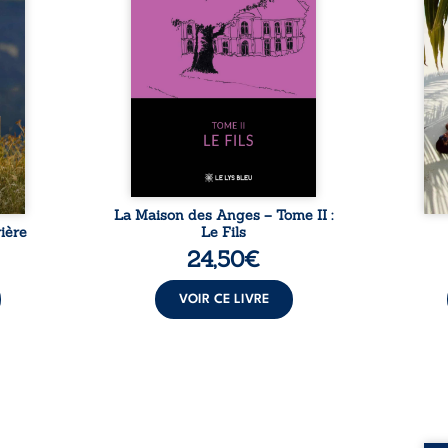
tidien
autour du domaine et dont
comm
ladie
Firmin, le fidèle majordome,
nouve
dicale
redoute les visites, le passé
dans 
tions.
encombrant d’Anatole-
toute
ue les
Eustache, la malédiction
eux, 
t : la
familiale, mais aussi la toute-
brûl
sement
puissance de Gauthier. Mais
secre
pas ...
comment dompter cet enfant
l’imp
avant qu’il ...
La Maison des Anges – Tome II :
ière
Le Fils
24,50
€
VOIR CE LIVRE