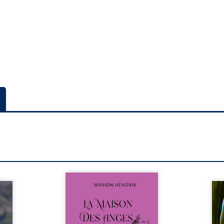
Nous sommes en 1979, soit 15
nfance
ans après le décès du
Au rév
se ses
patriarche Anatole-Eustache.
décou
reinte
La famille devra affronter non
sédui
, sans
seulement un inconnu qui rôde
tren