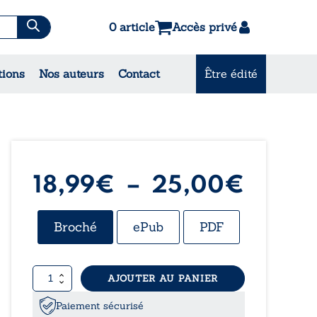
0 article
Accès privé
es & Contes
tions
Nos auteurs
Contact
Être édité
CONSULTEZ NOS
MEILLEURES VENTES
Plage
18,99
€
–
25,00
€
de
Broché
ePub
PDF
prix :
quantité
AJOUTER AU PANIER
18,99
de
L’amour
Paiement sécurisé