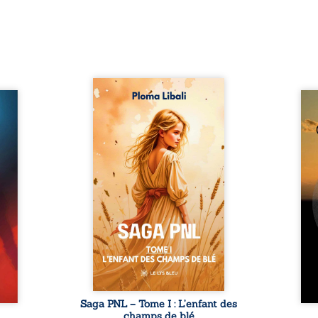
Autrefois, les champs
refus.
d’Atlantis vibraient sous le
Compo
stence
vent et les enfants couraient
obscu
lences
dans les blés. Puis la couronne
les 
s, les
plia le genou, livrant son
natur
, les
peuple à l’ombre d’Ivorny. À
par
et les
Atove, Luwel aurait pu
perso
uvrage
disparaître dans les ruines de
obs
x qui
son destin ; pourtant, sous les
tradu
i, trop
pierres d’un temple oublié, des
les r
ersée.
rebelles lui tendirent la main.
d’une
 Une
Parmi eux, Atos, général sans
sensi
. Une
trône mais habité par ...
monde
our ...
c
Saga PNL – Tome I : L’enfant des
champs de blé