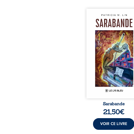
Aux chants crépitants de 
Sous le silence ouaté
neige en hiver, Au co
nuits pâles, Dans la 
bienveillante de la lune, 
pensées, révoltes et es
Des mots s’assemblent, co
rebelles aux règles 
poésie, mais chanta
rythme. Ils formen
sarabande, passionnée so
Sarabande
21,50
€
VOIR CE LIVRE