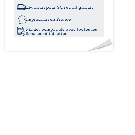
à
est
dans
Livraison pour 3€, retrait gratuit
le
25,0
pré…
Impression en France
toire
Fichier compatible avec toutes les
liseuses et tablettes