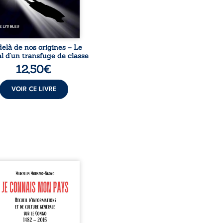
guérissent ni ...
elà de nos origines – Le
l d’un transfuge de classe
12,50
€
VOIR CE LIVRE
onnais mon pays se
nte comme une œuvre de
mission et d’éveil civique,
née à raviver la mémoire
laise. En retraçant les
es étapes de l’histoire
nale, il entend combattre