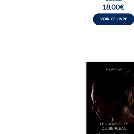
18,00
€
VOIR CE LIVRE
Qui prend soin de cel
ceux auxquels nous co
nos enfants ? Derriè
douceur apparente
maisons d’accueil se jo
réalité que nul ne soupç
rémunérations dériso
solitude, épuisem
responsabilités écrasan
travers des témoig
saisissants et sa p
expérience, Magali Voge
le voile sur les coulisses d’