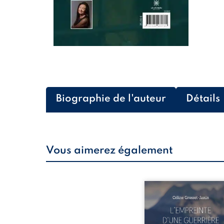
Biographie de l'auteur
Détails
Vous aimerez également
Que reste-t-il de l’e
lorsque la maladie impo
propres règles ? L’emp
d’une guerrière livre