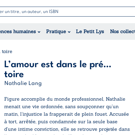
Nouvell
Poésie
Romance
Jeunesse
ences humaines
Pratique
Le Petit Lys
Nos collec
Théâtre
Érotique
Historique
Régional
 toire
L’amour est dans le pré…
toire
Nathalie Lang
Figure accomplie du monde professionnel, Nathalie
menait une vie ordonnée, sans soupçonner qu’un
matin, l’injustice la frapperait de plein fouet. Accusée
à tort, arrêtée, puis condamnée sur la seule base
d’une intime conviction, elle se retrouve projetée dans