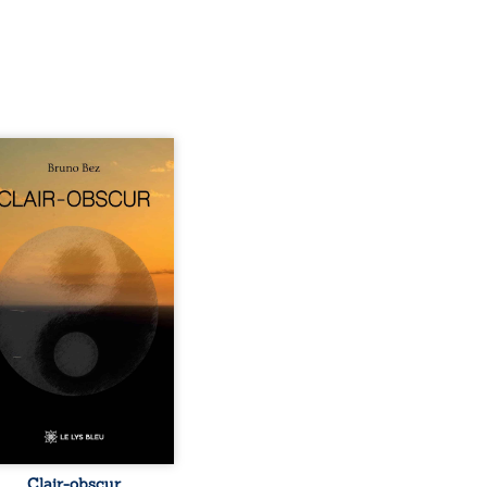
sé en alexandrins, Clair-
r aborde la spiritualité,
relations humaines, la
e et les territoires à
tir d’expériences
nnelles. Entre clarté et
curité, les poèmes
isent les observations et
essentis façonnés au fil
 vie. Ils portent un regard
ble sur l’existence et le
 contemporain, invitant
hacun à questionner ses ...
Clair-obscur