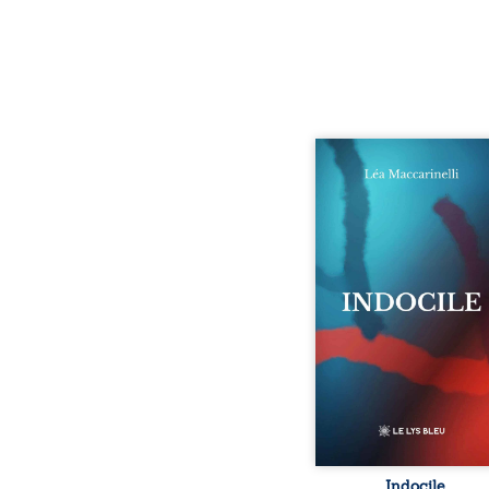
Quatre parties. Quatre 
Quatre visages d’une exi
en friction. Entre les si
qu’on ne déchiffre pa
amours qu’on dérange
corps qu’on administre 
liens qu’on sabote, cet o
parle à celles et ceu
vivent trop fort, trop vra
tôt. Indocile est une trav
Une langue nue.
insurrection calme
déclaration d’existence p
Indocile