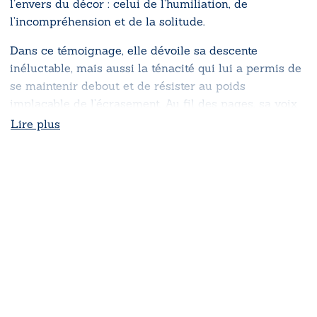
l’envers du décor : celui de l’humiliation, de
l’incompréhension et de la solitude.
Dans ce témoignage, elle dévoile sa descente
inéluctable, mais aussi la ténacité qui lui a permis de
se maintenir debout et de résister au poids
implacable de l’écrasement. Au fil des pages, sa voix
résonne comme un cri de révolte contre les dérives
Lire plus
d’un système aveugle, mais aussi comme une
déclaration de survie, de dignité et de renaissance.
Ce récit n’est pas seulement l’histoire d’une chute,
mais celle d’une reconstruction portée par la
puissance des mots.