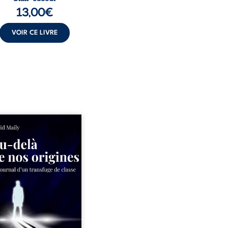
13,00
€
VOIR CE LIVRE
ns un milieu populaire où
olence et les fractures
iales tenaient lieu de
in, David a choisi la
e. Très tôt, l’école et les
s deviennent ses armes de
e, le moteur d’une lente
sion sociale. S’arracher à
acines exige pourtant un
invisible. Pris entre deux
s, l’homme réalise que
uccès professionnels ne