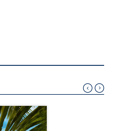
eil, Pierre, jeune retraité,
vre qu’il est devenu une
sante femme métissée de
te ans. À peine a-t-il