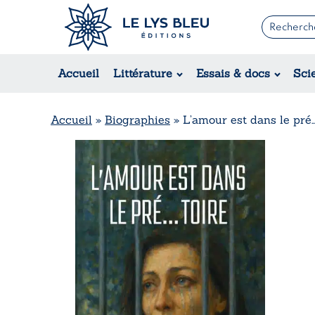
Romans
Contemporain
Accueil
Littérature
Essais & docs
Sci
Suspense / Thriller / Policier
Fantastique
Science-fiction
Accueil
»
Biographies
»
L’amour est dans le pré…