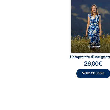
détour, le récit d’un quo
bouleversé par la ma
chronique, l’errance mé
et de longues hospitalisa
L’auteure y raconte ce q
dossiers médicaux taisen
peur, l’isolement, l’épui
et le sentiment de ne 
L’empreinte d’une guerr
26,00
€
VOIR CE LIVRE