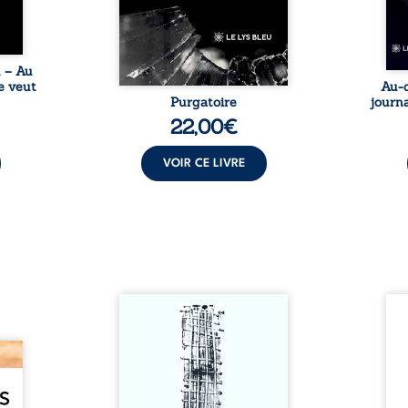
être choisie au hasard, comme
une rencontre inattendue sur
le chemin de la vie. ...
u – Au
e veut
Au-d
Purgatoire
journa
22,00
€
VOIR CE LIVRE
Sommes-nous vraiment libres
Je c
si chacun de nos actes s’inscrit
prése
dans une chaîne de causes ? À
trans
e des
travers une confrontation
desti
otards
entre les pensées d’Emmanuel
congo
té que
Kant et de Donald Davidson,
grand
. Rien
cet essai explore les liens entre
natio