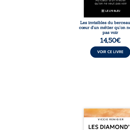
Les invisibles du bercea
cœur d’un métier qu’on n
pas voir
14,50
€
VOIR CE LIVRE
Revenge est à la têt
Diamond’s, un clan de m
aussi réputé et respec
redouté dans tout le pays