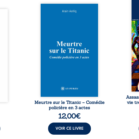
Assas
Et si le naufrage n’avait pas
La vi
l’été,
emporté tous ses secrets ? À
de ca
 de la
bord du Titanic, lors du voyage
enri
urs de
inaugural en 1912, un meurtre
témo
clarté
est commis. Le drame disparaît
Bienc
Rêves,
avec le navire, englouti dans
famil
poirs…
les profondeurs de l’Atlantique.
parco
lorés,
Sept décennies plus tard, la
ordi
de la
découverte de l’épave fait
2013,
nt en
resurgir un secret que l’on
qui l
t une
croyait perdu. Dans un coffre
corp
uvent,
mystérieux, des indices oubliés
décis
plus ...
...
Assas
Meurtre sur le Titanic – Comédie
vie t
policière en 3 actes
12,00
€
VOIR CE LIVRE