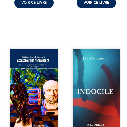
VOIR CE LIVRE
VOIR CE LIVRE
Assassinat sur
Quatre parties.
ordonnance – La
Quatre refus.
vie trépidante
Quatre visages
d’un médecin de
d’une existence en
campagne est la
friction. Entre les
réédition enrichie
silences qu’on ne
et actualisée du
déchiffre pas, les
témoignage du
amours qu’on
Docteur Marc
dérange, les corps
Biencourt, ancien
qu’on administre
médecin de
et les liens qu’on
famille, qui revient
sabote, cet
sur son parcours
ouvrage parle à
médical, syndical
celles et ceux qui
et ordinal. Depuis
vivent trop fort,