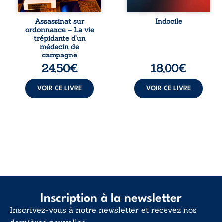
septembre 2013, il
trop vrai, trop tôt.
raconte le long
Indocile est une
combat qui l’a
traversée. Une
Assassinat sur
Indocile
conduit à être
langue nue. Une
ordonnance – La vie
écarté du corps
insurrection
trépidante d’un
médical, malgré
calme. Une
médecin de
une décision de
déclaration
campagne
première instance
d’existence pour ...
24,50
€
18,00
€
...
VOIR CE LIVRE
VOIR CE LIVRE
Inscription à la newsletter
Inscrivez-vous à notre newsletter et recevez nos