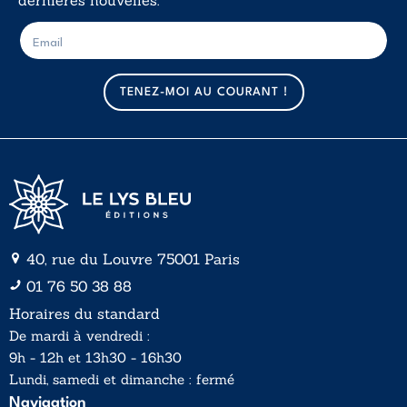
dernières nouvelles.
E
E
-
-
m
m
a
a
TENEZ-MOI AU COURANT !
i
i
l
l
*
40, rue du Louvre 75001 Paris
01 76 50 38 88
Horaires du standard
De mardi à vendredi :
9h - 12h et 13h30 - 16h30
Lundi, samedi et dimanche : fermé
Navigation