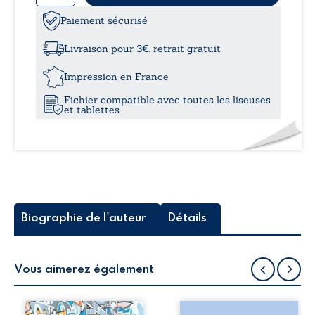
8,99
de
De
Paiement sécurisé
à
matinada
ou
Livraison pour 3€, retrait gratuit
La
11,0
grâce
Impression en France
du
Fichier compatible avec toutes les liseuses
matin
et tablettes
Biographie de l'auteur
Détails
Vous aimerez également