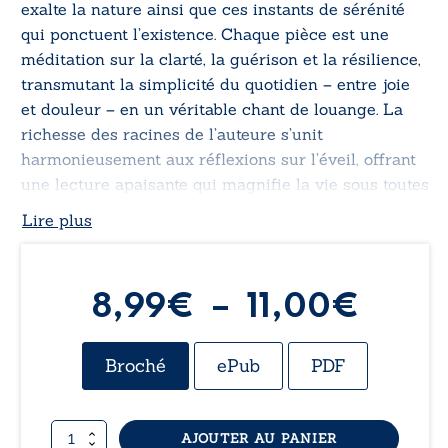
exalte la nature ainsi que ces instants de sérénité
qui ponctuent l’existence. Chaque pièce est une
méditation sur la clarté, la guérison et la résilience,
transmutant la simplicité du quotidien – entre joie
et douleur – en un véritable chant de louange. La
richesse des racines de l’auteure s’unit
harmonieusement aux réflexions sur l’éveil, offrant
une lecture apaisante qui magnifie la vie sous toutes
ses formes.
Lire plus
Plag
8,99
€
–
11,00
€
de
Broché
ePub
PDF
prix :
quantité
AJOUTER AU PANIER