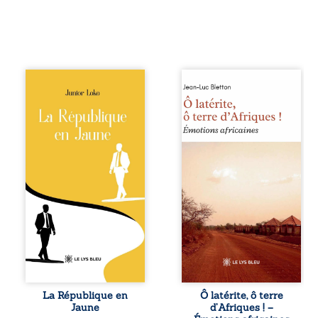
En République
Ô latérite, ô terre
Fédérale du
d’Afriques ! est un
Congo, la
hommage
naissance de
poétique et
jumeaux de races
authentique aux
différentes
paysages, aux
bouleverse l’ordre
rencontres et aux
établi : Senior est
émotions brutes
Noir et Junior est
d’un continent en
Blanc, bien que
reconstruction,
nés d’un couple de
entre traditions et
Noirs. Très vite,
modernité. Des
l’événement attire
souvenirs intimes
les médias
– la pluie à
internationaux et
Namoungou, le
transforme le
baobab de
bébé blanc en une
Zagtouli – aux
figure
portraits
La République en
Ô latérite, ô terre
emblématique
marquants –
Jaune
d’Afriques ! –
sacrée, investie,
Thomas Sankara,