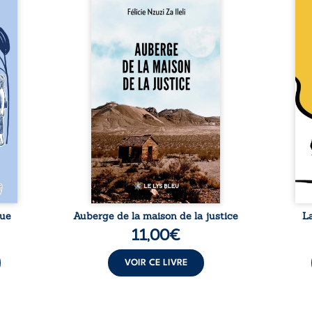
a rue
Auberge de la maison de la
En R
 six
justice est un récit-
Cong
ires,
témoignage consacré au
jumea
s, des
parcours exemplaire de Mbala
boule
es qui
Zi Nkuaku Lema Félix.
Senio
nir à
Magistrat intègre, fervent
Blan
avers
défenseur des droits humains
coupl
invite
et de l’indépendance
l’évé
férent
judiciaire, il voit sa carrière de
inter
i nous
trente-quatre ans brutalement
le bé
qui se
brisée par une révocation
emblé
rences
arbitraire en 2009, plongeant
selon
lement
sa vie dans un chaos matériel
salva
tre ...
et moral. À ...
rue
Auberge de la maison de la justice
L
11,00
€
VOIR CE LIVRE