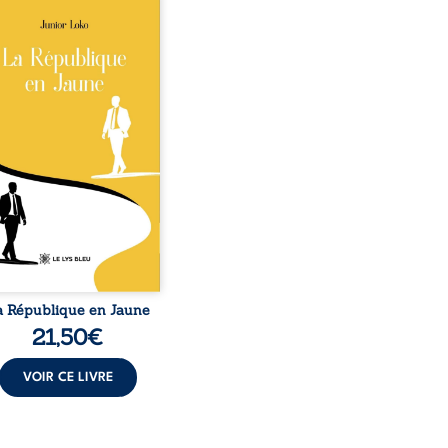
épublique Fédérale du
o, la naissance de
ux de races différentes
verse l’ordre établi :
r est Noir et Junior est
c, bien que nés d’un
e de Noirs. Très vite,
nement attire les médias
nationaux et transforme
bé blanc en une figure
matique sacrée, investie,
 certains, d’une mission
trice. Cependant, sous
couvert de ...
a République en Jaune
21,50
€
VOIR CE LIVRE