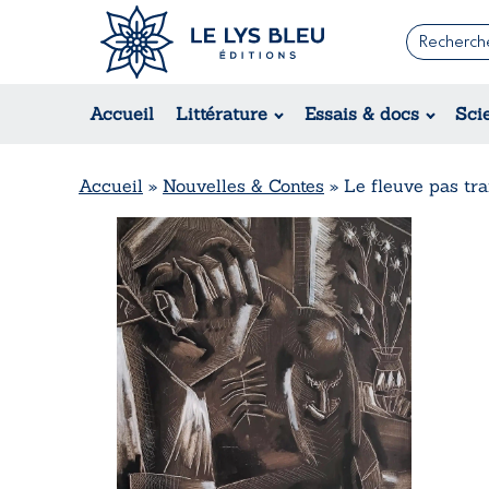
Romans
Contemporain
Accueil
Littérature
Essais & docs
Sci
Suspense / Thriller / Policier
Fantastique
Science-fiction
Accueil
»
Nouvelles & Contes
»
Le fleuve pas tra