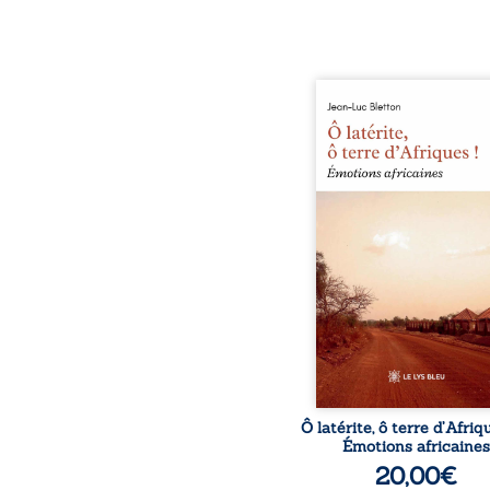
Ô latérite, ô terre d’Afri
est un hommage poétiq
authentique aux paysage
rencontres et aux émo
brutes d’un contine
reconstruction, e
traditions et modernit
souvenirs intimes – la p
Namoungou, le baob
Zagtouli – aux port
marquants – Thomas Sa
Hamadoun Dicko, le 
Biokou – l’auteur parta
instanta
Ô latérite, ô terre d’Afriq
Émotions africaines
20,00
€