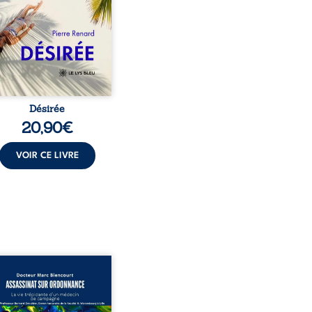
ante jusqu’à ce qu’un
t familial fasse planer
ensable : et s’ils étaient
demi-frère et ...
Désirée
20,90
€
VOIR CE LIVRE
sinat sur ordonnance –
e trépidante d’un médecin
mpagne est la réédition
chie et actualisée du