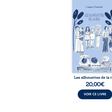
Les silhouettes de l
donne la parole à
personnages ordina
traversés par des pensée
émotions et des silenc
pourraient apparte
chacun de nous. À tr
leurs parcours, ce roman 
à porter un regard dif
sur celles et ceux qu
entourent, à deviner ce 
cache derrière les appa
et à s’ouvrir au fourmil
sensible de no
Les silhouettes de la 
20,00
€
VOIR CE LIVRE