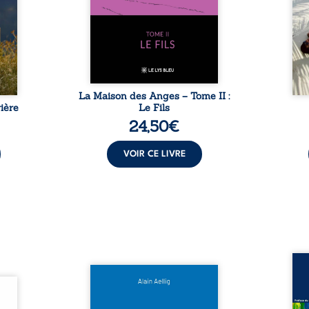
t : la
familiale, mais aussi la toute-
brûl
sement
puissance de Gauthier. Mais
secre
pas ...
comment dompter cet enfant
l’imp
avant qu’il ...
La Maison des Anges – Tome II :
ière
Le Fils
24,50
€
VOIR CE LIVRE
Assas
Et si le naufrage n’avait pas
La vi
l’été,
emporté tous ses secrets ? À
de ca
 de la
bord du Titanic, lors du voyage
enri