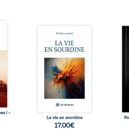
ques !
ue et
Nina et Pierre se sont
Pour
s, aux
rencontrés très jeunes,
racon
tions
presque par hasard, et se sont
marqu
nt en
aimés simplement, persuadés
la c
ntre
que la présence de l’autre
l’enf
é. Des
suffirait. Ils mènent une
égale
luie à
existence modeste, rythmée
ont p
ab de
par le travail, la fatigue et les
Au-d
raits
silences. La mort de la mère de
pers
nkara,
Nina, chez qui ils vivent,
inte
Vieux
fragilise un équilibre déjà
respo
ge des
précaire. Puis vient la
la 
nés ...
naissance de leur enfant, et le
reco
basculement. ...
ues ! –
La vie en sourdine
Po
17,00
€