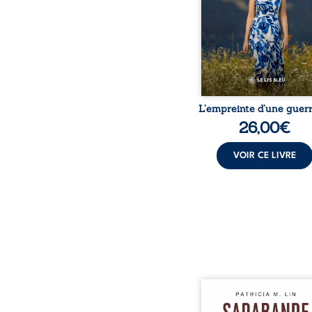
dossiers médicaux taisen
peur, l’isolement, l’épui
et le sentiment de ne 
L’empreinte d’une guerr
26,00
€
VOIR CE LIVRE
Aux chants crépitants de 
Sous le silence ouaté