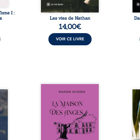
Tome I :
s
Les vies de Nathan
Da
14,00
€
VOIR CE LIVRE
Nous sommes en 1979, soit 15
nfance
ans après le décès du
Au rév
se ses
patriarche Anatole-Eustache.
décou
reinte
La famille devra affronter non
sédui
, sans
seulement un inconnu qui rôde
tren
tidien
autour du domaine et dont
comm
ladie
Firmin, le fidèle majordome,
nouve
dicale
redoute les visites, le passé
dans 
tions.
encombrant d’Anatole-
toute
ue les
Eustache, la malédiction
eux, 