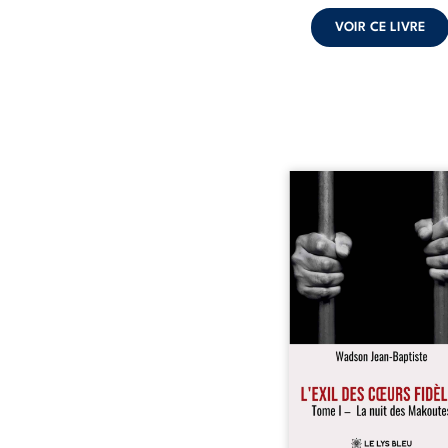
VOIR CE LIVRE
« Une nuit suffit parfoi
briser une famille…
certaines fidélités trav
les années. » Haïti, s
dictature des Duvalier. L
s’étend jusque dan
villages les plus recu
Bainet, Jean-Joël Joli mè
existence paisible av
famille. Chef de se
respecté, il refuse pourt
fermer les yeux sur l’inju
Mais, dans