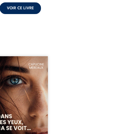
VOIR CE LIVRE
ze ans, Violette peine à
ver sa place dans la
été. Entre timidité,
ueries et peur du
ent, elle avance avec le
ment d’être différente,
 comprendre pleinement
i l’habite. Sa rencontre
 Louise bouleverse ses
udes et fait naître en elle
émotions longtemps
ulées. Des années plus
 alors qu’elle s’apprête à ...