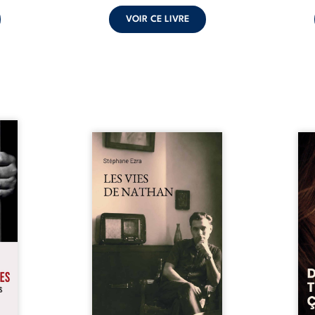
VOIR CE LIVRE
s pour
 mais
Les vies de Nathan est un
À sei
ersent
recueil de poésie né en trois
trou
ous la
jours, au printemps 2026. Pour
soci
a peur
la première fois, Stéphane Ezra,
moq
s les
médium, a pu communiquer
jugem
lés. À
avec son père, disparu depuis
senti
ne une
plus de vingt ans et qu’il n’a
sans
ec sa
jamais connu. De ce dialogue
ce qu
ction
par-delà la mort naissent des
avec
ant de
poèmes qui retracent une vie
certit
stice.
marquée par la Seconde
des 
 un ...
Guerre mondiale, une identité
refo
juive brisée, la guerre ...
tard,