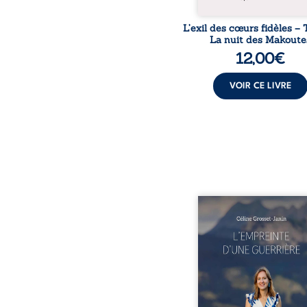
L’exil des cœurs fidèles – 
La nuit des Makoute
12,00
€
VOIR CE LIVRE
Que reste-t-il de l’e
lorsque la maladie impo
propres règles ? L’emp
d’une guerrière livre
détour, le récit d’un quo
bouleversé par la ma
chronique, l’errance mé
et de longues hospitalisa
L’auteure y raconte ce q