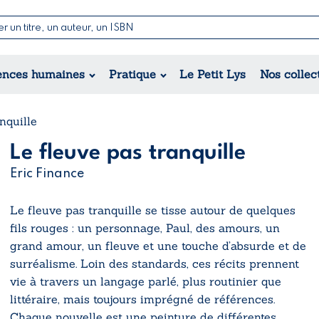
Nouvell
Poésie
Romance
Jeunesse
ences humaines
Pratique
Le Petit Lys
Nos collec
Théâtre
Érotique
Historique
Régional
nquille
Le fleuve pas tranquille
Eric Finance
Le fleuve pas tranquille se tisse autour de quelques
fils rouges : un personnage, Paul, des amours, un
grand amour, un fleuve et une touche d’absurde et de
surréalisme. Loin des standards, ces récits prennent
vie à travers un langage parlé, plus routinier que
littéraire, mais toujours imprégné de références.
Chaque nouvelle est une peinture de différentes