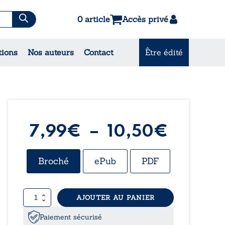
0 article
Accès privé
es & Contes
tions
Nos auteurs
Contact
Être édité
CONSULTEZ NOS MEILLEURES
VENTES
Plage
7,99
€
–
10,50
€
de
Broché
ePub
PDF
prix :
quantité
AJOUTER AU PANIER
7,99€
de
Le
Paiement sécurisé