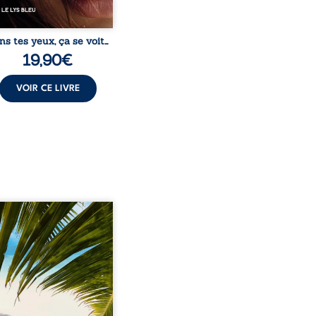
ns tes yeux, ça se voit…
19,90
€
VOIR CE LIVRE
eil, Pierre, jeune retraité,
vre qu’il est devenu une
sante femme métissée de
te ans. À peine a-t-il
encé à apprivoiser ce
au corps qu’Ange surgit
sa vie et fait vaciller
s ses certitudes. Entre
l’attirance est immédiate,