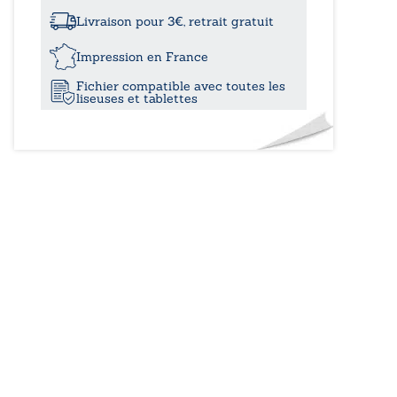
à
fleuve
pas
Livraison pour 3€, retrait gratuit
tranquille
10,50
Impression en France
Fichier compatible avec toutes les
liseuses et tablettes