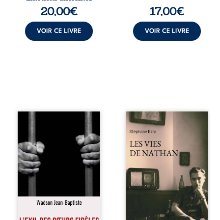
Hamadoun Dicko,
vient la naissance
20,00
€
17,00
€
le Vieux Biokou –
de leur enfant, et
l’auteur partage
le basculement. ...
des instantanés ...
VOIR CE LIVRE
VOIR CE LIVRE
« Une nuit suffit
Les vies de
parfois pour briser
Nathan est un
une famille… mais
recueil de poésie
certaines fidélités
né en trois jours,
traversent les
au printemps
années. » Haïti,
2026. Pour la
sous la dictature
première fois,
des Duvalier. La
Stéphane Ezra,
peur s’étend
médium, a pu
jusque dans les
communiquer
villages les plus
avec son père,
reculés. À Bainet,
disparu depuis