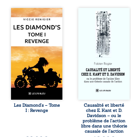
Revenge est à la
Sommes-nous
tête des
vraiment libres si
Diamond’s, un clan
chacun de nos
de motards aussi
actes s’inscrit
réputé et respecté
dans une chaîne
que redouté dans
de causes ? À
tout le pays. Rien
travers une
ne la prédestinait
confrontation
à cette vie, mais
entre les pensées
les épreuves ont
d’Emmanuel Kant
forgé une femme
et de Donald
dure, inaccessible
Davidson, cet
et résolue à ne
essai explore les
jamais dévoiler
liens entre libre
ses faiblesses,
arbitre,
jusqu’à ce que le
déterminisme
mystérieux Juan
causal et
croise sa route.
responsabilité. De
Les Diamond’s – Tome
Causalité et liberté
Chef d’une famille
la volonté
I : Revenge
chez E. Kant et D.
de Nomads, Juan
kantienne au
Davidson – ou le
porte lui aussi le
monisme anomal
problème de l’action
poids ...
de Davidson, il
libre dans une théorie
interroge la
causale de l’action
manière dont les