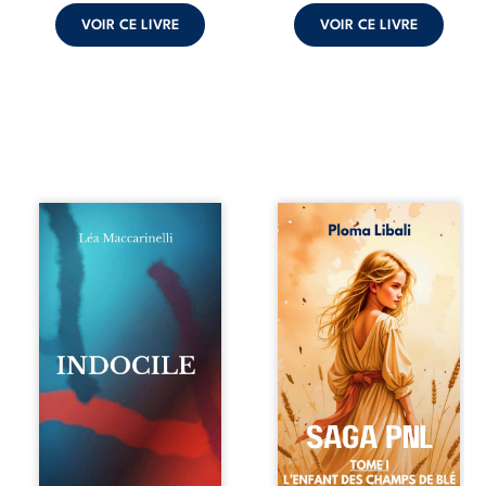
VOIR CE LIVRE
VOIR CE LIVRE
Quatre parties.
Autrefois, les
Quatre refus.
champs d’Atlantis
Quatre visages
vibraient sous le
d’une existence en
vent et les enfants
friction. Entre les
couraient dans les
silences qu’on ne
blés. Puis la
déchiffre pas, les
couronne plia le
amours qu’on
genou, livrant son
dérange, les corps
peuple à l’ombre
qu’on administre
d’Ivorny. À Atove,
et les liens qu’on
Luwel aurait pu
sabote, cet
disparaître dans
ouvrage parle à
les ruines de son
celles et ceux qui
destin ; pourtant,
vivent trop fort,
sous les pierres