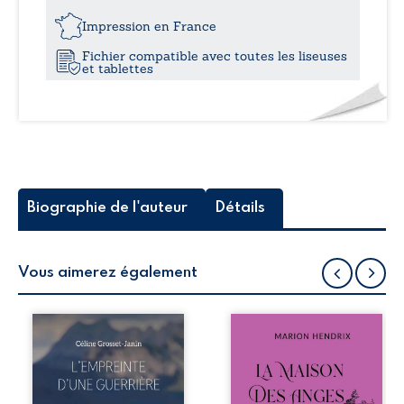
16,2
Impression en France
Fichier compatible avec toutes les liseuses
et tablettes
Biographie de l'auteur
Détails
Vous aimerez également
Que reste-t-il de
Nous sommes en
l’enfance lorsque
1979, soit 15 ans
la maladie impose
après le décès du
ses propres règles
patriarche
? L’empreinte
Anatole-Eustache.