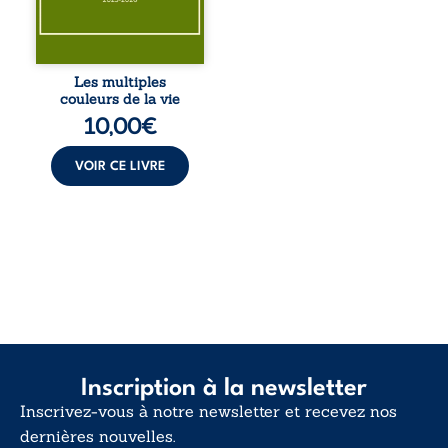
pour en retrouver
le sens profond.
Entre souvenirs,
blessures et
désillusions, Les
Les multiples
multiples couleurs
couleurs de la vie
de la vie explore la
10,00
€
force des liens, le
poids des non-dits
et la ...
VOIR CE LIVRE
Inscription à la newsletter
Inscrivez-vous à notre newsletter et recevez nos
dernières nouvelles.