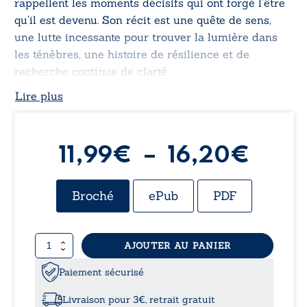
rappellent les moments décisifs qui ont forgé l’être
qu’il est devenu. Son récit est une quête de sens,
une lutte incessante pour trouver la lumière dans
les ténèbres, une histoire de résilience et de
recherche continue de clarté.
Lire plus
Plag
11,99
€
–
16,20
€
de
Broché
ePub
PDF
prix :
quantité
AJOUTER AU PANIER
11,9
de
Avoir
Paiement sécurisé
à
Vécu
Cela
Livraison pour 3€, retrait gratuit