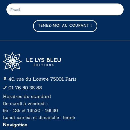
E
E
-
-
m
m
a
a
TENEZ-MOI AU COURANT !
i
i
l
l
*
40, rue du Louvre 75001 Paris
01 76 50 38 88
Horaires du standard
De mardi à vendredi :
9h - 12h et 13h30 - 16h30
Lundi, samedi et dimanche : fermé
Navigation