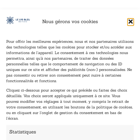
Nous gérons vos cookies
Pour offrir les meilleures expériences, nous et nos partenaires utilisons
des technologies telles que les cookies pour stocker et/ou accéder aux
informations de l’appareil. Le consentement à ces technologies nous
Inscription à la newsletter
permettra, ainsi qu’à nos partenaires, de traiter des données
Inscrivez-vous à notre newsletter et recevez nos
personnelles telles que le comportement de navigation ou des ID
uniques sur ce site et afficher des publicités (non-) personnalisées. Ne
dernières nouvelles.
pas consentir ou retirer son consentement peut nuire à certaines
E
E
fonctionnalités et fonctions.
-
-
Cliquez ci-dessous pour accepter ce qui précède ou faites des choix
m
m
détaillés. Vos choix seront appliqués uniquement à ce site. Vous
a
a
pouvez modifier vos réglages à tout moment, y compris le retrait de
TENEZ-MOI AU COURANT !
i
i
votre consentement, en utilisant les boutons de la politique de cookies,
l
l
ou en cliquant sur l’onglet de gestion du consentement en bas de
*
E
l’écran.
-
m
Statistiques
a
i