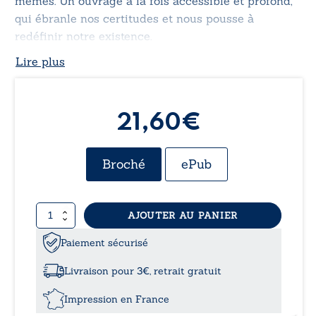
mêmes. Un ouvrage à la fois accessible et profond,
qui ébranle nos certitudes et nous pousse à
redéfinir notre existence.
Lire plus
21,60€
Broché
ePub
quantité
AJOUTER AU PANIER
de
Les
Paiement sécurisé
secrets
du
Livraison pour 3€, retrait gratuit
destin
Impression en France