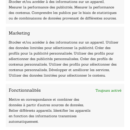
Stocker et/ou accéder à des informations sur un appareil,
l
Mesurer la performance des publicités, Mesurer la performance
*
des contenus, Comprendre les publics par le biais de statistiques
40, rue du Louvre 75001 Paris
ou de combinaisons de données provenant de différentes sources.
01 76 50 38 88
Marketing
Horaires du standard
De mardi à vendredi :
Stocker et/ou accéder à des informations sur un appareil, Utiliser
des données limitées pour sélectionner la publicité, Créer des
9h - 12h et 13h30 - 16h30
profils pour la publicité personnalisée, Utiliser des profils pour
Lundi, samedi et dimanche : fermé
sélectionner des publicités personnalisées, Créer des profils de
Navigation
contenus personnalisés, Utiliser des profils pour sélectionner des
contenus personnalisés, Développer et améliorer les services,
Accueil
Utiliser des données limitées pour sélectionner le contenu.
Être édité
Contactez-nous
Fonctionnalités
Toujours activé
Les Plumes du Lys Bleu
Prix sciences humaines et sociales
Mettre en correspondance et combiner des
Nos collections
données à partir d’autres sources de données,
Nos auteurs
Relier différents appareils, Identifier les appareils
Catalogue
en fonction des informations transmises
automatiquement.
Littérature