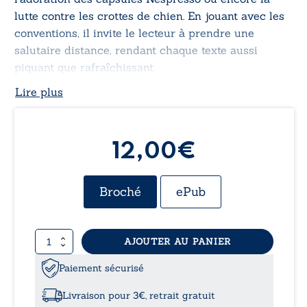
lutte contre les crottes de chien. En jouant avec les
conventions, il invite le lecteur à prendre une
salutaire distance, rendant chaque texte aussi
piquant que rafraîchissant.
Lire plus
12,00€
Broché
ePub
quantité
AJOUTER AU PANIER
de
Les
Paiement sécurisé
extravagances
de
Livraison pour 3€, retrait gratuit
Kasuku