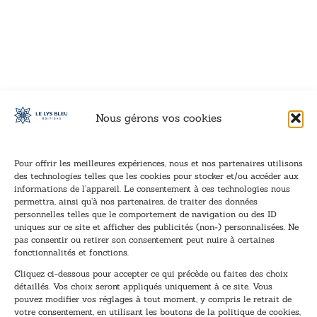
VOIR CE LIVRE
VOIR CE LIVRE
VOIR CE LIVRE
VOIR CE LIVRE
VOIR CE LIVRE
VOIR CE LIVRE
VOIR CE LIVRE
VOIR CE LIVRE
VOIR CE LIVRE
VOIR CE LIVRE
VOIR CE LIVRE
VOIR CE LIVRE
VOIR CE LIVRE
VOIR CE LIVRE
VOIR CE LIVRE
VOIR CE LIVRE
VOIR CE LIVRE
VOIR CE LIVRE
VOIR CE LIVRE
VOIR CE LIVRE
VOIR CE LIVRE
VOIR CE LIVRE
VOIR CE LIVRE
VOIR CE LIVRE
VOIR CE LIVRE
VOIR CE LIVRE
VOIR CE LIVRE
VOIR CE LIVRE
VOIR CE LIVRE
VOIR CE LIVRE
VOIR CE LIVRE
VOIR CE LIVRE
Nous gérons vos cookies
Pour offrir les meilleures expériences, nous et nos partenaires utilisons
des technologies telles que les cookies pour stocker et/ou accéder aux
informations de l’appareil. Le consentement à ces technologies nous
Inscription à la newsletter
permettra, ainsi qu’à nos partenaires, de traiter des données
Inscrivez-vous à notre newsletter et recevez nos
personnelles telles que le comportement de navigation ou des ID
uniques sur ce site et afficher des publicités (non-) personnalisées. Ne
dernières nouvelles.
pas consentir ou retirer son consentement peut nuire à certaines
E
E
fonctionnalités et fonctions.
-
-
Cliquez ci-dessous pour accepter ce qui précède ou faites des choix
m
m
détaillés. Vos choix seront appliqués uniquement à ce site. Vous
a
a
pouvez modifier vos réglages à tout moment, y compris le retrait de
TENEZ-MOI AU COURANT !
i
i
votre consentement, en utilisant les boutons de la politique de cookies,