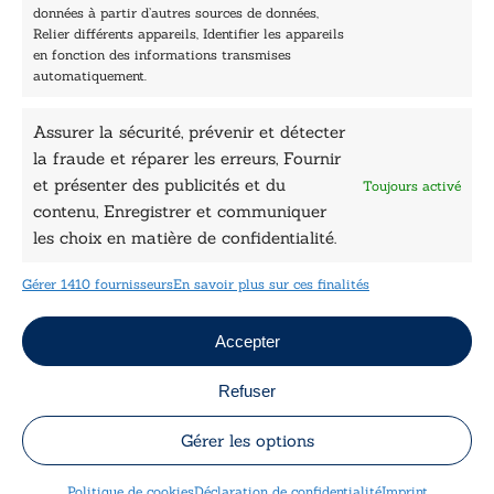
Nos collections
données à partir d’autres sources de données,
Nos auteurs
Relier différents appareils, Identifier les appareils
Catalogue
en fonction des informations transmises
automatiquement.
Littérature
Essai & docs
Assurer la sécurité, prévenir et détecter
Sciences humaines
Pratique
la fraude et réparer les erreurs, Fournir
Le Petit Lys
et présenter des publicités et du
Toujours activé
Données légales
contenu, Enregistrer et communiquer
les choix en matière de confidentialité.
Conditions Générales de vente
Déclaration de confidentialité
Gérer 1410 fournisseurs
En savoir plus sur ces finalités
Politique de cookies
Mentions légales
Jeux concours
Accepter
Refuser
Copyright © 2026 Le Lys Bleu Éditions tous droits
réservés
Gérer les options
Designed by
Engie Soft
Politique de cookies
Déclaration de confidentialité
Imprint