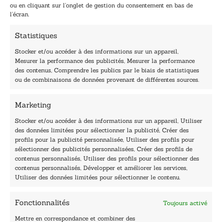
l
l
ou en cliquant sur l’onglet de gestion du consentement en bas de
*
E
l’écran.
-
m
Statistiques
a
i
Stocker et/ou accéder à des informations sur un appareil,
l
Mesurer la performance des publicités, Mesurer la performance
*
des contenus, Comprendre les publics par le biais de statistiques
40, rue du Louvre 75001 Paris
ou de combinaisons de données provenant de différentes sources.
01 76 50 38 88
Marketing
Horaires du standard
De mardi à vendredi :
Stocker et/ou accéder à des informations sur un appareil, Utiliser
des données limitées pour sélectionner la publicité, Créer des
9h - 12h et 13h30 - 16h30
profils pour la publicité personnalisée, Utiliser des profils pour
Lundi, samedi et dimanche : fermé
sélectionner des publicités personnalisées, Créer des profils de
Navigation
contenus personnalisés, Utiliser des profils pour sélectionner des
contenus personnalisés, Développer et améliorer les services,
Accueil
Utiliser des données limitées pour sélectionner le contenu.
Être édité
Contactez-nous
Fonctionnalités
Toujours activé
Les Plumes du Lys Bleu
Prix sciences humaines et sociales
Mettre en correspondance et combiner des