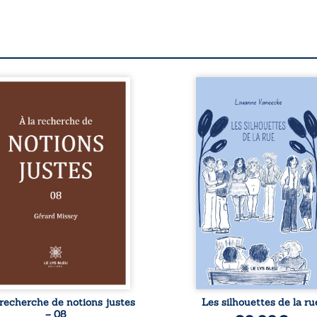
quement avec les facultés
Les silhouettes de la 
tellectuelles de notre
donne la parole à 
veau matériel, c’est-à-dire
personnages ordinair
s aucun ressenti intérieur,
traversés par des pensé
ilà bien longtemps déjà
des émotions et des sile
a été prédit notre destin
qui pourraient apparteni
 transhumains, voire de
chacun de nous. À trav
nssexuels, réduits à l’état
leurs parcours, ce ro
 consommateurs et voués
invite à porter un reg
l’euthanasie une fois
différent sur celles et 
venus non rentables. Le
qui nous entourent, à dev
nre matériel de notre
ce qui se cache derrière
rveau ne nous permet en
apparences et à s’ouvrir
effet pas de saisir ...
fourmillement sensible
notr
 recherche de notions justes
Les silhouettes de la ru
– 08