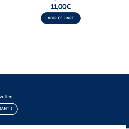
11,00
€
VOIR CE LIVRE
elles.
RANT !