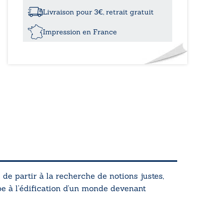
la
recherche
Livraison pour 3€, retrait gratuit
de
notions
Impression en France
justes
-
09
 de partir à la recherche de notions justes,
pe à l’édification d’un monde devenant