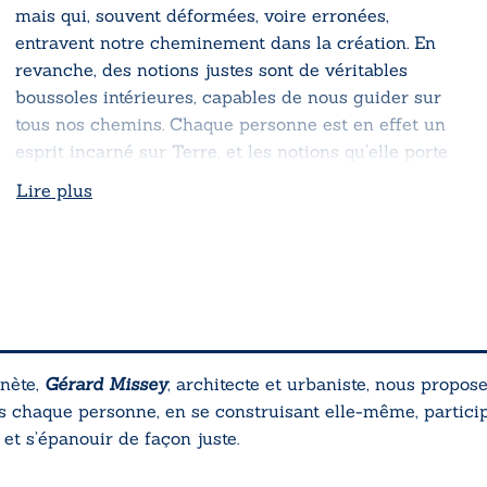
mais qui, souvent déformées, voire erronées,
entravent notre cheminement dans la création. En
revanche, des notions justes sont de véritables
boussoles intérieures, capables de nous guider sur
tous nos chemins. Chaque personne est en effet un
esprit incarné sur Terre, et les notions qu’elle porte
en elle, sans les avoir jamais apprises, en sont la
Lire plus
manifestation et la preuve. C’est pourquoi il est
précieux pour elle que ces notions soient justes, afin
qu’elle ne s’égare pas sur de faux chemins.
anète,
Gérard Missey
, architecte et urbaniste, nous propose
les chaque personne, en se construisant elle-même, partici
 et s’épanouir de façon juste.