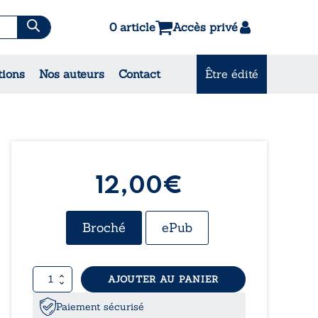
0 article
Accès privé
tions
Nos auteurs
Contact
Être édité
CONSULTEZ NOS
MEILLEURES VENTES
12,00€
Broché
ePub
quantité
AJOUTER AU PANIER
de
À
Paiement sécurisé