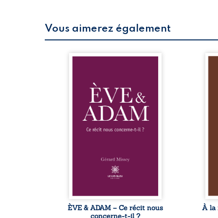
Vous aimerez également
 refus.
Nos lointains ancêtres ne
Uni
d’une
possédaient pas le
in
. Entre
vocabulaire pour désigner ce
cer
on ne
qu’ils ne connaissaient pas.
san
amours
C’est pourquoi les récits
vo
 corps
anciens qui voulaient les
qu’
s liens
instruire sur l’origine de
de
uvrage
l’univers dans lequel ils se
tra
eux qui
trouvaient et sur leur propre
de
p vrai,
origine, tels que le Livre de la
à 
est une
Genèse, employaient un
de
ue nue.
langage métaphorique,
ge
me. Une
utilisant des images du
ce
ce pour
monde matériel pour
...
transmettre la ...
ÈVE & ADAM – Ce récit nous
À la
concerne-t-il ?