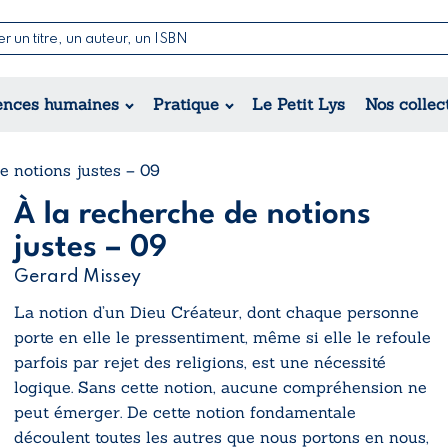
Nouvelles & Contes
Poésie
ance
Jeunesse
ences humaines
Pratique
Le Petit Lys
Nos collec
Théâtre
ique
orique
ional
e notions justes – 09
À la recherche de notions
justes – 09
Gerard Missey
La notion d’un Dieu Créateur, dont chaque personne
porte en elle le pressentiment, même si elle le refoule
parfois par rejet des religions, est une nécessité
logique. Sans cette notion, aucune compréhension ne
peut émerger. De cette notion fondamentale
découlent toutes les autres que nous portons en nous,