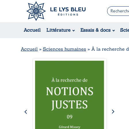
Romans
Contemporain
Rom
Accueil
Littérature
Essais & docs
Sci
Suspense / Thriller / Policier
Érot
Fantastique
Hist
Science-fiction
Rég
Accueil
»
Sciences humaines
»
À la recherche d