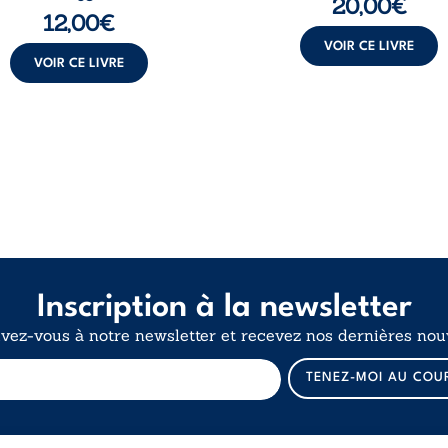
20,00
€
12,00
€
VOIR CE LIVRE
VOIR CE LIVRE
Inscription à la newsletter
ivez-vous à notre newsletter et recevez nos dernières nouv
E
TENEZ-MOI AU COU
-
m
a
i